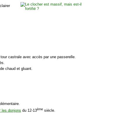
clairer
 tour castrale avec accès par une passerelle.
ès.
ide chaud et gluant.
plémentaire.
ème
r les donjons
du 12-13
siècle.