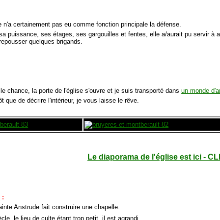
se n'a certainement pas eu comme fonction principale la défense.
a puissance, ses étages, ses gargouilles et fentes, elle a/aurait pu servir à abr
epousser quelques brigands.
le chance, la porte de l'église s'ouvre et je suis transporté dans
un monde d'ar
ôt que de décrire l'intérieur, je vous laisse le rêve.
Le diaporama de l'église est ici - CL
e
:
inte Anstrude fait construire une chapelle.
cle, le lieu de culte étant trop petit, il est agrandi.