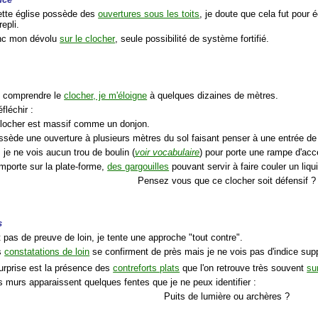
ette église possède des
ouvertures sous les toits
, je doute que cela fut pour é
repli.
onc mon dévolu
sur le clocher
, seule possibilité de système fortifié.
x comprendre le
clocher, je m'éloigne
à quelques dizaines de mètres.
éfléchir :
clocher est massif comme un donjon.
ossède une ouverture à plusieurs mètres du sol faisant penser à une entrée de
 je ne vois aucun trou de boulin (
voir vocabulaire
) pour porte une rampe d'acc
omporte sur la plate-forme,
des gargouilles
pouvant servir à faire couler un liqu
Pensez vous que ce clocher soit défensif ?
s
 pas de preuve de loin, je tente une approche "tout contre".
s
constatations de loin
se confirment de près mais je ne vois pas d'indice sup
urprise est la présence des
contreforts plats
que l'on retrouve très souvent
su
s murs apparaissent quelques fentes que je ne peux identifier :
Puits de lumière ou archères ?