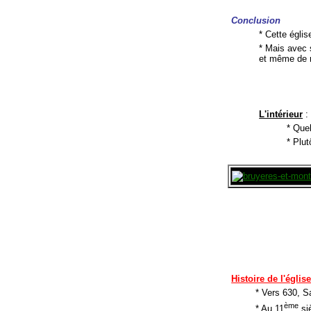
Conclusion
* Cette égli
* Mais avec s
et même de r
L'intérieur
:
* Quel
* Plut
Histoire de l'églis
* Vers 630, Sa
ème
* Au 11
siè