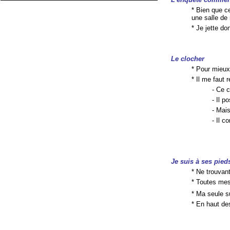
* Bien que c
une salle de 
* Je jette d
Le clocher
* Pour mieu
* Il me faut r
- Ce 
- Il p
- Mais
- Il c
Je suis à ses pied
* Ne trouvant
* Toutes me
* Ma seule s
* En haut de