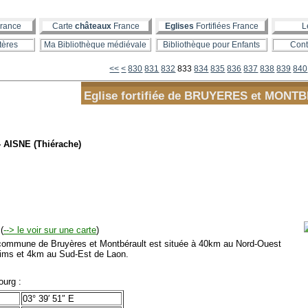
rance
Carte
châteaux
France
Eglises
Fortifiées France
L
tères
Ma Bibliothèque médiévale
Bibliothèque pour Enfants
Cont
800
810
820
<<
<
830
831
832
833
834
835
836
837
838
839
840
Eglise fortifiée de BRUYERES et MON
- AISNE (Thiérache)
(
--> le voir sur une carte
)
mmune de Bruyères et Montbérault est située à 40km au Nord-Ouest
ims et 4km au Sud-Est de Laon.
urg :
03° 39′ 51″ E