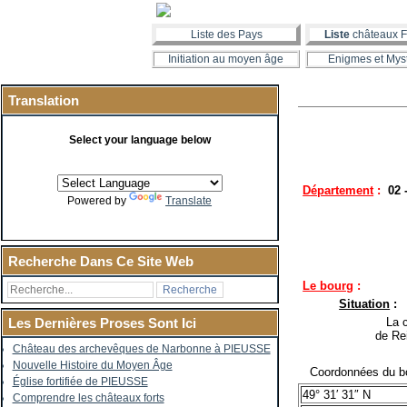
Liste des Pays
Liste
châteaux F
Initiation au moyen âge
Enigmes et Mys
Translation
Select your language below
Département
:
02 
Powered by
Translate
Recherche Dans Ce Site Web
Le bourg
:
Situation
:
La co
Les Dernières Proses Sont Ici
de Re
Château des archevêques de Narbonne à PIEUSSE
Nouvelle Histoire du Moyen Âge
Coordonnées du bo
Église fortifiée de PIEUSSE
49° 31′ 31″ N
Comprendre les châteaux forts