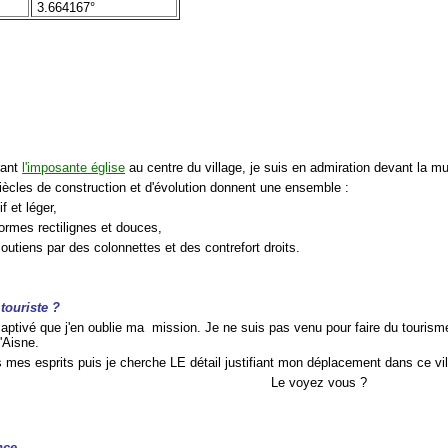
3.664167°
rant
l'imposante église
au centre du village, je suis en admiration devant la mul
siècles de construction et d'évolution donnent une ensemble :
f et léger,
formes rectilignes et douces,
outiens par des colonnettes et des contrefort droits.
touriste ?
 captivé que j'en oublie ma mission. Je ne suis pas venu pour faire du touri
l'Aisne.
s mes esprits puis je cherche LE détail justifiant mon déplacement dans ce vil
Le voyez vous ?
nce