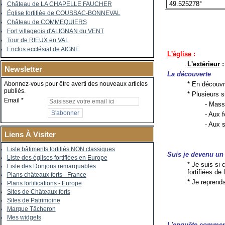
49.525278°
Château de LA CHAPELLE FAUCHER
Église fortifiée de COUSSAC-BONNEVAL
Château de COMMEQUIERS
Fort villageois d'ALIGNAN du VENT
Tour de RIEUX en VAL
Enclos ecclésial de AIGNE
L'église
:
L'extérieur
:
Newsletter
La découverte
* En découv
Abonnez-vous pour être averti des nouveaux articles
publiés.
* Plusieurs 
Email
- Massi
- Aux 
- Aux s
Liens À Visiter
Liste bâtiments fortifiés NON classiques
Suis je devenu un 
Liste des églises fortifiées en Europe
* Je suis si
Liste des Donjons remarquables
fortifiées de 
Plans châteaux forts - France
* Je reprend
Plans fortifications - Europe
Sites de Châteaux forts
Sites de Patrimoine
Marque Tâcheron
Mes widgets
L'enquête comme