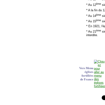
ème
* Au 12
si
* A la fin du 1
ème
* Au 14
si
ème
* Au 15
si
* En 1921, l'
ème
* Au 21
siè
interdite.
Vers Menu
églises
fortifiées
de France