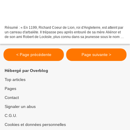
Résumé : « En 1199, Richard Coeur de Lion, roi d'Angleterre, est atteint par
un carreau d'arbalète. Il trépasse peu après entouré de sa mère Aliénor et
de son ami Robert de Locksle, plus connu dans sa jeunesse sous le nom de
Robin des Bois. Robert, accusé...
< Page précédente
Page suivante >
Hébergé par Overblog
Top articles
Pages
Contact
Signaler un abus
C.G.U.
Cookies et données personnelles