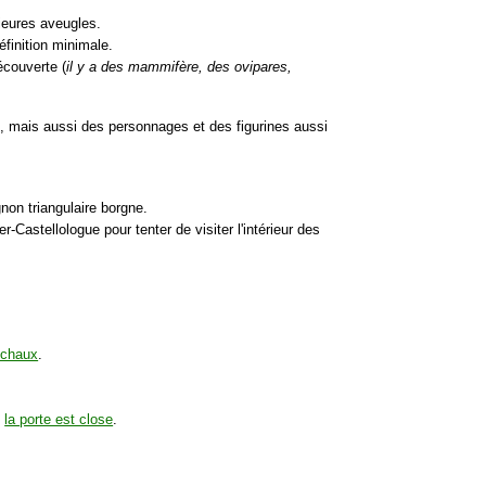
ieures aveugles.
éfinition minimale.
écouverte (
il y a des mammifère, des ovipares,
es, mais aussi des personnages et des figurines aussi
non triangulaire borgne.
Castellologue pour tenter de visiter l'intérieur des
 chaux
.
,
la porte est close
.