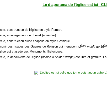
Le diaporama de l'église est ici - CL
e
:
ècle, construction de l'église en style Roman.
ècle, aménagement du chevet (
à vérifier
).
ècle, construction d'une chapelle en style Gothique.
ème
è
munir des risques des Guerres de Religion qui menacent (
2
moitié du 16
église est classée aux Monuments Historiques.
cle, la découverte de l'église (
dédiée à Saint Eutrope
) est libre et gratuite. La