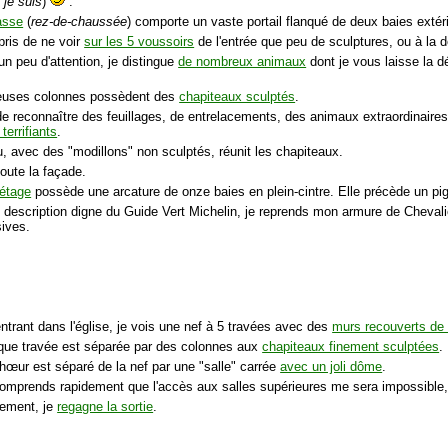
 je suis
)
.
asse
(
rez-de-chaussée
) comporte un vaste portail flanqué de deux baies extér
pris de ne voir
sur les 5 voussoirs
de l'entrée que peu de sculptures, ou à la d
n peu d'attention, je distingue
de nombreux animaux
dont je vous laisse la d
euses colonnes possèdent des
chapiteaux sculptés
.
é de reconnaître des feuillages, de entrelacements, des animaux extraordinair
terrifiants
.
, avec des "modillons" non sculptés, réunit les chapiteaux.
 toute la façade.
 étage
possède une arcature de onze baies en plein-cintre. Elle précède un pig
 description digne du Guide Vert Michelin, je reprends mon armure de Chevalier-
sives.
ntrant dans l'église, je vois une nef à 5 travées avec des
murs recouverts de
que travée est séparée par des colonnes aux
chapiteaux finement sculptées
.
chœur est séparé de la nef par une "salle" carrée
avec un joli dôme
.
comprends rapidement que l'accès aux salles supérieures me sera impossible
tement, je
regagne la sortie
.