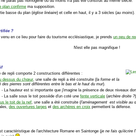
 ne parait pas homogène ou du moins n'a pas été construit au même siècle.
e plan confirme
ma supposition.
rtie basse du plan (
église linéaire
) et celle en haut, il y a 3 siècles (
au moins
).
rtifiée ?
 venu en ce lieu pour faire du tourisme ecclésiastique, je prends
un peu de re
N'est elle pas magnifique !
if
 de repli comporte 2 constructions différentes :
u dessus du chœur
, une salle de repli a été construite (
la forme et la
é des pierres sont différentes entre le bas et le haut du mur
).
- La hauteur est si importante que j'imagine la présence de deux niveaux do
- La salle sous le toit possède d'un coté une
fente verticale
(
archère droite ?
us le toit de la nef
, une salle a été construite (
l'aménagement est visible au d
cales,
des ouvertures larges
et
des archères en croix
permettent la défense.
est caractéristique de l'architecture Romane en Saintonge (
je ne fais qu'écrire 