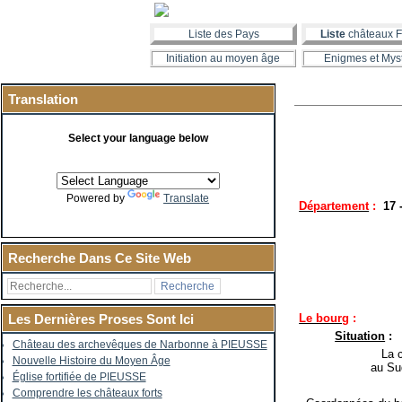
Liste des Pays
Liste
châteaux F
Initiation au moyen âge
Enigmes et Mys
Translation
Select your language below
Powered by
Translate
Département
:
17
Recherche Dans Ce Site Web
Le bourg
:
Les Dernières Proses Sont Ici
Situation
:
Château des archevêques de Narbonne à PIEUSSE
La co
Nouvelle Histoire du Moyen Âge
au Su
Église fortifiée de PIEUSSE
Comprendre les châteaux forts