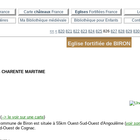
rance
Carte
châteaux
France
Eglises
Fortifiées France
L
tères
Ma Bibliothèque médiévale
Bibliothèque pour Enfants
Cont
800
810
<<
<
820
821
822
823
824
825
826
827
828
829
830
Eglise fortifiée de BIRON
 - CHARENTE MARITIME
(
--> le voir sur une carte
)
mmune de Biron est située à 55km Ouest-Sud-Ouest d'Angoulême (
voir so
d-Ouest de Cognac.