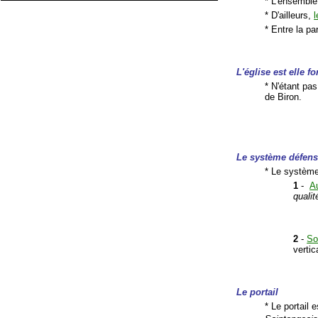
* L'ensemble
* D'ailleurs,
l
* Entre la pa
L'église est elle fo
* N'étant pas
de Biron.
Le système défens
* Le système
1
-
A
qualit
2
-
So
verti
Le portail
* Le portail 