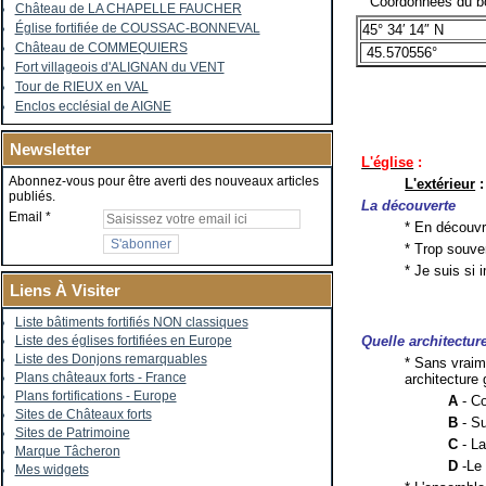
Coordonnées du bo
Château de LA CHAPELLE FAUCHER
Église fortifiée de COUSSAC-BONNEVAL
45° 34′ 14″ N
Château de COMMEQUIERS
45.570556°
Fort villageois d'ALIGNAN du VENT
Tour de RIEUX en VAL
Enclos ecclésial de AIGNE
Newsletter
L'église
:
Abonnez-vous pour être averti des nouveaux articles
L'extérieur
:
publiés.
La découverte
Email
* En découvr
* Trop souve
* Je suis si 
Liens À Visiter
Liste bâtiments fortifiés NON classiques
Quelle architectu
Liste des églises fortifiées en Europe
Liste des Donjons remarquables
* Sans vraime
Plans châteaux forts - France
architecture 
Plans fortifications - Europe
A
- Co
Sites de Châteaux forts
B
- Su
Sites de Patrimoine
C
- La
Marque Tâcheron
D
-Le 
Mes widgets