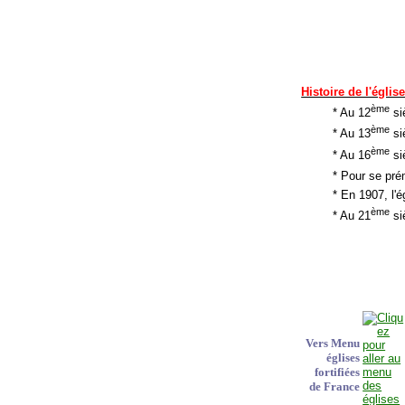
Histoire de l'églis
ème
* Au 12
si
ème
* Au 13
si
ème
* Au 16
si
* Pour se pré
* En 1907, l'
ème
* Au 21
siè
Vers Menu
églises
fortifiées
de France