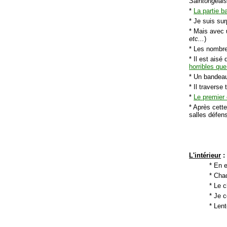
Saintongeais
*
La partie b
* Je suis sur
* Mais avec u
etc...
)
* Les nombr
* Il est ais
horribles que 
* Un bandeau
* Il traverse
*
Le premier
* Après cette
salles défen
L'intérieur
:
* En e
* Cha
* Le 
* Je 
* Len