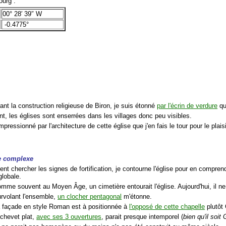
urg :
00° 28′ 39″ W
-0.4775°
ant la construction religieuse de Biron, je suis étonné
par l'écrin de verdure
qui
nt, les églises sont enserrées dans les villages donc peu visibles.
impressionné par l'architecture de cette église que j'en fais le tour pour le plai
re complexe
nt chercher les signes de fortification, je contourne l'église pour en compren
globale.
mme souvent au Moyen Âge, un cimetière entourait l'église. Aujourd'hui, il n
rvolant l'ensemble,
un clocher pentagonal
m'étonne.
 façade en style Roman est à positionnée à
l'opposé de cette chapelle
plutôt
chevet plat,
avec ses 3 ouvertures
, parait presque intemporel (
bien qu'il soit