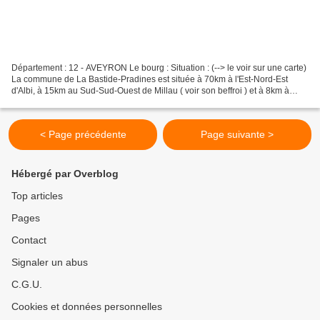
Département : 12 - AVEYRON Le bourg : Situation : (--> le voir sur une carte)
La commune de La Bastide-Pradines est située à 70km à l'Est-Nord-Est
d'Albi, à 15km au Sud-Sud-Ouest de Millau ( voir son beffroi ) et à 8km à
l'Ouest de La Cavalerie. Coordonnées...
< Page précédente
Page suivante >
Hébergé par Overblog
Top articles
Pages
Contact
Signaler un abus
C.G.U.
Cookies et données personnelles