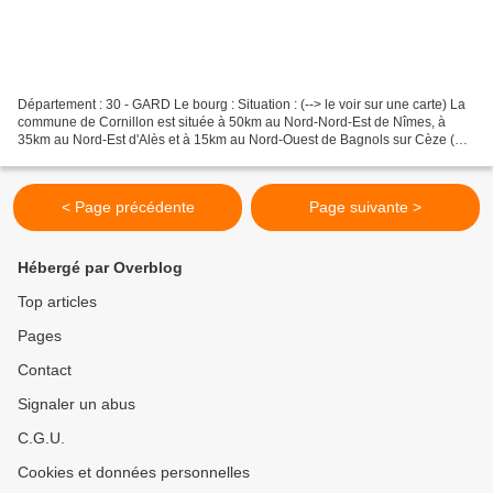
Département : 30 - GARD Le bourg : Situation : (--> le voir sur une carte) La
commune de Cornillon est située à 50km au Nord-Nord-Est de Nîmes, à
35km au Nord-Est d'Alès et à 15km au Nord-Ouest de Bagnols sur Cèze (
voir sa tour ). Coordonnées du château...
< Page précédente
Page suivante >
Hébergé par Overblog
Top articles
Pages
Contact
Signaler un abus
C.G.U.
Cookies et données personnelles