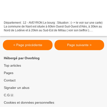
Département : 12 - AVEYRON Le bourg : Situation : (--> le voir sur une carte)
La commune de Nant est située à 60km Ouest-Sud-Ouest d'Alès, à 30km au
Nord de Lodève et à 20km au Sud-Est de Millau ( voir son beffroi ).
Coordonnées du château : 44° 00' 40"...
< Page précédente
Page suivante >
Hébergé par Overblog
Top articles
Pages
Contact
Signaler un abus
C.G.U.
Cookies et données personnelles