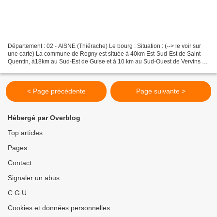
Département : 02 - AISNE (Thiérache) Le bourg : Situation : (--> le voir sur
une carte) La commune de Rogny est située à 40km Est-Sud-Est de Saint
Quentin, à18km au Sud-Est de Guise et à 10 km au Sud-Ouest de Vervins (
voir son église ). Coordonnées de...
< Page précédente
Page suivante >
Hébergé par Overblog
Top articles
Pages
Contact
Signaler un abus
C.G.U.
Cookies et données personnelles