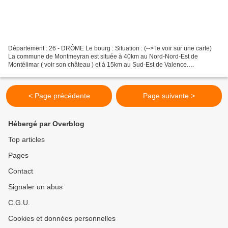
Département : 26 - DRÔME Le bourg : Situation : (--> le voir sur une carte)
La commune de Montmeyran est située à 40km au Nord-Nord-Est de
Montélimar ( voir son château ) et à 15km au Sud-Est de Valence.
Coordonnées d'une des tours : 44° 50' 09" N 04°...
< Page précédente
Page suivante >
Hébergé par Overblog
Top articles
Pages
Contact
Signaler un abus
C.G.U.
Cookies et données personnelles