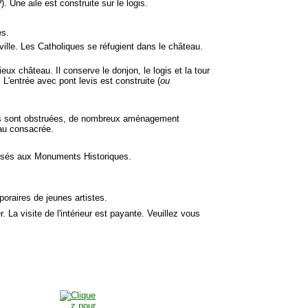
?
). Une aile est construite sur le logis.
es.
ille. Les Catholiques se réfugient dans le château.
ux château. Il conserve le donjon, le logis et la tour
 L'entrée avec pont levis est construite (
ou
êtres sont obstruées, de nombreux aménagement
eau consacrée.
lassés aux Monuments Historiques.
oraires de jeunes artistes.
r. La visite de l'intérieur est payante. Veuillez vous