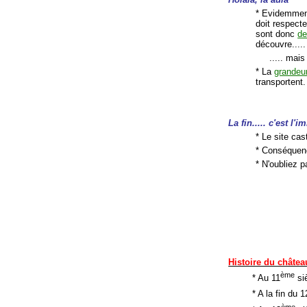
* Evidemment
doit respect
sont donc
de
découvre.....
..... mai
* La
grandeur
transportent.
La fin..... c'est l'
* Le site cas
* Conséquen
* N'oubliez 
Histoire du châtea
ème
* Au 11
siè
* A la fin du 1
ème