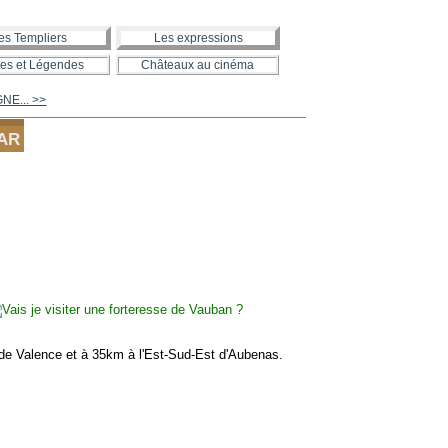
es Templiers
Les expressions
es et Légendes
Châteaux au cinéma
NE... >>
MAR
e Valence et à 35km à l'Est-Sud-Est d'Aubenas.