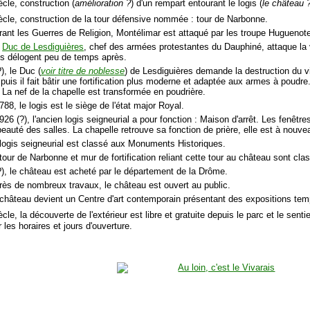
ècle, construction (
amélioration ?
) d'un rempart entourant le logis (
le château 
ècle, construction de la tour défensive nommée : tour de Narbonne.
rant les Guerres de Religion, Montélimar est attaqué par les troupe Huguenot
e
Duc de Lesdiguières
, chef des armées protestantes du Dauphiné, attaque la v
es délogent peu de temps après.
), le Duc (
voir titre de noblesse
) de Lesdiguières demande la destruction du vie
uis il fait bâtir une fortification plus moderne et adaptée aux armes à poudre.
. La nef de la chapelle est transformée en poudrière.
88, le logis est le siège de l'état major Royal.
926 (?), l'ancien logis seigneurial a pour fonction : Maison d'arrêt. Les fen
 beauté des salles. La chapelle retrouve sa fonction de prière, elle est à nouv
 logis seigneurial est classé aux Monuments Historiques.
 tour de Narbonne et mur de fortification reliant cette tour au château sont c
?), le château est acheté par le département de la Drôme.
rès de nombreux travaux, le château est ouvert au public.
 château devient un Centre d'art contemporain présentant des expositions temp
cle, la découverte de l'extérieur est libre et gratuite depuis le parc et le sentie
 les horaires et jours d'ouverture.