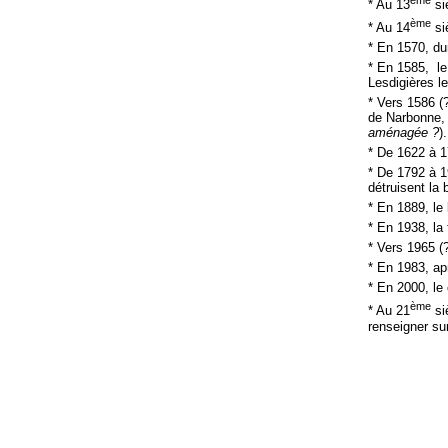
* Au 13
si
ème
* Au 14
si
* En 1570, du
* En 1585, l
Lesdigières l
* Vers 1586 (?
de Narbonne, p
aménagée ?
)
* De 1622 à 17
* De 1792 à 1
détruisent la
* En 1889, le
* En 1938, la
* Vers 1965 (
* En 1983, ap
* En 2000, le
ème
* Au 21
siè
renseigner sur