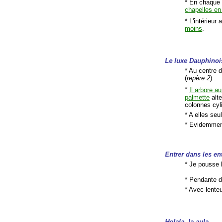
* En chaque 
chapelles en
* L'intérieur
moins
.
Le luxe Dauphinoi
* Au centre 
(
repère 2
) .
*
Il arbore au
palmette
alte
colonnes cyl
* A elles se
* Evidemment
Entrer dans les ent
* Je pousse l
* Pendante d
* Avec lenteu
Holala, la aula