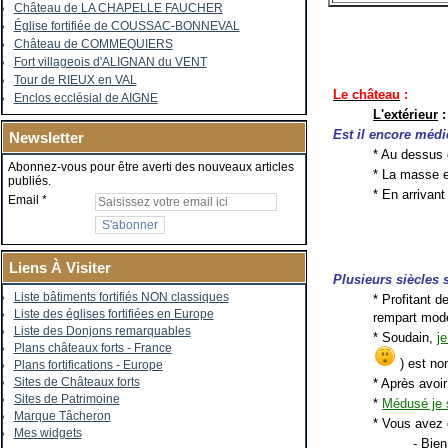
Château de LA CHAPELLE FAUCHER
Église fortifiée de COUSSAC-BONNEVAL
Château de COMMEQUIERS
Fort villageois d'ALIGNAN du VENT
Tour de RIEUX en VAL
Le château
:
Enclos ecclésial de AIGNE
L'extérieur
:
Est il encore médi
Newsletter
* Au dessus 
Abonnez-vous pour être averti des nouveaux articles
* La masse e
publiés.
* En arrivant
Email
Liens À Visiter
Plusieurs siècles
Liste bâtiments fortifiés NON classiques
* Profitant d
Liste des églises fortifiées en Europe
rempart mode
Liste des Donjons remarquables
* Soudain,
j
Plans châteaux forts - France
) est no
Plans fortifications - Europe
Sites de Châteaux forts
* Après avoi
Sites de Patrimoine
*
Médusé je 
Marque Tâcheron
* Vous avez 
Mes widgets
- Bien