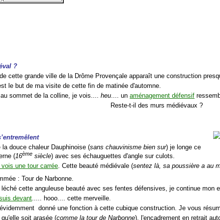
éval ?
de cette grande ville de la Drôme Provençale apparaît une construction presqu
st le but de ma visite de cette fin de matinée d'automne.
 au sommet de la colline, je vois....
heu
.... un
aménagement défensif
ressembl
Reste-t-il des murs médiévaux ?
s’entremêlent
e la douce chaleur Dauphinoise (
sans chauvinisme bien sur
) je longe ce
ème
rne (
16
siècle
) avec ses échauguettes d'angle sur culots.
e vois une tour carrée
. Cette beauté médiévale (
sentez là, sa poussière a au m
mmée : Tour de Narbonne.
r léché cette anguleuse beauté avec ses fentes défensives, je continue mon e
suis devant
..... hooo.... cette merveille.
évidemment donné une fonction à cette cubique construction. Je vous résum
 qu'elle soit arasée (
comme la tour de Narbonne
), l'encadrement en retrait aut