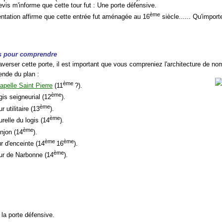
evis m'informe que cette tour fut : Une porte défensive.
ème
tation affirme que cette entrée fut aménagée au 16
siècle...... Qu'import
s pour comprendre
averser cette porte, il est important que vous compreniez l'architecture de no
gende du plan :
ème
apelle Saint Pierre
(11
?).
ème
gis seigneurial (12
).
ème
ur utilitaire (13
).
ème
urelle du logis (14
).
ème
njon (14
).
ème
ème
r d'enceinte (14
16
).
ème
our de Narbonne (14
).
 la porte défensive.