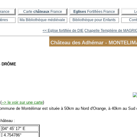
rance
Carte
châteaux
France
Eglises
Fortifiées France
L
tères
Ma Bibliothèque médiévale
Bibliothèque pour Enfants
Cont
<< Eglise fortifiée de DIE
Chapelle Templière de MAGRIG
Château des Adhémar - MONTELI
 - DRÔME
(
--> le voir sur une carte
)
mmune de Montélimar est située à 50km au Nord d'Orange, à 40km au Sud d
hâteau :
04° 45' 17" E
4.754786°