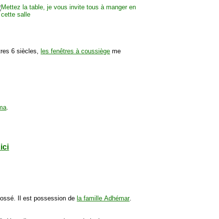
utres 6 siècles,
les fenêtres à coussiège
me
ama
.
ici
fossé. Il est possession de
la famille Adhémar
.