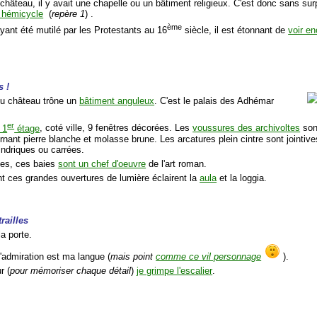
château, il y avait une chapelle ou un bâtiment religieux. C'est donc sans su
 hémicycle
(
repère 1
) .
ème
 ayant été mutilé par les Protestants au 16
siècle, il est étonnant de
voir e
s !
du château trône un
bâtiment anguleux
. C'est le palais des Adhémar
er
 1
étage
, coté ville, 9 fenêtres décorées. Les
voussures des archivoltes
son
rnant pierre blanche et molasse brune. Les arcatures plein cintre sont jointiv
indriques ou carrées.
ules, ces baies
sont un chef d'oeuvre
de l'art roman.
 ces grandes ouvertures de lumière éclairent la
aula
et la loggia.
railles
a porte.
'admiration est ma langue (
mais point
comme ce vil personnage
).
r (
pour mémoriser chaque détail
)
je grimpe l'escalier
.