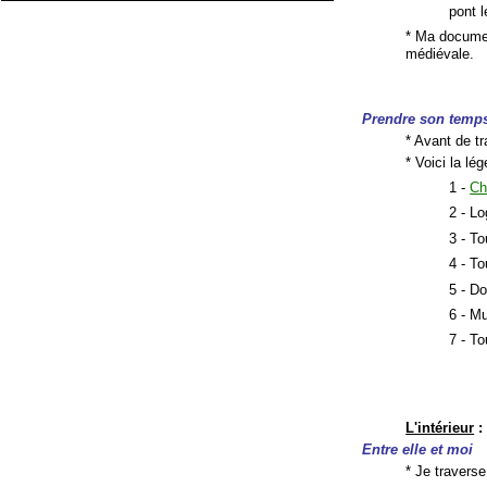
pont l
* Ma documen
médiévale.
Prendre son temp
* Avant de tr
* Voici la lé
1 -
Ch
2 - Lo
3 - To
4 - To
5 - Do
6 - Mu
7 - T
L'intérieur
:
Entre elle et moi
* Je traverse