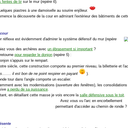
s fentes de tir
sur le mur (
repère 6
).
uelques piastres à une damoiselle au sourire enjôleur.
mmence la découverte de la cour en admirant l'extérieur des bâtiments de cett
 cour
r réflexe est évidemment d'admirer le système défensif du mur (
repère
niez vous des archères avec
un ébrasement si important
?
 retourne
pour regarder le donjon
(
repère 5
) :
onjon s'appuis sur le rempart.
otre siècle, cette construction comporte au premier niveau, la billetterie et l'ac
s........ il est bon de ne point respirer en payant
).
onde tour dans l'angle comporte un escalier.
demment avec les modernisations (
ouverture des fenêtres
), les consolidations 
sive
a perdu de sa puissance
.
tant, en détaillant cette masse je vois encore la
salle défensive sous le toit
.
Avez vous vu l'arc en encorbellement
permettant d'accéder au chemin de ronde ?
ésente