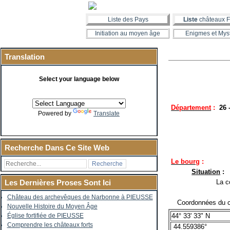
Liste des Pays
Liste
châteaux F
Initiation au moyen âge
Enigmes et Mys
Translation
Select your language below
Département
:
26
Powered by
Translate
Recherche Dans Ce Site Web
Le bourg
:
Situation
:
La co
Les Dernières Proses Sont Ici
Château des archevêques de Narbonne à PIEUSSE
Coordonnées du c
Nouvelle Histoire du Moyen Âge
44° 33' 33" N
Église fortifiée de PIEUSSE
Comprendre les châteaux forts
44.559386°