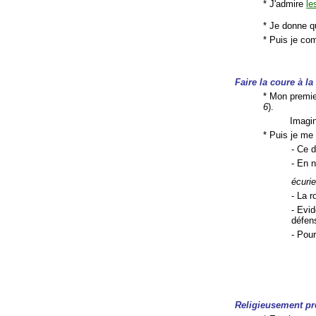
* J'admire
le
* Je donne q
* Puis je co
Faire la coure à la
* Mon premie
6
).
Imagi
* Puis je me
- Ce d
- En n
écurie
- La r
- Evi
défen
- Pour
Religieusement pr