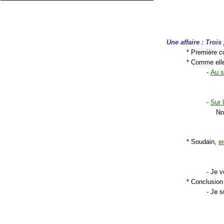
Une affaire : Trois
* Première co
* Comme elle
-
Au 
-
Sur 
No
* Soudain,
e
- Je 
* Conclusion
- Je 