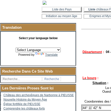
Liste des Pays
Liste
châteaux F
Initiation au moyen âge
Enigmes et Mys
Translation
Select your language below
Département
:
04
Powered by
Translate
Recherche Dans Ce Site Web
Le bourg
:
Situation
:
La co
Les Dernières Proses Sont Ici
Ouest
Château des archevêques de Narbonne à PIEUSSE
Nouvelle Histoire du Moyen Âge
Coordonnées des for
Église fortifiée de PIEUSSE
44° 11' 42" N
Comprendre les châteaux forts