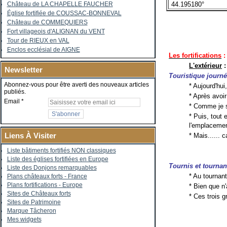
44.195180°
Château de LA CHAPELLE FAUCHER
Église fortifiée de COUSSAC-BONNEVAL
Château de COMMEQUIERS
Fort villageois d'ALIGNAN du VENT
Tour de RIEUX en VAL
Enclos ecclésial de AIGNE
Les fortifications
:
L'extérieur
:
Newsletter
Touristique journ
Abonnez-vous pour être averti des nouveaux articles
* Aujourd'hui
publiés.
* Après avoi
Email
* Comme je su
* Puis, tout
l'emplacemen
Liens À Visiter
* Mais...... c
Liste bâtiments fortifiés NON classiques
Liste des églises fortifiées en Europe
Tournis et tournan
Liste des Donjons remarquables
* Au tournant
Plans châteaux forts - France
Plans fortifications - Europe
* Bien que n'
Sites de Châteaux forts
* Ces trois 
Sites de Patrimoine
Marque Tâcheron
Mes widgets