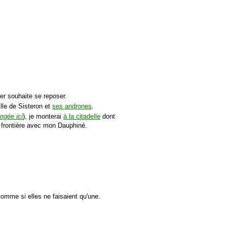
er souhaite se reposer.
lle de Sisteron et
ses andrones
.
angée ici
), je monterai
à la citadelle
dont
 la frontière avec mon Dauphiné.
comme si elles ne faisaient qu'une.