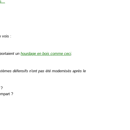
 vois :
 portaient un
hourdage en bois comme ceci
.
stèmes défensifs n'ont pas été modernisés après le
 ?
rempart ?