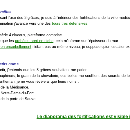
railles
sant l'axe des 3 grâces, je suis à l'intérieur des fortifications de la ville médié
mination j'avance vers une des
tours très défensives
.
.
ssède 4 niveaux, plateforme comprise.
e que les
archères sont en niche
, cela m'informe sur l'épaisseur du mur.
s en encorbellement
n'étant pas au même niveau, je suppose qu'un escalier exi
petits noms
rtir, j'entends que les 3 grâces souhaitent me parler.
uphinois, le gratin de la chevalerie, ces belles me soufflent des secrets de leu
entleman, je ne vous révélerai que leurs noms :
r de la Médisance.
r Notre-Dame-du-Fort.
 de la porte de Sauve.
Le diaporama des fortifications est visible 