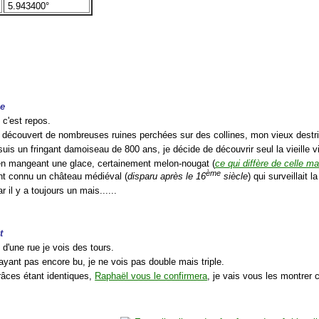
5.943400°
ée
, c'est repos.
r découvert de nombreuses ruines perchées sur des collines, mon vieux destri
is un fringant damoiseau de 800 ans, je décide de découvrir seul la vieille vi
 en mangeant une glace, certainement melon-nougat (
ce qui diffère de celle m
ème
t connu un château médiéval (
disparu après le 16
siècle
) qui surveillait
ar il y a toujours un mais......
t
 d'une rue je vois des tours.
ayant pas encore bu, je ne vois pas double mais triple.
grâces étant identiques,
Raphaël vous le confirmera
, je vais vous les montrer 