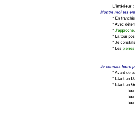
L'intérieur
:
Montre moi tes ent
* En franchis
* Avec déter
*
J'approche
* La tour po
* Je constat
* Les
pierre
Je connais leurs 
* Avant de pa
* Etant un Da
* Etant un G
- Tou
- Tou
- Tour