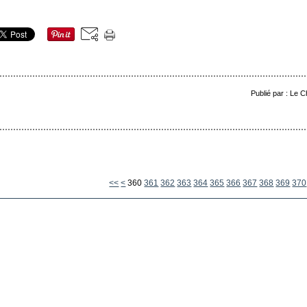
Publié par : Le 
300
310
320
330
340
350
<<
<
360
361
362
363
364
365
366
367
368
369
370