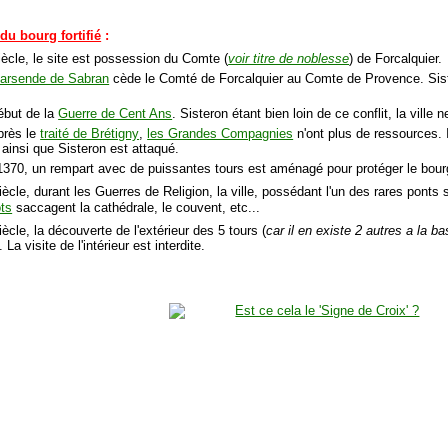
du bourg fortifié
:
ècle, le site est possession du Comte (
voir titre de noblesse
) de Forcalquier.
arsende de Sabran
cède le Comté de Forcalquier au Comte de Provence. Siste
.
ébut de la
Guerre de Cent Ans
. Sisteron étant bien loin de ce conflit, la vill
près le
traité de Brétigny
,
les Grandes Compagnies
n'ont plus de ressources. I
t ainsi que Sisteron est attaqué.
e 1370, un rempart avec de puissantes tours est aménagé pour protéger le bour
ècle, durant les Guerres de Religion, la ville, possédant l'un des rares ponts 
ts
saccagent la cathédrale, le couvent, etc...
ècle, la découverte de l'extérieur des 5 tours (
car il en existe 2 autres a la ba
 La visite de l'intérieur est interdite.