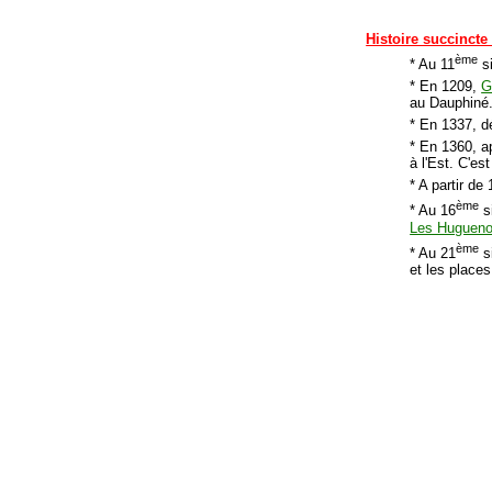
Histoire succincte 
ème
* Au 11
si
* En 1209,
G
au Dauphiné
* En 1337, d
* En 1360, a
à l'Est. C'es
* A partir d
ème
* Au 16
si
Les Hugueno
ème
* Au 21
si
et les places.