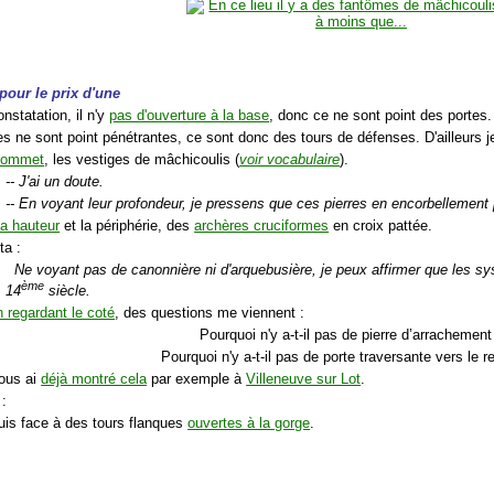
 pour le prix d'une
nstatation, il n'y
pas d'ouverture à la base
, donc ce ne sont point des portes.
s ne sont point pénétrantes, ce sont donc des tours de défenses. D'ailleurs je
sommet
, les vestiges de mâchicoulis (
voir vocabulaire
).
-- J'ai un doute.
-- En voyant leur profondeur, je pressens que ces pierres en encorbellement
la hauteur
et la périphérie, des
archères cruciformes
en croix pattée.
ta :
Ne voyant pas de canonnière ni d'arquebusière, je peux affirmer que les sy
ème
14
siècle.
n regardant le coté
, des questions me viennent :
Pourquoi n'y a-t-il pas de pierre d’arrachement
Pourquoi n'y a-t-il pas de porte traversante vers le 
vous ai
déjà montré cela
par exemple à
Villeneuve sur Lot
.
 :
suis face à des tours flanques
ouvertes à la gorge
.