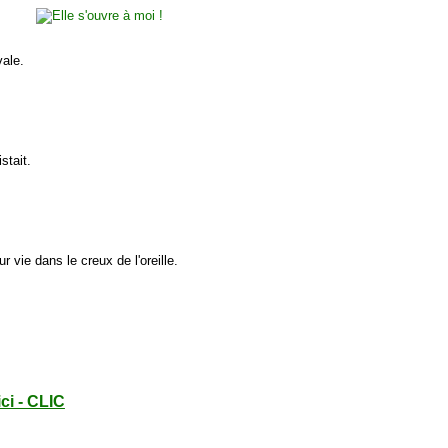
vale.
stait.
r vie dans le creux de l'oreille.
ici - CLIC