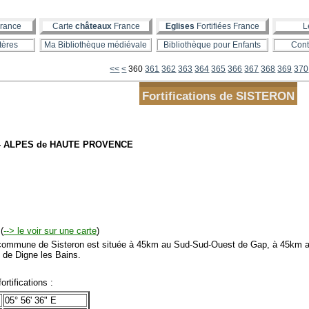
rance
Carte
châteaux
France
Eglises
Fortifiées France
L
tères
Ma Bibliothèque médiévale
Bibliothèque pour Enfants
Cont
300
310
320
330
340
350
<<
<
360
361
362
363
364
365
366
367
368
369
370
Fortifications de SISTERON
 - ALPES de HAUTE PROVENCE
(
--> le voir sur une carte
)
mmune de Sisteron est située à 45km au Sud-Sud-Ouest de Gap, à 45km a
 de Digne les Bains.
tifications :
05° 56' 36" E