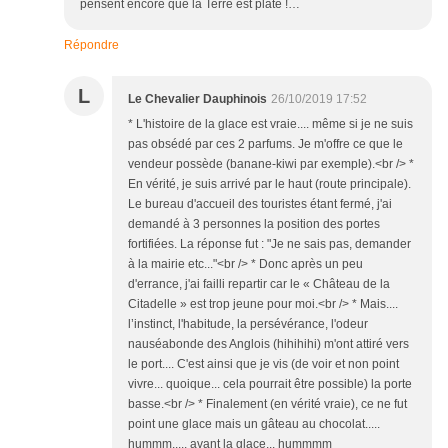
pensent encore que la Terre est plate !…
Répondre
L
Le Chevalier Dauphinois
26/10/2019 17:52
* L'histoire de la glace est vraie.... même si je ne suis
pas obsédé par ces 2 parfums. Je m'offre ce que le
vendeur possède (banane-kiwi par exemple).<br /> *
En vérité, je suis arrivé par le haut (route principale).
Le bureau d'accueil des touristes étant fermé, j'ai
demandé à 3 personnes la position des portes
fortifiées. La réponse fut : "Je ne sais pas, demander
à la mairie etc..."<br /> * Donc après un peu
d'errance, j'ai failli repartir car le « Château de la
Citadelle » est trop jeune pour moi.<br /> * Mais....
l’instinct, l'habitude, la persévérance, l'odeur
nauséabonde des Anglois (hihihihi) m'ont attiré vers
le port.... C'est ainsi que je vis (de voir et non point
vivre... quoique... cela pourrait être possible) la porte
basse.<br /> * Finalement (en vérité vraie), ce ne fut
point une glace mais un gâteau au chocolat.....
hummm..... avant la glace... hummmm