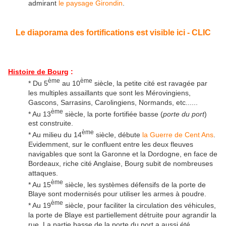
admirant
le paysage Girondin
.
Le diaporama des fortifications est visible ici - CLIC
Histoire de Bourg
:
ème
ème
* Du 5
au 10
siècle, la petite cité est ravagée par
les multiples assaillants que sont les Mérovingiens,
Gascons, Sarrasins, Carolingiens, Normands, etc......
ème
* Au 13
siècle, la porte fortifiée basse (
porte du port
)
est construite.
ème
* Au milieu du 14
siècle, débute
la Guerre de Cent Ans
.
Evidemment, sur le confluent entre les deux fleuves
navigables que sont la Garonne et la Dordogne, en face de
Bordeaux, riche cité Anglaise, Bourg subit de nombreuses
attaques.
ème
* Au 15
siècle, les systèmes défensifs de la porte de
Blaye sont modernisés pour utiliser les armes à poudre.
ème
* Au 19
siècle, pour faciliter la circulation des véhicules,
la porte de Blaye est partiellement détruite pour agrandir la
rue. La partie basse de la porte du port a aussi été