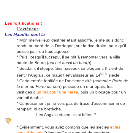
Les fortifications
:
L'extérieur
:
Les Maudits sont là
* Mon merveilleux destrier étant assoiffé, je me suis donc
rendu au bord de la Dordogne, sur la rive droite, pour qu'il
puisse jouir du frais aqueux.
* Puis, lorsqu'il fut repu, il se mit à remonter vers la ville
haute de Bourg (
qui est aussi un bourg
).
* Soudain, il stoppe. Ses naseaux se bloquent. Il vient de
ème
sentir l'Anglais, ce maudit envahisseur au 14
siècle.
* Cette entrée fortifiée de l'ancienne cité (
nommée Porte de
la mer ou Porte du port
) possède un mur épais, les
vestiges d'
un rail pour une herse
, puis un blocage pour un
vantail double.
* Curieusement je ne vois pas de trace d'assommoir ni de
rempart, ni de bretèche.
Les Anglais étaient ils si bêtes ?
* Evidemment, vous avez compris que les siècles
et les
consolidations
"récentes" ont gommé de nombreux