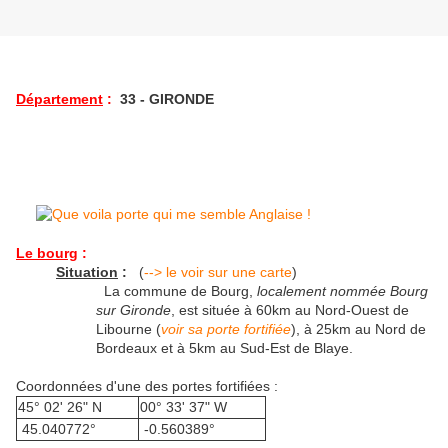
Département
:
33 - GIRONDE
Le bourg
:
Situation
:
(
--> le voir sur une carte
)
La commune de Bourg,
localement nommée Bourg
sur Gironde
, est située à 60km au Nord-Ouest de
Libourne (
voir sa porte fortifiée
), à 25km au Nord de
Bordeaux et à 5km au Sud-Est de Blaye.
Coordonnées d'une des portes fortifiées :
45° 02' 26" N
00° 33' 37" W
45.040772°
-0.560389°