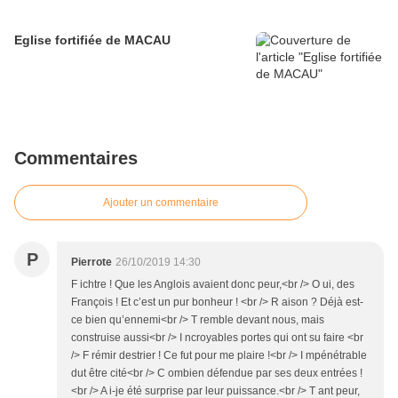
Eglise fortifiée de MACAU
Commentaires
Ajouter un commentaire
P
Pierrote
26/10/2019 14:30
F ichtre ! Que les Anglois avaient donc peur,<br /> O ui, des
François ! Et c’est un pur bonheur ! <br /> R aison ? Déjà est-
ce bien qu’ennemi<br /> T remble devant nous, mais
construise aussi<br /> I ncroyables portes qui ont su faire <br
/> F rémir destrier ! Ce fut pour me plaire !<br /> I mpénétrable
dut être cité<br /> C ombien défendue par ses deux entrées !
<br /> A i-je été surprise par leur puissance.<br /> T ant peur,