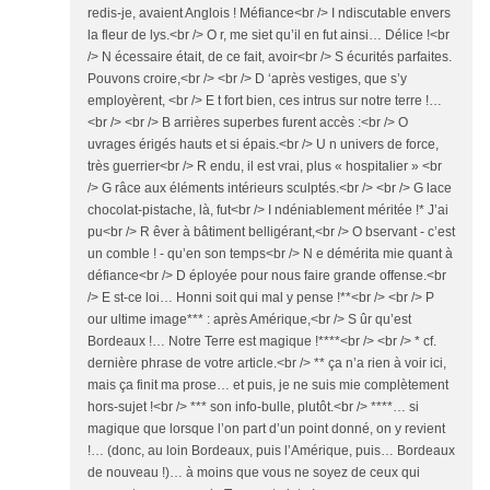
redis-je, avaient Anglois ! Méfiance<br /> I ndiscutable envers
la fleur de lys.<br /> O r, me siet qu’il en fut ainsi… Délice !<br
/> N écessaire était, de ce fait, avoir<br /> S écurités parfaites.
Pouvons croire,<br /> <br /> D ‘après vestiges, que s’y
employèrent, <br /> E t fort bien, ces intrus sur notre terre !…
<br /> <br /> B arrières superbes furent accès :<br /> O
uvrages érigés hauts et si épais.<br /> U n univers de force,
très guerrier<br /> R endu, il est vrai, plus « hospitalier » <br
/> G râce aux éléments intérieurs sculptés.<br /> <br /> G lace
chocolat-pistache, là, fut<br /> I ndéniablement méritée !* J’ai
pu<br /> R êver à bâtiment belligérant,<br /> O bservant - c’est
un comble ! - qu’en son temps<br /> N e démérita mie quant à
défiance<br /> D éployée pour nous faire grande offense.<br
/> E st-ce loi… Honni soit qui mal y pense !**<br /> <br /> P
our ultime image*** : après Amérique,<br /> S ûr qu’est
Bordeaux !… Notre Terre est magique !****<br /> <br /> * cf.
dernière phrase de votre article.<br /> ** ça n’a rien à voir ici,
mais ça finit ma prose… et puis, je ne suis mie complètement
hors-sujet !<br /> *** son info-bulle, plutôt.<br /> ****… si
magique que lorsque l’on part d’un point donné, on y revient
!… (donc, au loin Bordeaux, puis l’Amérique, puis… Bordeaux
de nouveau !)… à moins que vous ne soyez de ceux qui