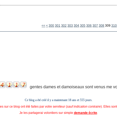
<<
<
300
301
302
303
304
305
306
307
308
309
310
gentes dames et damoiseaux sont venus me voir
Ce blog a été créé il y a maintenant 18 ans et
555 jours.
s sur ce blog ont été faites par votre serviteur (
sauf indication contraire
). Elles so
Je les partagerai volontiers sur simple
demande écrite
.