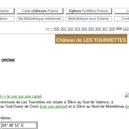
rance
Carte
châteaux
France
Eglises
Fortifiées France
L
tères
Ma Bibliothèque médiévale
Bibliothèque pour Enfants
Cont
<<
<
300
301
302
303
304
305
306
307
308
309
310
Château de LES TOURRETTES
 - DRÔME
(
--> le voir sur une carte
)
mmune de Les Tourrettes est située à 35km au Sud de Valence, à
au Sud-Ouest de Crest (
voir son donjon
) et à 15km au Nord de Montélimar (
v
âteau :
04° 48' 51" E