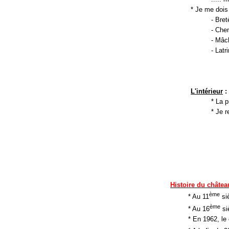
* Je me dois 
- Bret
- Chem
- Mâch
- Latr
L'intérieur
:
* La p
* Je 
Histoire du châtea
ème
* Au 11
si
ème
* Au 16
siè
* En 1962, le