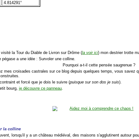
4.814291°
 visité la Tour du Diable de Livron sur Drôme (
la voir ici
) mon destrier trotte 
e pégase a une idée : Survoler une colline.
Pourquoi a-t-il cette pensée saugrenue ?
sez mes croisades castrales sur ce blog depuis quelques temps, vous savez q
onstruites.
contraint et forcé que je dois le suivre (
puisque sur son dos je suis
).
petit bourg,
je découvre ce panneau
.
r la colline
ent, lorsqu'il y a un château médiéval, des maisons s'agglutinent autour pour 