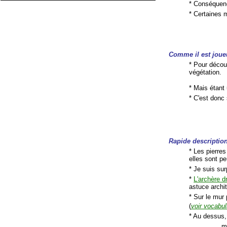
* Conséquenc
* Certaines
Comme il est joue
* Pour découv
végétation.
* Mais étant
* C'est donc 
Rapide description
* Les pierre
elles sont pe
* Je suis sur
*
L'archère d
astuce archit
* Sur le mur 
(
voir vocabul
* Au dessus,
..... 