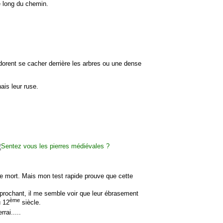
e long du chemin.
 adorent se cacher derrière les arbres ou une dense
ais leur ruse.
gle mort. Mais mon test rapide prouve que cette
prochant, il me semble voir que leur ébrasement
ème
u 12
siècle.
rai.....