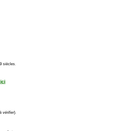
9 siècles.
ici
à vérifier
).