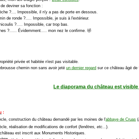
de deviner sa fonction :
èche ?.... Impossible, il n'y a pas de porte en dessous.
in de ronde ?..... Impossible, je suis à l'extérieur.
icoulis ?..... Impossible, car trop bas.
ines ?...... Évidemment..... mon nez le confirme. 🤣
ropriété privée et habitée n'est pas visitable.
rebrousse chemin non sans avoir jeté
un dernier regard
sur ce château âgé de 
Le diaporama du château est visible 
u
:
ècle, construction du château demandé par les moines de l'
abbaye de Cruas
(
cle, réalisation de modifications de confort (
fenêtres, etc...
).
 château est inscrit aux Monuments Historiques.
ème