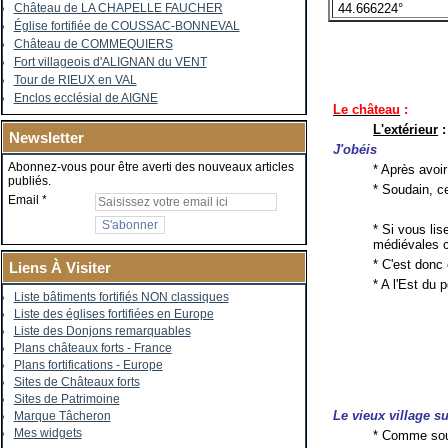
44.666224°
Château de LA CHAPELLE FAUCHER
Église fortifiée de COUSSAC-BONNEVAL
Château de COMMEQUIERS
Fort villageois d'ALIGNAN du VENT
Tour de RIEUX en VAL
Enclos ecclésial de AIGNE
Le château
:
L'extérieur
:
Newsletter
J'obéis
Abonnez-vous pour être averti des nouveaux articles
* Après avoir
publiés.
* Soudain, c
Email
* Si vous li
médiévales c
* C'est donc 
Liens À Visiter
* A l'Est du 
Liste bâtiments fortifiés NON classiques
Liste des églises fortifiées en Europe
Liste des Donjons remarquables
Plans châteaux forts - France
Plans fortifications - Europe
Sites de Châteaux forts
Sites de Patrimoine
Le vieux village su
Marque Tâcheron
Mes widgets
* Comme souv