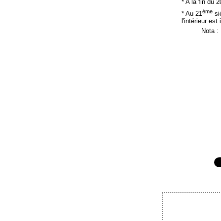
* A la fin du 2
ème
* Au 21
siè
l'intérieur est 
Nota :