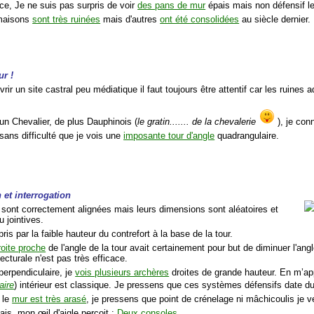
e, Je ne suis pas surpris de voir
des pans de mur
épais mais non défensif l
 maisons
sont très ruinées
mais d'autres
ont été consolidées
au siècle dernier.
ur !
rir un site castral peu médiatique il faut toujours être attentif car les ruines
 un Chevalier, de plus Dauphinois (
le gratin....... de la chevalerie
), je conn
sans difficulté que je vois une
imposante tour d'angle
quadrangulaire.
 et interrogation
s sont correctement alignées mais leurs dimensions sont aléatoires et
u jointives.
pris par la faible hauteur du contrefort à la base de la tour.
roite proche
de l'angle de la tour avait certainement pour but de diminuer l'an
ecturale n'est pas très efficace.
perpendiculaire, je
vois plusieurs archères
droites de grande hauteur. En m’ap
aire
) intérieur est classique. Je pressens que ces systèmes défensifs date d
 le
mur est très arasé
, je pressens que point de crénelage ni mâchicoulis je ver
mais, mon œil d'aigle perçoit :
Deux consoles
.