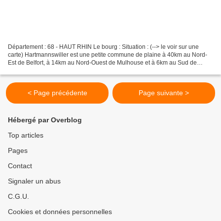
Département : 68 - HAUT RHIN Le bourg : Situation : (--> le voir sur une
carte) Hartmannswiller est une petite commune de plaine à 40km au Nord-
Est de Belfort, à 14km au Nord-Ouest de Mulhouse et à 6km au Sud de
Guebwiller. Coordonnées du bourg : 47°...
< Page précédente
Page suivante >
Hébergé par Overblog
Top articles
Pages
Contact
Signaler un abus
C.G.U.
Cookies et données personnelles