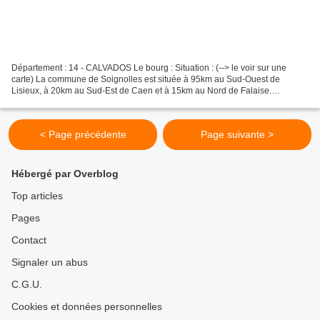
Département : 14 - CALVADOS Le bourg : Situation : (--> le voir sur une
carte) La commune de Soignolles est située à 95km au Sud-Ouest de
Lisieux, à 20km au Sud-Est de Caen et à 15km au Nord de Falaise.
Coordonnées de l'église : 49° 01′ 44″ N 00° 12′...
< Page précédente
Page suivante >
Hébergé par Overblog
Top articles
Pages
Contact
Signaler un abus
C.G.U.
Cookies et données personnelles