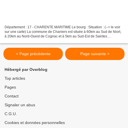
Département : 17 - CHARENTE MARITIME Le bourg : Situation : (--> le voir
sur une carte) La commune de Chaniers est située à 60km au Sud de Niort,
à 20km au Nord-Ouest de Cognac et à 5km au Sud-Est de Saintes.
Coordonnées de l'église : 45° 43′ 00″ N 00°...
< Page précédente
Page suivante >
Hébergé par Overblog
Top articles
Pages
Contact
Signaler un abus
C.G.U.
Cookies et données personnelles