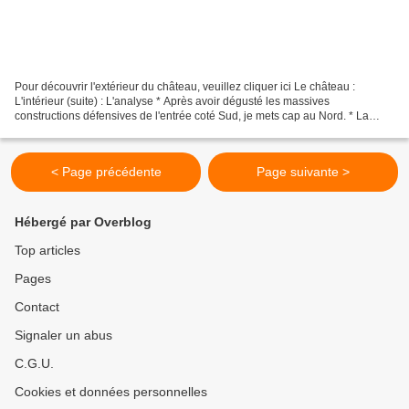
Pour découvrir l'extérieur du château, veuillez cliquer ici Le château :
L'intérieur (suite) : L'analyse * Après avoir dégusté les massives
constructions défensives de l'entrée coté Sud, je mets cap au Nord. * La
zone herbeuse est délimitée par les vestiges...
< Page précédente
Page suivante >
Hébergé par Overblog
Top articles
Pages
Contact
Signaler un abus
C.G.U.
Cookies et données personnelles