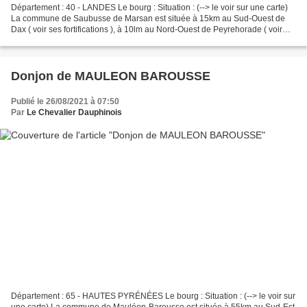
Département : 40 - LANDES Le bourg : Situation : (--> le voir sur une carte)
La commune de Saubusse de Marsan est située à 15km au Sud-Ouest de
Dax ( voir ses fortifications ), à 10lm au Nord-Ouest de Peyrehorade ( voir
son château ). Coordonnées du bourg...
Donjon de MAULEON BAROUSSE
Publié le 26/08/2021 à 07:50
Par
Le Chevalier Dauphinois
Département : 65 - HAUTES PYRÉNÉES Le bourg : Situation : (--> le voir sur
une carte) La commune de Mauléon-Barousse est située à 55km au Sud-Est