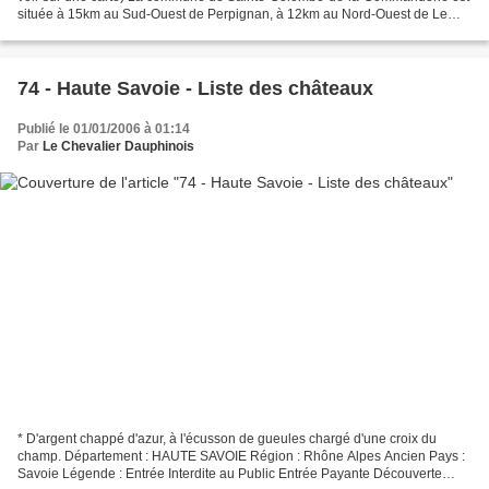
située à 15km au Sud-Ouest de Perpignan, à 12km au Nord-Ouest de Le
Boulou et à 2km au Sud-Ouest de Thuir. Coordonnées...
74 - Haute Savoie - Liste des châteaux
Publié le 01/01/2006 à 01:14
Par
Le Chevalier Dauphinois
* D'argent chappé d'azur, à l'écusson de gueules chargé d'une croix du
champ. Département : HAUTE SAVOIE Région : Rhône Alpes Ancien Pays :
Savoie Légende : Entrée Interdite au Public Entrée Payante Découverte