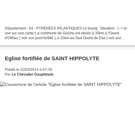
Département : 64 - PYRÉNÉES ATLANTIQUES Le bourg : Situation : (--> le
voir sur une carte) La commune de Guiche est située à 35km à l'Ouest
d'Orthez ( voir son pont fortifié ), à 25km au Sud-Ouest de Dax ( voir son
rempart ) et à 20km au Nord-Est de Bayonne...
Eglise fortifiée de SAINT HIPPOLYTE
Publié le 11/03/2014 à 07:30
Par
Le Chevalier Dauphinois