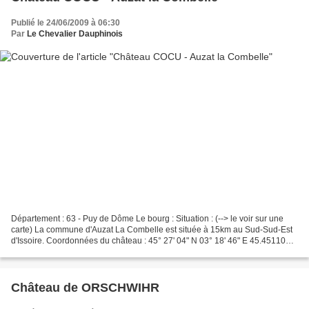
Publié le 24/06/2009 à 06:30
Par
Le Chevalier Dauphinois
Département : 63 - Puy de Dôme Le bourg : Situation : (--> le voir sur une
carte) La commune d'Auzat La Combelle est située à 15km au Sud-Sud-Est
d'Issoire. Coordonnées du château : 45° 27' 04" N 03° 18' 46" E 45.451103°
3.312896° Le château : L'extérieur...
Château de ORSCHWIHR