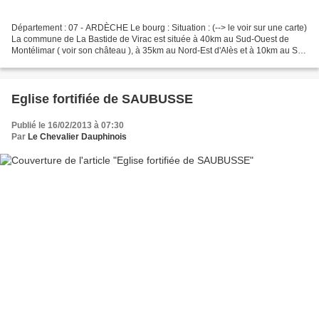
Département : 07 - ARDÈCHE Le bourg : Situation : (--> le voir sur une carte)
La commune de La Bastide de Virac est située à 40km au Sud-Ouest de
Montélimar ( voir son château ), à 35km au Nord-Est d'Alès et à 10km au Sud
de Vallon Pont d'Arc ( voir son...
Eglise fortifiée de SAUBUSSE
Publié le 16/02/2013 à 07:30
Par
Le Chevalier Dauphinois