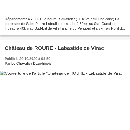
Département : 46 - LOT Le bourg : Situation : (--> le voir sur une carte) La
commune de Saint-Pierre-Lafeuille est située à 50km au Sud-Ouest de
Figeac, à 40km au Sud-Est de Villefranche du Périgord et à 7km au Nord de
Cahors ( voir son pont fortifié...
Château de ROURE - Labastide de Virac
Publié le 30/10/2020 à 08:50
Par
Le Chevalier Dauphinois