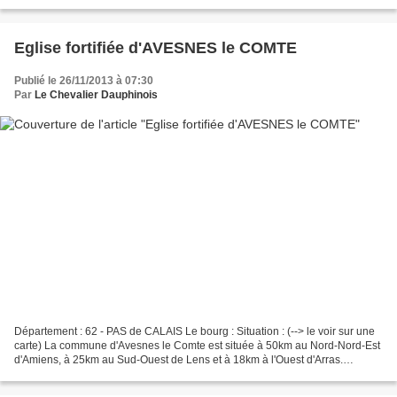
Gratuite Site Templier Voir ces châteaux...
Eglise fortifiée d'AVESNES le COMTE
Publié le 26/11/2013 à 07:30
Par
Le Chevalier Dauphinois
Département : 62 - PAS de CALAIS Le bourg : Situation : (--> le voir sur une
carte) La commune d'Avesnes le Comte est située à 50km au Nord-Nord-Est
d'Amiens, à 25km au Sud-Ouest de Lens et à 18km à l'Ouest d'Arras.
Coordonnées de l'église : 50° 16' 36"...