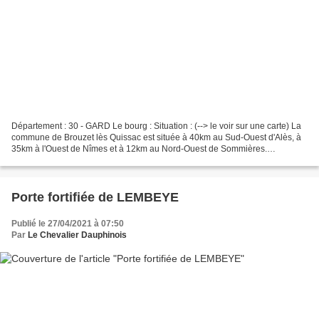
Département : 30 - GARD Le bourg : Situation : (--> le voir sur une carte) La
commune de Brouzet lès Quissac est située à 40km au Sud-Ouest d'Alès, à
35km à l'Ouest de Nîmes et à 12km au Nord-Ouest de Sommières.
Coordonnées du château : 43° 50' 42" N...
Porte fortifiée de LEMBEYE
Publié le 27/04/2021 à 07:50
Par
Le Chevalier Dauphinois