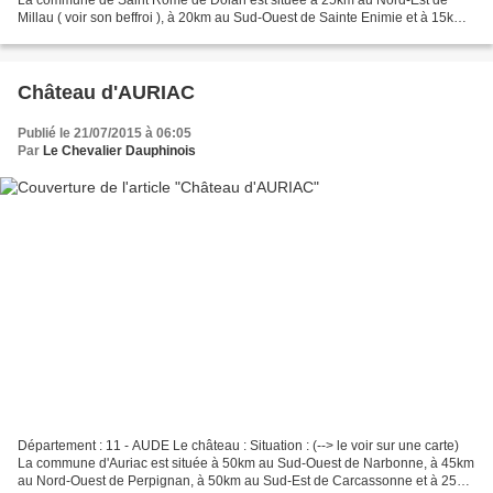
La commune de Saint Rome de Dolan est située à 25km au Nord-Est de
Millau ( voir son beffroi ), à 20km au Sud-Ouest de Sainte Enimie et à 15km
au Sud-Est de Séverac le Château...
Château d'AURIAC
Publié le 21/07/2015 à 06:05
Par
Le Chevalier Dauphinois
Département : 11 - AUDE Le château : Situation : (--> le voir sur une carte)
La commune d'Auriac est située à 50km au Sud-Ouest de Narbonne, à 45km
au Nord-Ouest de Perpignan, à 50km au Sud-Est de Carcassonne et à 25km