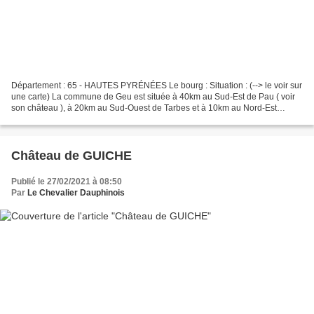
Département : 65 - HAUTES PYRÉNÉES Le bourg : Situation : (--> le voir sur
une carte) La commune de Geu est située à 40km au Sud-Est de Pau ( voir
son château ), à 20km au Sud-Ouest de Tarbes et à 10km au Nord-Est
d'Argeles Gazost et à 8km au Sud de Lourdes...
Château de GUICHE
Publié le 27/02/2021 à 08:50
Par
Le Chevalier Dauphinois