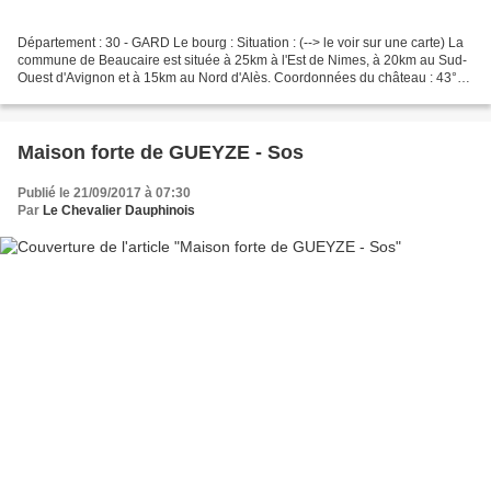
Département : 30 - GARD Le bourg : Situation : (--> le voir sur une carte) La
commune de Beaucaire est située à 25km à l'Est de Nimes, à 20km au Sud-
Ouest d'Avignon et à 15km au Nord d'Alès. Coordonnées du château : 43°
48' 36" N 04° 38' 39" E 43.810051°...
Maison forte de GUEYZE - Sos
Publié le 21/09/2017 à 07:30
Par
Le Chevalier Dauphinois