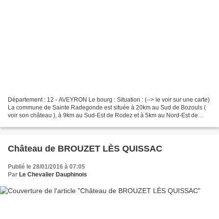
Département : 12 - AVEYRON Le bourg : Situation : (--> le voir sur une carte)
La commune de Sainte Radegonde est située à 20km au Sud de Bozouls (
voir son château ), à 9km au Sud-Est de Rodez et à 5km au Nord-Est de
Flavin ( voir son château ). Coordonnées...
Château de BROUZET LÈS QUISSAC
Publié le 28/01/2016 à 07:05
Par
Le Chevalier Dauphinois