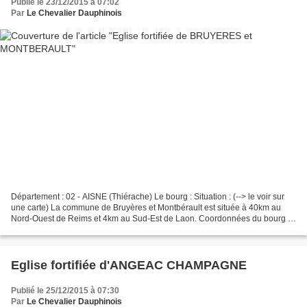
Publié le 23/12/2015 à 07:02
Par
Le Chevalier Dauphinois
Département : 02 - AISNE (Thiérache) Le bourg : Situation : (--> le voir sur
une carte) La commune de Bruyères et Montbérault est située à 40km au
Nord-Ouest de Reims et 4km au Sud-Est de Laon. Coordonnées du bourg :
49° 31′ 31″ N 03° 39′ 51″ E 49.525278°...
Eglise fortifiée d'ANGEAC CHAMPAGNE
Publié le 25/12/2015 à 07:30
Par
Le Chevalier Dauphinois