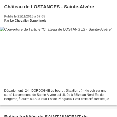
Château de LOSTANGES - Sainte-Alvère
Publié le 21/11/2015 à 07:05
Par
Le Chevalier Dauphinois
Département : 24 - DORDOGNE Le bourg : Situation : (--> le voir sur une
carte) La commune de Sainte Alvère est située à 35km au Nord-Est de
Bergerac, à 30km au Sud-Sud-Est de Périgueux ( voir cette cité fortifiée ) et à
20km à l'Ouest de Les Eyzies (...
Eglise fortifiée de SAINT VINCENT de