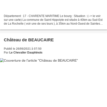
Département : 17 - CHARENTE MARITIME Le bourg : Situation : (--> le voir
sur une carte) La commune de Saint Hippolyte est située à 40km au Sud-Est
de La Rochelle ( voir une de ses tours ), à 35km au Nord-Ouest de Saintes, à
30km à l'Ouest de Saint Jean...
Château de BEAUCAIRE
Publié le 26/06/2021 à 07:50
Par
Le Chevalier Dauphinois