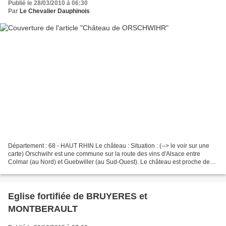
Publié le 28/03/2010 à 06:30
Par
Le Chevalier Dauphinois
Département : 68 - HAUT RHIN Le château : Situation : (--> le voir sur une
carte) Orschwihr est une commune sur la route des vins d'Alsace entre
Colmar (au Nord) et Guebwiller (au Sud-Ouest). Le château est proche de
l'église. Coordonnées du château :...
Eglise fortifiée de BRUYERES et
MONTBERAULT