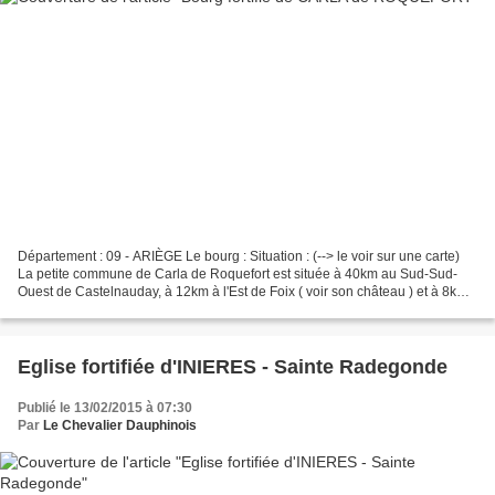
Département : 09 - ARIÈGE Le bourg : Situation : (--> le voir sur une carte)
La petite commune de Carla de Roquefort est située à 40km au Sud-Sud-
Ouest de Castelnauday, à 12km à l'Est de Foix ( voir son château ) et à 8km
au Nord-Ouest de Lavelanet. Coordonnées...
Eglise fortifiée d'INIERES - Sainte Radegonde
Publié le 13/02/2015 à 07:30
Par
Le Chevalier Dauphinois