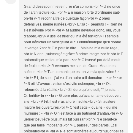
G rand désespoir m’étreint : je n’ai compris <br /> U ne once
de l’architecture ici…<br /> E n maison forte d’ordinaire sait-
on<br /> Y reconnaître de quelque façon<br /> Z ones
défensives, même ruinées.<br /> E t là : « peanuts ! » Rien ne
s’est dévoilé !<br /> <br /> M audire devrai-je donc, oui, vous
d’abord,<br /> A ussi destrier qui n’a été fort<br /> I l semble
pour dénicher un vestige<br /> S i emblématique qu’il donne
le vertige ?<br /> O n peut le dire… Mais ne m’a nulle rage,
<br /> N enni, submergée grâce à prime image :<br /> <br /> F
antomatique ce lieu m’a paru <br /> O bservé par delà moult
de feuillus.<br /> R evenues me sont du Grand Meaulnes
scènes -<br /> T ant romantique est-on vers la quinzaine ! -*
<br /> E t, de suite, j’ai vu d’un autre œil domaine …<br /> <br
/> S oit ! J’avoue : vision s’est vite estompée, <br /> O u :
retournée à la réalité,<br /> S i dure qu’elle soit, ** je suis…
Or, fortifié<br /> <br /> G uère plus qu’avant n’ai-je découvert
site. <br /> A t-il, il est vrai, allure insolite,<br /> S i austère
malgré les ouvertures.<br /> C ‘est cette « qualité » qui me
murmure : « <br /> O n est face à un bâtiment d’antan,<br /> G
uerrier peut-être plus, mais fut puissant<br /> N e serait-ce
que par taille imposante,<br /> E paisseur des parois. Et si
présentes<br /> <br /> N e sont archères aujourd’hui, ont-elles