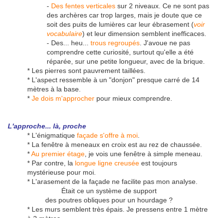
-
Des fentes verticales
sur 2 niveaux. Ce ne sont pas
des archères car trop larges, mais je doute que ce
soit des puits de lumières car leur ébrasement (
voir
vocabulaire
) et leur dimension semblent inefficaces.
- Des... heu...
trous regroupés
. J'avoue ne pas
comprendre cette curiosité, surtout qu'elle a été
réparée, sur une petite longueur, avec de la brique.
* Les pierres sont pauvrement taillées.
* L'aspect ressemble à un "donjon" presque carré de 14
mètres à la base.
*
Je dois m'approcher
pour mieux comprendre.
L'approche... là, proche
* L'énigmatique
façade s'offre à moi
.
* La fenêtre à meneaux en croix est au rez de chaussée.
*
Au premier étage
, je vois une fenêtre à simple meneau.
* Par contre, la
longue ligne creusée
est toujours
mystérieuse pour moi.
* L'arasement de la façade ne facilite pas mon analyse.
Était ce un système de support
des poutres obliques pour un hourdage ?
* Les murs semblent très épais. Je pressens entre 1 mètre