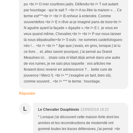
pu <br /> O rner courtines jadis. Défendu<br /> T out autant
par hourdage - qui le sait ? -<br /> A su être la maison »… Ce
terme est***<br /> <br /> B onheur à entendre. Comme
souventefois <br /> E n rêve ai-je imaginé pans de bois<br />
N aguère ayant la façade « égayée »,<br /> E t.. je vous en
veux quand même, Chevalier,<br /> <br /> P our nous laisser
là nous dépatouiller<br /> S euls : ne sommes castellologues-
nés !… <br /> <br /> * âge que j’avais, en gros, lorsque j’ai lu
ce livre… et, allez savoir pourquoi, j’ai pensé au Grand
Meaulnes ici… (mais cela m’était déjà arrivé dans une autre
de vos ruines, je ne sais plus laquelle : vos articles me
feraient donc revenir en adolescence ?… belle cure de
jouvence ! Merci !). <br /> ** j’exagère un tant, bien sûr,
comme souvent…<br /> *** le terme : hourdage.
Répondre
L
Le Chevalier Dauphinois
22/09/2018 18:22
* Lorsque j'ai découvert cette maison forte dont les
années et les reconstructions de modernité ont
gommé toutes les traces défensives, j'ai pensé :<br