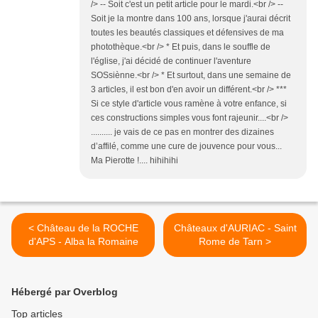
/> -- Soit c'est un petit article pour le mardi.<br /> --
Soit je la montre dans 100 ans, lorsque j'aurai décrit
toutes les beautés classiques et défensives de ma
photothèque.<br /> * Et puis, dans le souffle de
l'église, j'ai décidé de continuer l'aventure
SOSsiènne.<br /> * Et surtout, dans une semaine de
3 articles, il est bon d'en avoir un différent.<br /> ***
Si ce style d'article vous ramène à votre enfance, si
ces constructions simples vous font rajeunir....<br />
.......... je vais de ce pas en montrer des dizaines
d’affilé, comme une cure de jouvence pour vous...
Ma Pierotte !.... hihihihi
< Château de la ROCHE
Châteaux d'AURIAC - Saint
d'APS - Alba la Romaine
Rome de Tarn >
Hébergé par Overblog
Top articles