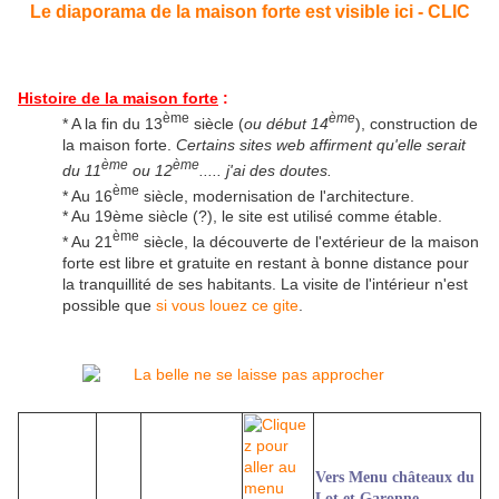
Le diaporama de la maison forte est visible ici - CLIC
Histoire de la maison forte
:
ème
ème
* A la fin du 13
siècle (
ou début 14
), construction de
la maison forte.
Certains sites web affirment qu'elle serait
ème
ème
du 11
ou 12
..... j'ai des doutes.
ème
* Au 16
siècle, modernisation de l'architecture.
* Au 19ème siècle (?), le site est utilisé comme étable.
ème
* Au 21
siècle, la découverte de l'extérieur de la maison
forte est libre et gratuite en restant à bonne distance pour
la tranquillité de ses habitants. La visite de l'intérieur n'est
possible que
si vous louez ce gite
.
Vers Menu châteaux du
Lot et Garonne