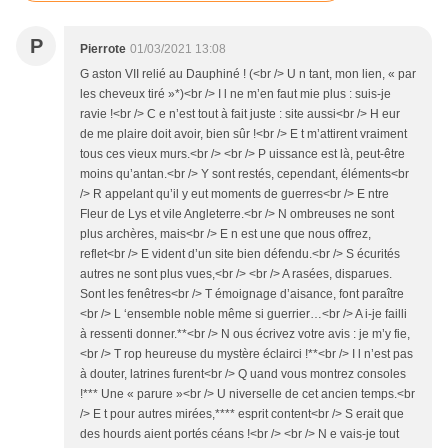
P
Pierrote
01/03/2021 13:08
G aston VII relié au Dauphiné ! (<br /> U n tant, mon lien, « par
les cheveux tiré »*)<br /> I l ne m’en faut mie plus : suis-je
ravie !<br /> C e n’est tout à fait juste : site aussi<br /> H eur
de me plaire doit avoir, bien sûr !<br /> E t m’attirent vraiment
tous ces vieux murs.<br /> <br /> P uissance est là, peut-être
moins qu’antan.<br /> Y sont restés, cependant, éléments<br
/> R appelant qu’il y eut moments de guerres<br /> E ntre
Fleur de Lys et vile Angleterre.<br /> N ombreuses ne sont
plus archères, mais<br /> E n est une que nous offrez,
reflet<br /> E vident d’un site bien défendu.<br /> S écurités
autres ne sont plus vues,<br /> <br /> A rasées, disparues.
Sont les fenêtres<br /> T émoignage d’aisance, font paraître
<br /> L ‘ensemble noble même si guerrier…<br /> A i-je failli
à ressenti donner.**<br /> N ous écrivez votre avis : je m’y fie,
<br /> T rop heureuse du mystère éclairci !**<br /> I l n’est pas
à douter, latrines furent<br /> Q uand vous montrez consoles
!*** Une « parure »<br /> U niverselle de cet ancien temps.<br
/> E t pour autres mirées,**** esprit content<br /> S erait que
des hourds aient portés céans !<br /> <br /> N e vais-je tout