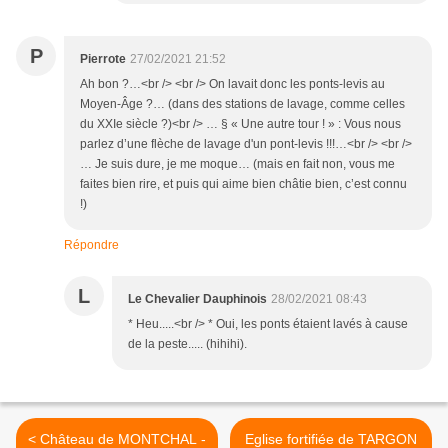
P
Pierrote
27/02/2021 21:52
Ah bon ?…<br /> <br /> On lavait donc les ponts-levis au
Moyen-Âge ?… (dans des stations de lavage, comme celles
du XXIe siècle ?)<br /> … § « Une autre tour ! » : Vous nous
parlez d’une flèche de lavage d'un pont-levis !!!…<br /> <br />
… Je suis dure, je me moque… (mais en fait non, vous me
faites bien rire, et puis qui aime bien châtie bien, c’est connu
!)
Répondre
L
Le Chevalier Dauphinois
28/02/2021 08:43
* Heu.....<br /> * Oui, les ponts étaient lavés à cause
de la peste..... (hihihi).
< Château de MONTCHAL -
Eglise fortifiée de TARGON