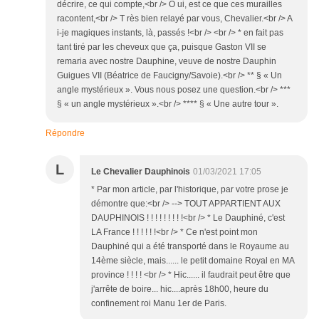
décrire, ce qui compte,<br /> O ui, est ce que ces murailles
racontent,<br /> T rès bien relayé par vous, Chevalier.<br /> A
i-je magiques instants, là, passés !<br /> <br /> * en fait pas
tant tiré par les cheveux que ça, puisque Gaston VII se
remaria avec nostre Dauphine, veuve de nostre Dauphin
Guigues VII (Béatrice de Faucigny/Savoie).<br /> ** § « Un
angle mystérieux ». Vous nous posez une question.<br /> ***
§ « un angle mystérieux ».<br /> **** § « Une autre tour ».
Répondre
L
Le Chevalier Dauphinois
01/03/2021 17:05
* Par mon article, par l'historique, par votre prose je
démontre que:<br /> --> TOUT APPARTIENT AUX
DAUPHINOIS ! ! ! ! ! ! ! ! !<br /> * Le Dauphiné, c'est
LA France ! ! ! ! ! !<br /> * Ce n'est point mon
Dauphiné qui a été transporté dans le Royaume au
14ème siècle, mais...... le petit domaine Royal en MA
province ! ! ! ! <br /> * Hic...... il faudrait peut être que
j'arrête de boire... hic....après 18h00, heure du
confinement roi Manu 1er de Paris.