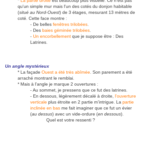
*
La partie droite
est beaucoup plus visuelle. Ce n'est pas
qu'un simple mur mais l'un des cotés du donjon habitable
(
situé au Nord-Ouest
) de 3 étages, mesurant 13 mètres de
coté. Cette face montre :
- De belles
fenêtres trilobées
.
- Des
baies géminée trilobées
.
-
Un encorbellement
que je suppose être : Des
Latrines.
Un angle mystérieux
* La façade
Ouest a été très abîmée
. Son parement a été
arraché montrant le remblai.
* Mais à l'angle je marque 2 ouvertures :
- Au sommet, je pressens que ce fut des latrines.
- En dessous, légèrement décalé à droite,
l'ouverture
verticale
plus étroite en 2 partie m'intrigue. La
partie
inclinée en bas
me fait imaginer que ce fut un évier
(
au dessus
) avec un vide-ordure (
en dessous
).
Quel est votre ressenti ?