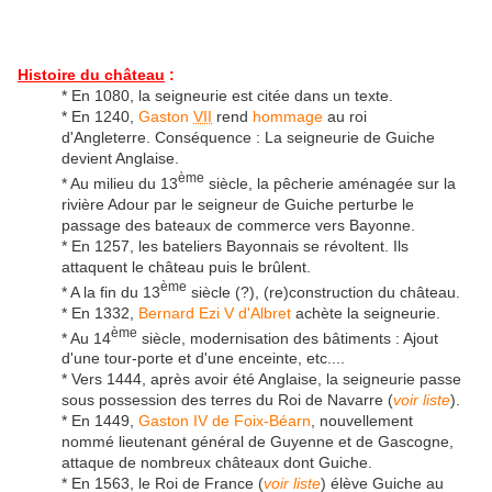
Histoire du château
:
* En 1080, la seigneurie est citée dans un texte.
* En 1240,
Gaston
VII
rend
hommage
au roi
d'Angleterre. Conséquence : La seigneurie de Guiche
devient Anglaise.
ème
* Au milieu du 13
siècle, la pêcherie aménagée sur la
rivière Adour par le seigneur de Guiche perturbe le
passage des bateaux de commerce vers Bayonne.
* En 1257, les bateliers Bayonnais se révoltent. Ils
attaquent le château puis le brûlent.
ème
* A la fin du 13
siècle (?), (re)construction du château.
* En 1332,
Bernard Ezi V d'Albret
achète la seigneurie.
ème
* Au 14
siècle, modernisation des bâtiments : Ajout
d'une tour-porte et d'une enceinte, etc....
* Vers 1444, après avoir été Anglaise, la seigneurie passe
sous possession des terres du Roi de Navarre (
voir liste
).
* En 1449,
Gaston IV de Foix-Béarn
, nouvellement
nommé lieutenant général de Guyenne et de Gascogne,
attaque de nombreux châteaux dont Guiche.
* En 1563, le Roi de France (
voir liste
) élève Guiche au