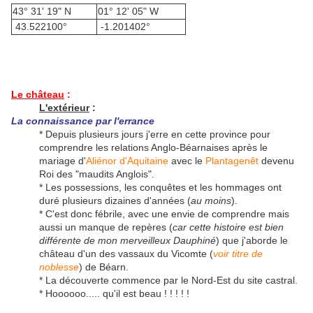
43° 31' 19" N
01° 12' 05" W
43.522100°
-1.201402°
Le château
:
L'extérieur
:
La connaissance par l'errance
* Depuis plusieurs jours j'erre en cette province pour
comprendre les relations Anglo-Béarnaises après le
mariage d'
Aliénor d'Aquitaine
avec le
Plantagenêt
devenu
Roi des "maudits Anglois".
* Les possessions, les conquêtes et les hommages ont
duré plusieurs dizaines d'années (
au moins
).
* C'est donc fébrile, avec une envie de comprendre mais
aussi un manque de repères (
car cette histoire est bien
différente de mon merveilleux Dauphiné
) que j'aborde le
château d'un des vassaux du Vicomte (
voir titre de
noblesse
) de Béarn.
* La découverte commence par le Nord-Est du site castral.
* Hoooooo..... qu'il est beau ! ! ! ! !