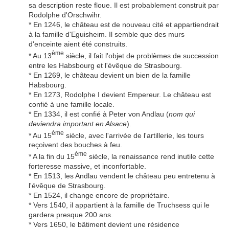
sa description reste floue. Il est probablement construit par
Rodolphe d'Orschwihr.
* En 1246, le château est de nouveau cité et appartiendrait
à la famille d'Eguisheim. Il semble que des murs
d'enceinte aient été construits.
ème
* Au 13
siècle, il fait l'objet de problèmes de succession
entre les Habsbourg et l'évêque de Strasbourg.
* En 1269, le château devient un bien de la famille
Habsbourg.
* En 1273, Rodolphe I devient Empereur. Le château est
confié à une famille locale.
* En 1334, il est confié à Peter von Andlau (
nom qui
deviendra important en Alsace
).
ème
* Au 15
siècle, avec l'arrivée de l'artillerie, les tours
reçoivent des bouches à feu.
ème
* A la fin du 15
siècle, la renaissance rend inutile cette
forteresse massive, et inconfortable.
* En 1513, les Andlau vendent le château peu entretenu à
l'évêque de Strasbourg.
* En 1524, il change encore de propriétaire.
* Vers 1540, il appartient à la famille de Truchsess qui le
gardera presque 200 ans.
* Vers 1650, le bâtiment devient une résidence