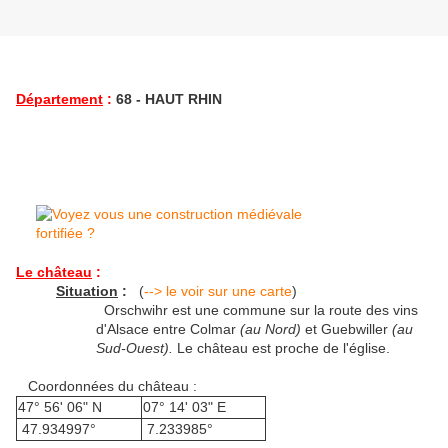
Département
:
68 - HAUT RHIN
Le château
:
Situation
:
(
--> le voir sur une carte
)
Orschwihr est une commune sur la route des vins
d'Alsace entre Colmar
(au Nord)
et Guebwiller
(au
Sud-Ouest).
Le château est proche de l'église.
Coordonnées du château :
47° 56' 06" N
07° 14' 03" E
47.934997°
7.233985°