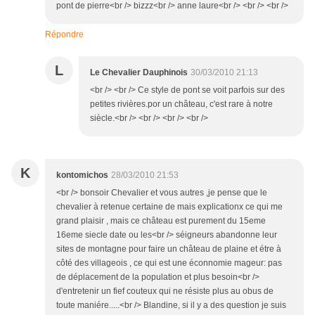
pont de pierre<br /> bizzz<br /> anne laure<br /> <br /> <br />
Répondre
L
Le Chevalier Dauphinois
30/03/2010 21:13
<br /> <br /> Ce style de pont se voit parfois sur des
petites rivières.por un château, c'est rare à notre
siècle.<br /> <br /> <br /> <br />
K
kontomichos
28/03/2010 21:53
<br /> bonsoir Chevalier et vous autres ,je pense que le
chevalier à retenue certaine de mais explicationx ce qui me
grand plaisir , mais ce château est purement du 15eme
16eme siecle date ou les<br /> séigneurs abandonne leur
sites de montagne pour faire un château de plaine et étre à
côté des villageois , ce qui est une éconnomie mageur: pas
de déplacement de la population et plus besoin<br />
d'entretenir un fief couteux qui ne résiste plus au obus de
toute maniére.....<br /> Blandine, si il y a des question je suis