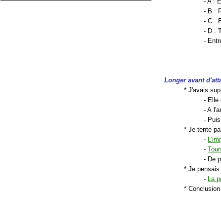
- A : 
- B : 
- C : 
- D : 
- Ent
Longer avant d'att
* J'avais sup
- Ell
- A l'
- Pui
* Je tente pa
-
L'im
-
Tour
- De 
* Je pensais 
-
La p
* Conclusion 