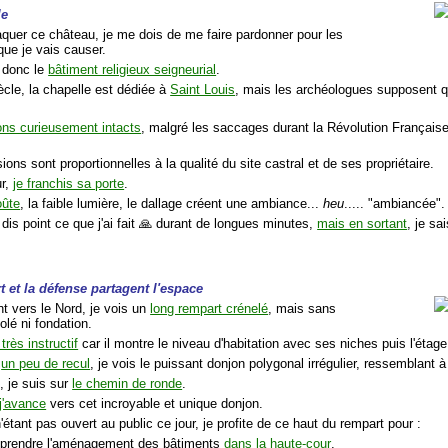
le
taquer ce château, je me dois de me faire pardonner pour les
 que je vais causer.
 donc le
bâtiment religieux seigneurial
.
ècle, la chapelle est dédiée à
Saint Louis
, mais les archéologues supposent qu'
ons curieusement intacts
, malgré les saccages durant la Révolution Française
ons sont proportionnelles à la qualité du site castral et de ses propriétaire.
ur,
je franchis sa porte
.
oûte
, la faible lumière, le dallage créent une ambiance...
heu
..... "ambiancée".
dis point ce que j'ai fait 🙏 durant de longues minutes,
mais en sortant
, je sa
t
et la défense partagent l'espace
nt vers le Nord, je vois un
long rempart crénelé
, mais sans
olé ni fondation.
très instructif
car il montre le niveau d'habitation avec ses niches puis l'étag
t
un peu de recul
, je vois le puissant donjon polygonal irrégulier, ressemblant à
, je suis sur
le chemin de ronde
.
j'avance
vers cet incroyable et unique donjon.
'étant pas ouvert au public ce jour, je profite de ce haut du rempart pour :
prendre l'aménagement des bâtiments
dans la haute-cour
.