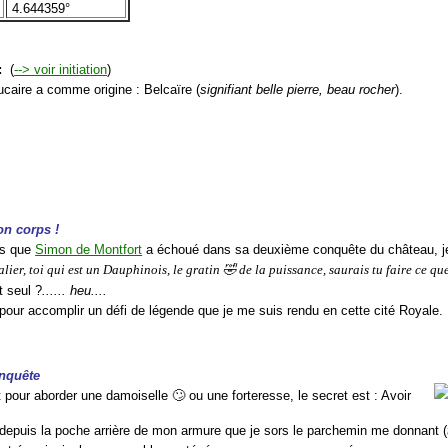
4.644359°
:
(
--> voir initiation
)
ucaire a comme origine : Belcaïre (
signifiant belle pierre, beau rocher
).
n corps !
is que
Simon de Montfort
a échoué dans sa deuxième conquête du château, je
lier, toi qui est un Dauphinois, le gratin 🤣 de la puissance, saurais tu faire ce q
t seul ?
...... heu....
 pour accomplir un défi de légende que je me suis rendu en cette cité Royale.
onquête
 pour aborder une damoiselle 🙄 ou une forteresse, le secret est : Avoir
 depuis la poche arrière de mon armure que je sors le parchemin me donnant (