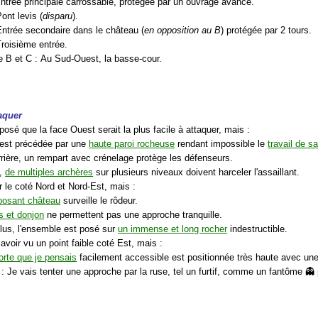
Entrée principale carrossable, protégée par un ouvrage avancé.
Pont levis (
disparu
).
Entrée secondaire dans le château (
en opposition au B
) protégée par 2 tours.
Troisième entrée.
re B et C : Au Sud-Ouest, la basse-cour.
aquer
posé que la face Ouest serait la plus facile à attaquer, mais :
e est précédée par une
haute paroi rocheuse
rendant impossible le
travail de s
arrière, un rempart avec crénelage protège les défenseurs.
s,
de multiples archères
sur plusieurs niveaux doivent harceler l'assaillant.
r le coté Nord et Nord-Est, mais :
posant château
surveille le rôdeur.
s et donjon
ne permettent pas une approche tranquille.
plus, l'ensemble est posé sur
un immense et long rocher
indestructible.
avoir vu un point faible coté Est, mais :
orte que je pensais
facilement accessible est positionnée très haute avec une
: Je vais tenter une approche par la ruse, tel un furtif, comme un fantôme 👻