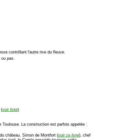
sse contrôlant l'autre rive du fleuve.
. ou pas.
 (
voir liste
).
e Toulouse. La construction est parfois appelée :
du château. Simon de Montfort (
voir ce livre
), chef
 plus tard, le Comte possède toujours cette