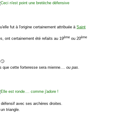
elle fut à l'origine certainement attribuée à
Saint
ème
ème
s, ont certainement été refaits au 19
ou 20
 🙄
is que cette forteresse sera mienne....
ou pas
.
e défensif avec ses archères droites.
 un triangle.