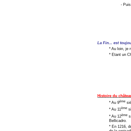
- Pui
La Fin... est touj
* Au loin, j
* Etant un C
Histoire du châtea
ème
* Au 9
siè
ème
* Au 11
si
ème
* Au 12
si
Bellicadro.
* En 1216, du
de la croisa