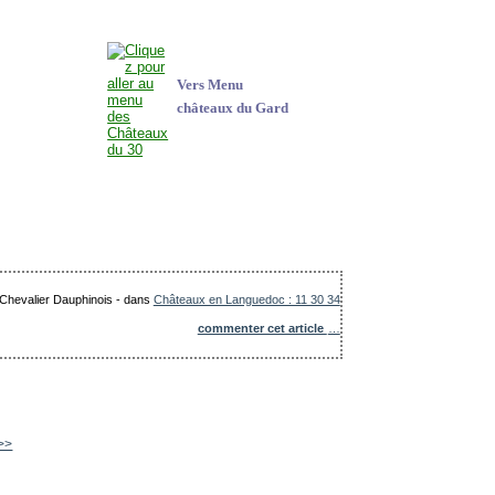
Vers Menu
châteaux du Gard
 Chevalier Dauphinois
-
dans
Châteaux en Languedoc : 11 30 34
commenter cet article
…
>>