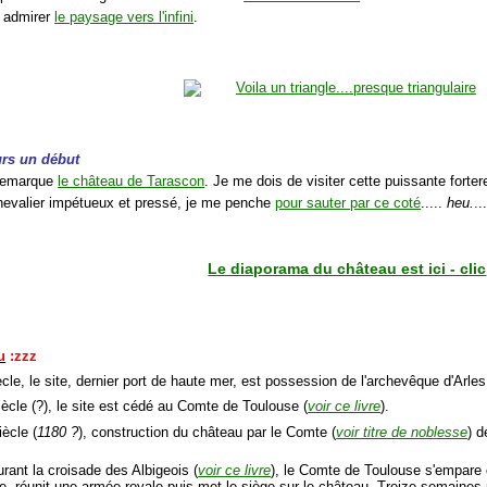
s admirer
le paysage vers l'infini
.
ours un début
e remarque
le château de Tarascon
. Je me dois de visiter cette puissante fortere
hevalier impétueux et pressé, je me penche
pour sauter par ce coté
.....
heu.
..
Le diaporama du château est ici - clic
u
:zzz
cle, le site, dernier port de haute mer, est possession de l'archevêque d'Arles
ècle (?), le site est cédé au Comte de Toulouse (
voir ce livre
).
ècle (
1180 ?
), construction du château par le Comte (
voir titre de noblesse
) d
rant la croisade des Albigeois (
voir ce livre
), le Comte de Toulouse s'empare 
de, réunit une armée royale puis met le siège sur le château. Treize semaines