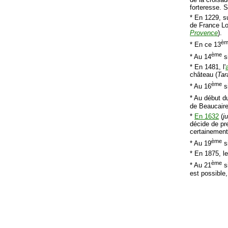
forteresse. 
* En 1229, s
de France Lo
Provence
).
è
* En ce 13
ème
* Au 14
s
* En 1481, l'
château (
Tar
ème
* Au 16
s
* Au début d
de Beaucaire
*
En 1632
(
ju
décide de pr
certainement
ème
* Au 19
si
* En 1875, l
ème
* Au 21
si
est possible,