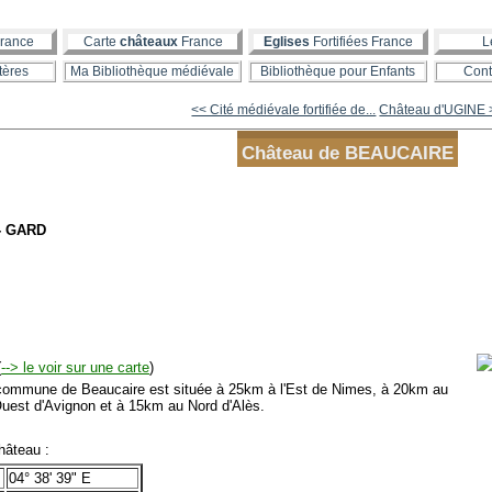
rance
Carte
châteaux
France
Eglises
Fortifiées France
L
tères
Ma Bibliothèque médiévale
Bibliothèque pour Enfants
Cont
<< Cité médiévale fortifiée de...
Château d'UGINE 
Château de BEAUCAIRE
 - GARD
(
--> le voir sur une carte
)
mmune de Beaucaire est située à 25km à l'Est de Nimes, à 20km au
uest d'Avignon et à 15km au Nord d'Alès.
âteau :
04° 38' 39" E