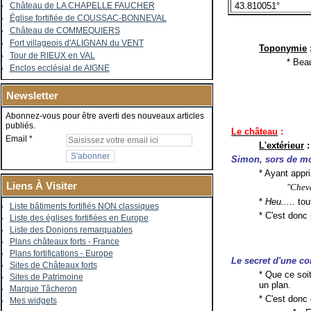
43.810051°
Château de LA CHAPELLE FAUCHER
Église fortifiée de COUSSAC-BONNEVAL
Château de COMMEQUIERS
Fort villageois d'ALIGNAN du VENT
Toponymie
Tour de RIEUX en VAL
* Bea
Enclos ecclésial de AIGNE
Newsletter
Abonnez-vous pour être averti des nouveaux articles
publiés.
Le château
:
Email
L'extérieur
:
Simon, sors de mo
* Ayant appr
Liens À Visiter
"Cheva
*
Heu.....
tou
Liste bâtiments fortifiés NON classiques
* C'est donc
Liste des églises fortifiées en Europe
Liste des Donjons remarquables
Plans châteaux forts - France
Plans fortifications - Europe
Le secret d'une c
Sites de Châteaux forts
* Que ce soit
Sites de Patrimoine
un plan.
Marque Tâcheron
* C'est donc
Mes widgets