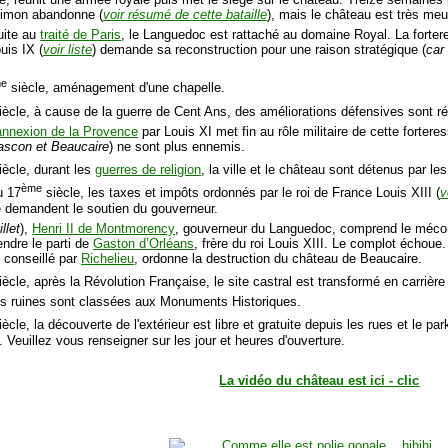
Simon abandonne (
voir résumé de cette bataille
), mais le château est très meur
uite au
traité de Paris
, le Languedoc est rattaché au domaine Royal. La forter
uis IX (
voir liste
) demande sa reconstruction pour une raison stratégique (
car
me
siècle, aménagement d'une chapelle.
iècle, à cause de la guerre de Cent Ans, des améliorations défensives sont r
annexion de la Provence
par Louis XI met fin au rôle militaire de cette forte
ascon et Beaucaire
) ne sont plus ennemis.
iècle, durant les
guerres de religion
, la ville et le château sont détenus par le
ème
u 17
siècle, les taxes et impôts ordonnés par le roi de France Louis XIII (
v
 demandent le soutien du gouverneur.
illet
),
Henri II de Montmorency
, gouverneur du Languedoc, comprend le méco
endre le parti de
Gaston d’Orléans
, frère du roi Louis XIII. Le complot échou
 conseillé par
Richelieu
, ordonne la destruction du château de Beaucaire.
ècle, après la Révolution Française, le site castral est transformé en carrière
es ruines sont classées aux Monuments Historiques.
ècle, la découverte de l'extérieur est libre et gratuite depuis les rues et le park
. Veuillez vous renseigner sur les jour et heures d'ouverture.
La vidéo du château est ici - clic