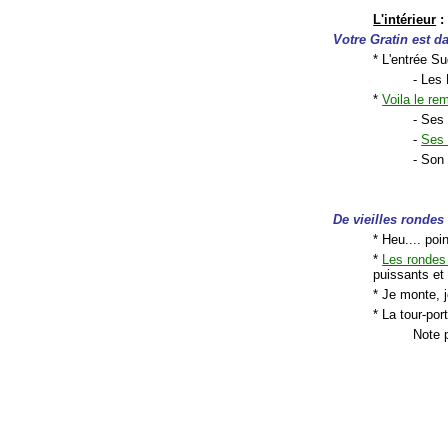
L'intérieur
:
Votre Gratin est da
* L'entrée S
- Les 
*
Voila le r
- Se
-
Ses 
- So
De vieilles rondes
* Heu.... poi
*
Les rondes
puissants et
* Je monte, 
* La tour-por
Note 