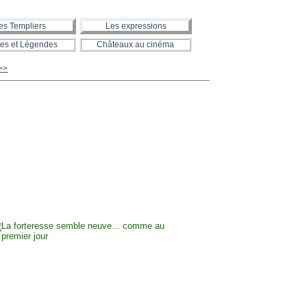
es Templiers
Les expressions
es et Légendes
Châteaux au cinéma
>>