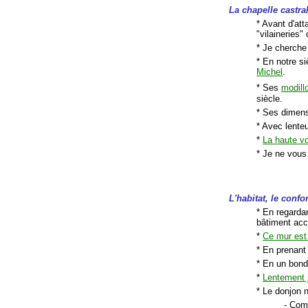
La chapelle castra
* Avant d'at
"vilaineries"
* Je cherche
* En notre si
Michel
.
* Ses
modill
siècle.
* Ses dimensi
* Avec lente
*
La haute v
* Je ne vous 
L'habitat, le
confor
* En regarda
bâtiment acc
*
Ce mur est 
* En prenan
* En un bond
*
Lentement 
* Le donjon n
- Com