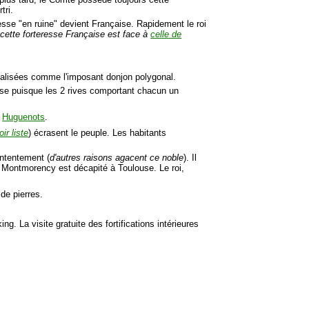
tri.
esse "en ruine" devient Française. Rapidement le roi
 cette forteresse Française est face à
celle de
éalisées comme l'imposant donjon polygonal.
resse puisque les 2 rives comportant chacun un
s
Huguenots
.
oir liste
) écrasent le peuple. Les habitants
ntentement (
d'autres raisons agacent ce noble
). Il
e. Montmorency est décapité à Toulouse. Le roi,
 de pierres.
ing. La visite gratuite des fortifications intérieures