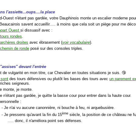
ns l'assiette...oups....la place
ud-Ouest n'étant pas gardée, votre Dauphinois monte un escalier moderne pour 
Beaucairois savent accueillir..... à moins que cela soit un piège pour me déco
empart Ouest
si dissuasif avec :
s
tours rondes
.
archères droites
avec ébrasement (
voir vocabulaire
).
n
chemin de ronde
posé sur des consoles triples.
 "assises" devant l'entrée
nt de vulgarité en mon titre, car Chevalier en toutes situations je suis. 🤥
 sont
des tours défensives ou plutôt les bases des tours avec
un parement ex
 riches seigneurs.
je monte, je monte.
te n'étant pas gardée, je quitte la basse cour pour entrer dans la haute cour.
personnelle :
- Je n'ai vu aucune canonnière, ni bouche à feu, ni arquebusière.
ème
- Je pressens qu'avant la fin du 15
siècle, la position de ce château ne fu
..... donc, il n'améliora point ses défenses.