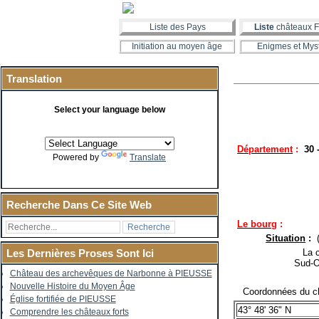
Liste des Pays
Liste
châteaux F
Initiation au moyen âge
Enigmes et Mys
Translation
Select your language below
Département
:
30
Powered by
Translate
Recherche Dans Ce Site Web
Le bourg
:
Situation
:
La co
Les Dernières Proses Sont Ici
Sud-O
Château des archevêques de Narbonne à PIEUSSE
Nouvelle Histoire du Moyen Âge
Coordonnées du ch
Église fortifiée de PIEUSSE
43° 48' 36" N
Comprendre les châteaux forts