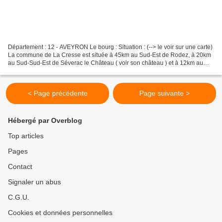
Département : 12 - AVEYRON Le bourg : Situation : (--> le voir sur une carte)
La commune de La Cresse est située à 45km au Sud-Est de Rodez, à 20km
au Sud-Sud-Est de Séverac le Château ( voir son château ) et à 12km au
Nord-Est de Millau ( voir son beffroi...
< Page précédente
Page suivante >
Hébergé par Overblog
Top articles
Pages
Contact
Signaler un abus
C.G.U.
Cookies et données personnelles