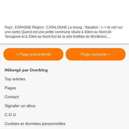
Pays : ESPAGNE Région : CATALOGNE Le bourg : Situation : (--> le voir sur
une carte) Querol est une petite commune située à 40km au Nord de
Tarragone et à 20km au Nord-Est de la ville fortifiée de Montblanc.
Coordonnées du château : 41° 25' 25"N 01° 23'...
< Page précédente
Page suivante >
Hébergé par Overblog
Top articles
Pages
Contact
Signaler un abus
C.G.U.
Cookies et données personnelles