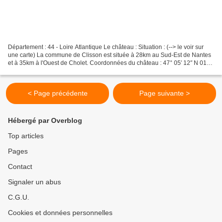
Département : 44 - Loire Atlantique Le château : Situation : (--> le voir sur
une carte) La commune de Clisson est située à 28km au Sud-Est de Nantes
et à 35km à l'Ouest de Cholet. Coordonnées du château : 47° 05′ 12″ N 01°
16′ 51″ W 47.086667° -1.280833°...
< Page précédente
Page suivante >
Hébergé par Overblog
Top articles
Pages
Contact
Signaler un abus
C.G.U.
Cookies et données personnelles