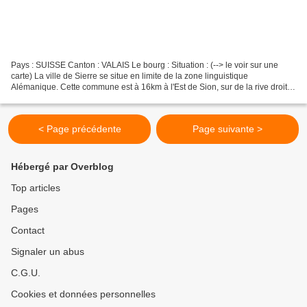
Pays : SUISSE Canton : VALAIS Le bourg : Situation : (--> le voir sur une
carte) La ville de Sierre se situe en limite de la zone linguistique
Alémanique. Cette commune est à 16km à l'Est de Sion, sur de la rive droite
du fleuve Rotten (c'est le nom que...
< Page précédente
Page suivante >
Hébergé par Overblog
Top articles
Pages
Contact
Signaler un abus
C.G.U.
Cookies et données personnelles