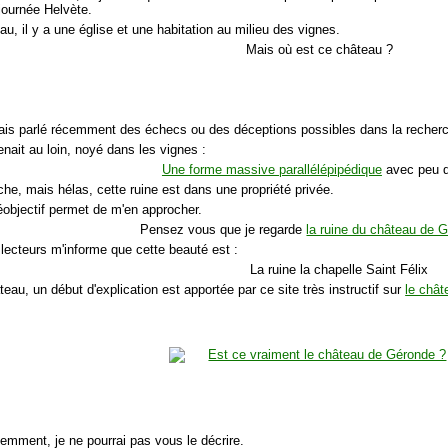
journée Helvète.
eau, il y a une église et une habitation au milieu des vignes.
Mais où est ce château ?
ais parlé récemment des échecs ou des déceptions possibles dans la recherch
enait au loin, noyé dans les vignes :
Une forme massive parallélépipédique
avec peu d
che, mais hélas, cette ruine est dans une propriété privée.
léobjectif permet de m'en approcher.
Pensez vous que je regarde
la ruine du château de 
lecteurs m'informe que cette beauté est :
La ruine la chapelle Saint Félix
teau, un début d'explication est apportée par ce site très instructif sur
le châ
demment, je ne pourrai pas vous le décrire.