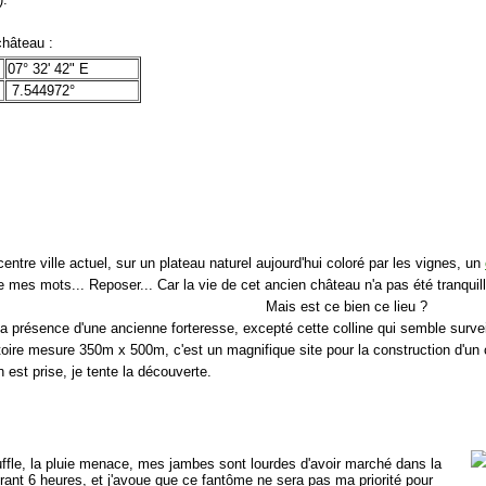
hâteau :
07° 32' 42" E
7.544972°
entre ville actuel, sur un plateau naturel aujourd'hui coloré par les vignes, un
e mes mots... Reposer... Car la vie de cet ancien château n'a pas été tranquill
Mais est ce bien ce lieu ?
 la présence d'une ancienne forteresse, excepté cette colline qui semble surveil
oire mesure 350m x 500m, c'est un magnifique site pour la construction d'un c
 est prise, je tente la découverte.
uffle, la pluie menace, mes jambes sont lourdes d'avoir marché dans la
ant 6 heures, et j'avoue que ce fantôme ne sera pas ma priorité pour