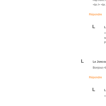
http://doc
<br /> <br
Répondre
L
L
<
s
P
L
Le Jonco
Bonjour,<b
Répondre
L
L
<