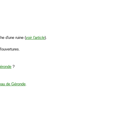
e d'une ruine (
voir l'article
).
'ouvertures.
Géronde
?
teau de Géronde
.