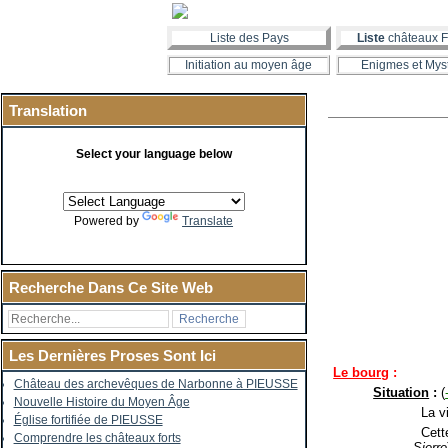
Liste des Pays
Liste
châteaux F
Initiation au moyen âge
Enigmes et Mys
Translation
Select your language below
Powered by
Translate
Recherche Dans Ce Site Web
Les Dernières Proses Sont Ici
Le bourg
:
Château des archevêques de Narbonne à PIEUSSE
Situation
:
(
Nouvelle Histoire du Moyen Âge
La vil
Église fortifiée de PIEUSSE
Cette
Comprendre les châteaux forts
Sierre