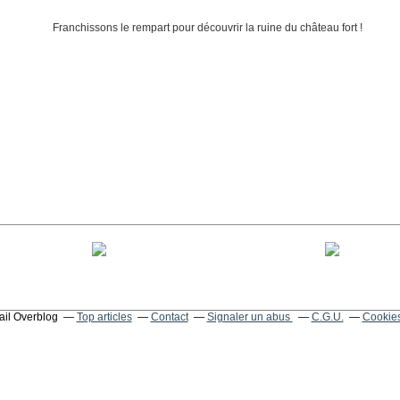
tail Overblog
Top articles
Contact
Signaler un abus
C.G.U.
Cookies