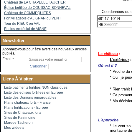
Château de LA CHAPELLE FAUCHER
Église fortifiée de COUSSAC-BONNEVAL
Coordonnées du c
Château de COMMEQUIERS
Fort villageois d'ALIGNAN du VENT
46° 17' 10" N
Tour de RIEUX en VAL
46.286222°
Enclos ecclésial de AIGNE
Newsletter
Abonnez-vous pour être averti des nouveaux articles
publiés.
Le château
:
Email
L'extérieur
:
Où est il ?
* Proche du c
* Oui, je pès
Liens À Visiter
Liste bâtiments fortifiés NON classiques
* Rien trahit
Liste des églises fortifiées en Europe
* Ce promont
Liste des Donjons remarquables
* Ma décision
Plans châteaux forts - France
Plans fortifications - Europe
Sites de Châteaux forts
Sites de Patrimoine
L'approche
Marque Tâcheron
* Le vent so
Mes widgets
montagne dur