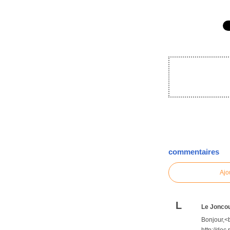
commentaires
Ajo
L
Le Jonco
Bonjour,<b