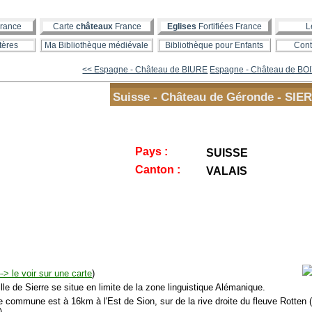
rance
Carte
châteaux
France
Eglises
Fortifiées France
L
tères
Ma Bibliothèque médiévale
Bibliothèque pour Enfants
Cont
<< Espagne - Château de BIURE
Espagne - Château de B
Suisse - Château de Géronde - SIE
Pays :
SUISSE
Canton :
VALAIS
--> le voir sur une carte
)
le de Sierre se situe en limite de la zone linguistique Alémanique.
 commune est à 16km à l'Est de Sion, sur de la rive droite du fleuve Rotten 
).