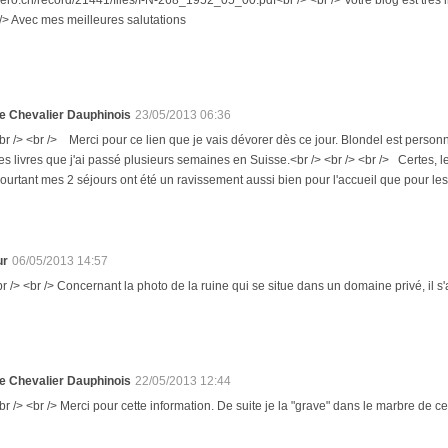
.rero.ch/record/21441/files/I-N-268_1952_05_00.pdf<br /> <br /> Votre blog est très i
 /> Avec mes meilleures salutations
e Chevalier Dauphinois
23/05/2013 06:36
br /> <br /> Merci pour ce lien que je vais dévorer dès ce jour. Blondel est person
es livres que j'ai passé plusieurs semaines en Suisse.<br /> <br /> <br /> Certes, le 
ourtant mes 2 séjours ont été un ravissement aussi bien pour l'accueil que pour les 
ur
06/05/2013 14:57
r /> <br /> Concernant la photo de la ruine qui se situe dans un domaine privé, il s'a
e Chevalier Dauphinois
22/05/2013 12:44
br /> <br /> Merci pour cette information. De suite je la "grave" dans le marbre de cet 