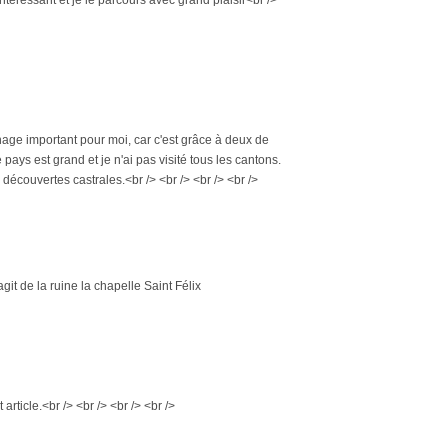
ntéressant et je le parcours avec grand plaisir<br />
nage important pour moi, car c'est grâce à deux de
pays est grand et je n'ai pas visité tous les cantons.
découvertes castrales.<br /> <br /> <br /> <br />
git de la ruine la chapelle Saint Félix
article.<br /> <br /> <br /> <br />