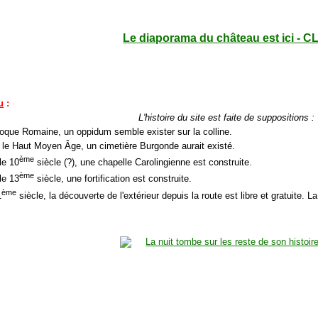
Le diaporama du château est ici - C
u
:
L'histoire du site est faite de suppositions :
époque Romaine, un oppidum semble exister sur la colline.
 le Haut Moyen Âge, un cimetière Burgonde aurait existé.
ème
le 10
siècle (?), une chapelle Carolingienne est construite.
ème
le 13
siècle, une fortification est construite.
ème
1
siècle, la découverte de l'extérieur depuis la route est libre et gratuite. La