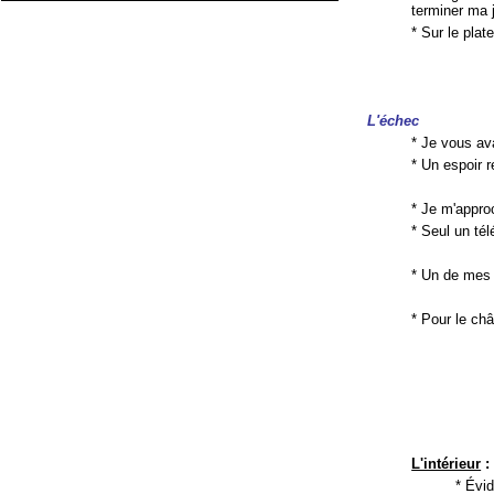
terminer ma 
* Sur le plat
L'échec
* Je vous av
* Un espoir r
* Je m'appro
* Seul un té
* Un de mes 
* Pour le châ
L'intérieur
:
* Évi