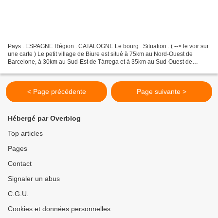
Pays : ESPAGNE Région : CATALOGNE Le bourg : Situation : ( --> le voir sur
une carte ) Le petit village de Biure est situé à 75km au Nord-Ouest de
Barcelone, à 30km au Sud-Est de Tàrrega et à 35km au Sud-Ouest de
Igualada. Coordonnées du château : 41°...
< Page précédente
Page suivante >
Hébergé par Overblog
Top articles
Pages
Contact
Signaler un abus
C.G.U.
Cookies et données personnelles