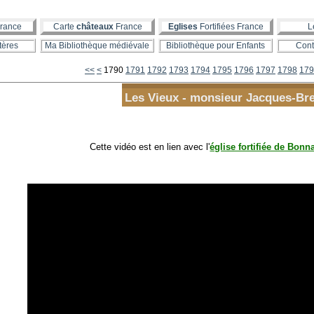
rance
Carte
châteaux
France
Eglises
Fortifiées France
L
tères
Ma Bibliothèque médiévale
Bibliothèque pour Enfants
Cont
1700
1710
1720
1730
1740
1750
1760
1770
1780
<<
<
1790
1791
1792
1793
1794
1795
1796
1797
1798
179
Les Vieux - monsieur Jacques-Bre
Cette vidéo est en lien avec l'
église fortifiée de Bonn