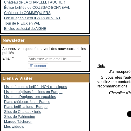
Château de LA CHAPELLE FAUCHER
Église fortifiée de COUSSAC-BONNEVAL
Château de COMMEQUIERS
Fort villageois d'ALIGNAN du VENT
Tour de RIEUX en VAL
Enclos ecclésial de AIGNE
Newsletter
Abonnez-vous pour être averti des nouveaux articles
publiés.
Email
Nota
:
J'ai récupéré
Si vous êtes l'auteu
Liens À Visiter
veuillez me contacte
recommandations.
Liste bâtiments fortifiés NON classiques
Liste des églises fortifiées en Europe
Chevalier d'
Liste des Donjons remarquables
Plans châteaux forts - France
Plans fortifications - Europe
Sites de Châteaux forts
Sites de Patrimoine
Marque Tâcheron
Mes widgets