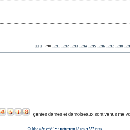
1700
1710
1720
1730
1740
1750
1760
1770
1780
<<
<
1790
1791
1792
1793
1794
1795
1796
1797
1798
179
gentes dames et damoiseaux sont venus me voir
Ce blog a été créé il y a maintenant 18 ans et
557 jours.