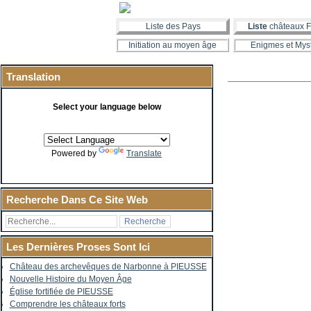
Liste des Pays
Liste
châteaux F
Initiation au moyen âge
Enigmes et Mys
Translation
Select your language below
Powered by
Translate
Recherche Dans Ce Site Web
Les Dernières Proses Sont Ici
Château des archevêques de Narbonne à PIEUSSE
Nouvelle Histoire du Moyen Âge
Église fortifiée de PIEUSSE
Comprendre les châteaux forts