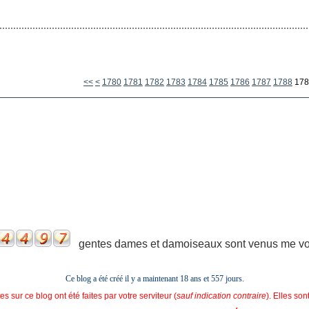
1700
1710
1720
1730
1740
1750
1760
1770
<<
<
1780
1781
1782
1783
1784
1785
1786
1787
1788
178
gentes dames et damoiseaux sont venus me voir
Ce blog a été créé il y a maintenant 18 ans et
557 jours.
s sur ce blog ont été faites par votre serviteur (
sauf indication contraire
). Elles so