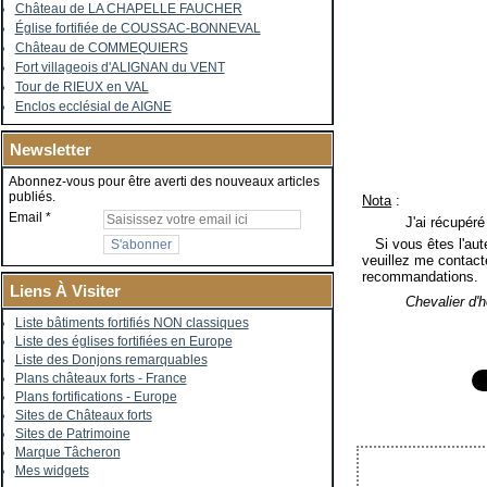
Château de LA CHAPELLE FAUCHER
Église fortifiée de COUSSAC-BONNEVAL
Château de COMMEQUIERS
Fort villageois d'ALIGNAN du VENT
Tour de RIEUX en VAL
Enclos ecclésial de AIGNE
Newsletter
Abonnez-vous pour être averti des nouveaux articles
publiés.
Nota
:
Email
J'ai récupéré
Si vous êtes l'auteu
veuillez me contacte
recommandations.
Liens À Visiter
Chevalier d'
Liste bâtiments fortifiés NON classiques
Liste des églises fortifiées en Europe
Liste des Donjons remarquables
Plans châteaux forts - France
Plans fortifications - Europe
Sites de Châteaux forts
Sites de Patrimoine
Marque Tâcheron
Mes widgets