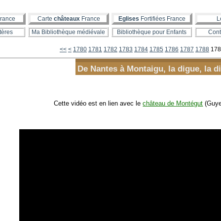
rance
Carte
châteaux
France
Eglises
Fortifiées France
L
tères
Ma Bibliothèque médiévale
Bibliothèque pour Enfants
Cont
1700
1710
1720
1730
1740
1750
1760
1770
<<
<
1780
1781
1782
1783
1784
1785
1786
1787
1788
178
De Nantes à Montaigu, la digue, la d
Cette vidéo est en lien avec le
château de Montégut
(Guye