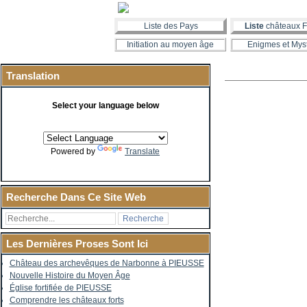
Liste des Pays
Liste
châteaux F
Initiation au moyen âge
Enigmes et Mys
Translation
Select your language below
Powered by
Translate
Recherche Dans Ce Site Web
Les Dernières Proses Sont Ici
Château des archevêques de Narbonne à PIEUSSE
Nouvelle Histoire du Moyen Âge
Église fortifiée de PIEUSSE
Comprendre les châteaux forts