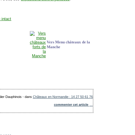
Vers Menu châteaux de la
Manche
lier Dauphinois
-
dans
Châteaux en Normandie : 14 27 50 61 76
commenter cet article
…