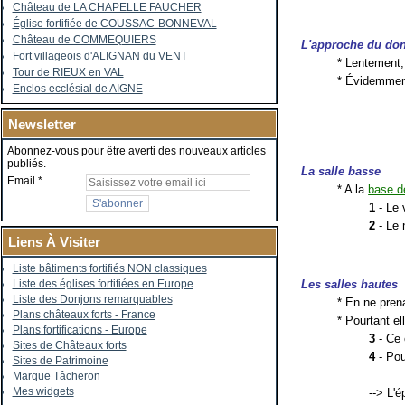
Château de LA CHAPELLE FAUCHER
Église fortifiée de COUSSAC-BONNEVAL
Château de COMMEQUIERS
L'approche du do
Fort villageois d'ALIGNAN du VENT
* Lentement
Tour de RIEUX en VAL
* Évidemment
Enclos ecclésial de AIGNE
Newsletter
Abonnez-vous pour être averti des nouveaux articles
publiés.
La salle basse
Email
* A la
base de
1
- Le 
2
- Le 
Liens À Visiter
Liste bâtiments fortifiés NON classiques
Les salles hautes
Liste des églises fortifiées en Europe
Liste des Donjons remarquables
* En ne pren
Plans châteaux forts - France
* Pourtant e
Plans fortifications - Europe
3
- Ce 
Sites de Châteaux forts
4
- Pou
Sites de Patrimoine
Marque Tâcheron
Mes widgets
--> L'