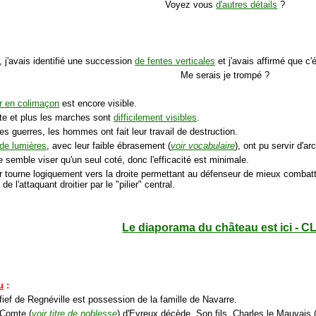
Voyez vous
d'autres détails
?
ur, j'avais identifié une succession
de fentes verticales
et j'avais affirmé que c'é
Me serais je trompé ?
er en colimaçon
est encore visible.
nte et plus les marches sont
difficilement visibles
.
es guerres, les hommes ont fait leur travail de destruction.
 de lumières
, avec leur faible ébrasement (
voir vocabulaire
), ont pu servir d'ar
e semble viser qu'un seul coté, donc l'efficacité est minimale.
er tourne logiquement vers la droite permettant au défenseur de mieux combatt
 l'attaquant droitier par le "pilier" central.
Le diaporama du château est ici - C
u
:
fief de Regnéville est possession de la famille de Navarre.
 Comte (
voir titre de noblesse
) d'Evreux décède. Son fils, Charles le Mauvais 