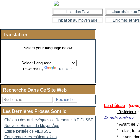
Liste des Pays
Liste
châteaux F
Initiation au moyen âge
Enigmes et Mys
Translation
Select your language below
Powered by
Translate
Recherche Dans Ce Site Web
Le château
:
(suite
Les Dernières Proses Sont Ici
L'intérieur
:
Je suis curieux
Château des archevêques de Narbonne à PIEUSSE
* Avant de vi
Nouvelle Histoire du Moyen Âge
* Hélas, le t
Église fortifiée de PIEUSSE
* Je vais do
Comprendre les châteaux forts