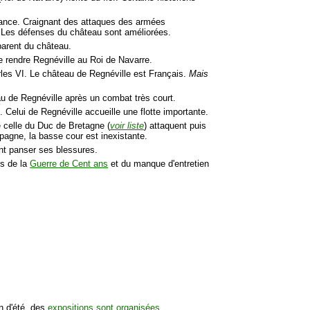
rance. Craignant des attaques des armées
. Les défenses du château sont améliorées.
arent du château.
e rendre Regnéville au Roi de Navarre.
rles VI. Le château de Regnéville est Français.
Mais
au de Regnéville après un combat très court.
. Celui de Regnéville accueille une flotte importante.
 celle du Duc de Bretagne (
voir liste
) attaquent puis
pagne, la basse cour est inexistante.
nt panser ses blessures.
es de la
Guerre de Cent ans
et du manque d'entretien
on d'été, des
expositions sont organisées
.