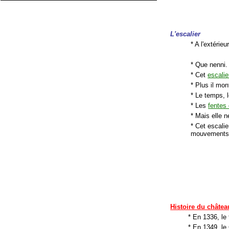
L'escalier
* A l'extérie
* Que nenni.
* Cet
escali
* Plus il mo
* Le temps, l
* Les
fentes
* Mais elle n
* Cet escali
mouvements de
Histoire du châtea
* En 1336, le 
* En 1349, le