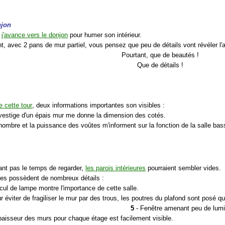
njon
,
j'avance vers le donjon
pour humer son intérieur.
, avec 2 pans de mur partiel, vous pensez que peu de détails vont révéler l'ar
Pourtant, que de beautés !
Que de détails !
 cette tour
, deux informations importantes son visibles :
vestige d'un épais mur me donne la dimension des cotés.
nombre et la puissance des voûtes m'informent sur la fonction de la salle bass
ant pas le temps de regarder,
les parois intérieures
pourraient sembler vides.
lles possèdent de nombreux détails :
cul de lampe montre l'importance de cette salle.
r éviter de fragiliser le mur par des trous, les poutres du plafond sont posé 
5
- Fenêtre amenant peu de lumiè
épaisseur des murs pour chaque étage est facilement visible.