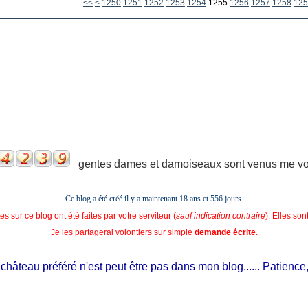
1200
1210
1220
1230
1240
<<
<
1250
1251
1252
1253
1254
1255
1256
1257
1258
125
gentes dames et damoiseaux sont venus me voir
Ce blog a été créé il y a maintenant 18 ans et
556 jours.
s sur ce blog ont été faites par votre serviteur (
sauf indication contraire
). Elles so
Je les partagerai volontiers sur simple
demande écrite
.
teau préféré n'est peut être pas dans mon blog...... Patience, il es