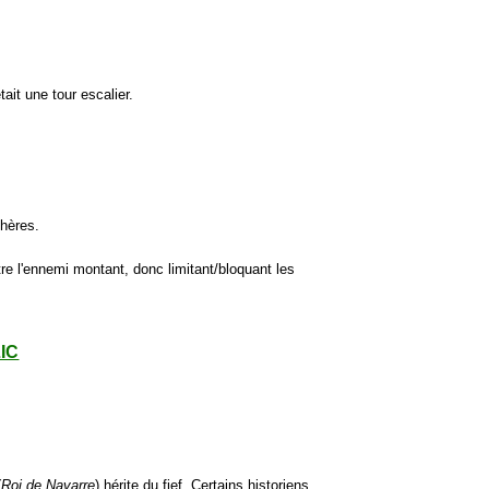
tait une tour escalier.
chères.
re l'ennemi montant, donc limitant/bloquant les
LIC
(
Roi de Navarre
) hérite du fief. Certains historiens