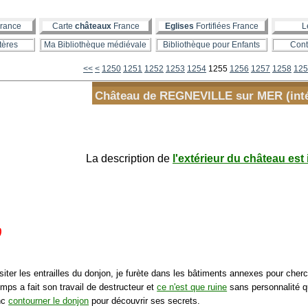
rance
Carte
châteaux
France
Eglises
Fortifiées France
L
tères
Ma Bibliothèque médiévale
Bibliothèque pour Enfants
Cont
1200
1210
1220
1230
1240
<<
<
1250
1251
1252
1253
1254
1255
1256
1257
1258
125
Château de REGNEVILLE sur MER (inté
La description de
l'extérieur du château est 
)
siter les entrailles du donjon, je furète dans les bâtiments annexes pour cher
emps a fait son travail de destructeur et
ce n'est que ruine
sans personnalité qu
nc
contourner le donjon
pour découvrir ses secrets.