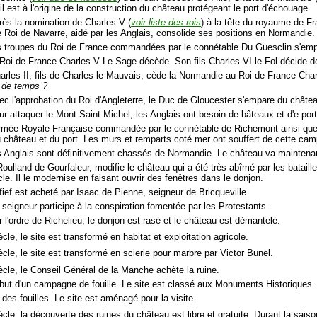
l est à l'origine de la construction du château protégeant le port d'échouage.
rès la nomination de Charles V (
voir liste des rois
) à la tête du royaume de F
e Roi de Navarre, aidé par les Anglais, consolide ses positions en Normandie
s troupes du Roi de France commandées par le connétable Du Guesclin s'emp
 Roi de France Charles V Le Sage décède. Son fils Charles VI le Fol décide d
arles II, fils de Charles le Mauvais, cède la Normandie au Roi de France Cha
 de temps ?
ec l'approbation du Roi d'Angleterre, le Duc de Gloucester s'empare du châte
r attaquer le Mont Saint Michel, les Anglais ont besoin de bâteaux et d'e port
armée Royale Française commandée par le connétable de Richemont ainsi que
 château et du port. Les murs et remparts coté mer ont souffert de cette cam
s Anglais sont définitivement chassés de Normandie. Le château va maintena
Roulland de Gourfaleur, modifie le château qui a été très abîmé par les bataill
le. Il le modernise en faisant ouvrir des fenêtres dans le donjon.
fief est acheté par Isaac de Pienne, seigneur de Bricqueville.
 seigneur participe à la conspiration fomentée par les Protestants.
 l'ordre de Richelieu, le donjon est rasé et le château est démantelé.
cle, le site est transformé en habitat et exploitation agricole.
ècle, le site est transformé en scierie pour marbre par Victor Bunel.
ècle, le Conseil Général de la Manche achète la ruine.
but d'un campagne de fouille. Le site est classé aux Monuments Historiques.
 des fouilles. Le site est aménagé pour la visite.
ècle, la découverte des ruines du château est libre et gratuite. Durant la sais