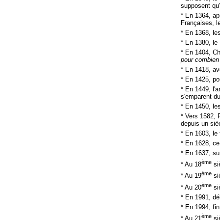
supposent qu'i
* En 1364, ap
Françaises, l
* En 1368, le
* En 1380, le
* En 1404, Ch
pour combien
* En 1418, av
* En 1425, pou
* En 1449, l'
s'emparent du
* En 1450, le
* Vers 1582, 
depuis un sièc
* En 1603, le 
* En 1628, ce
* En 1637, sur
ème
* Au 18
siè
ème
* Au 19
si
ème
* Au 20
si
* En 1991, dé
* En 1994, fin
ème
* Au 21
si