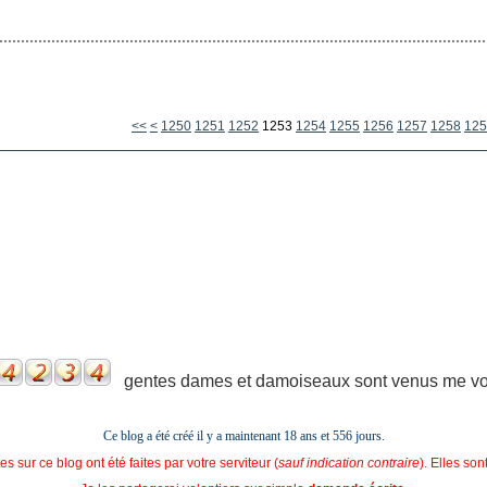
1200
1210
1220
1230
1240
<<
<
1250
1251
1252
1253
1254
1255
1256
1257
1258
125
gentes dames et damoiseaux sont venus me voir
Ce blog a été créé il y a maintenant 18 ans et
556 jours.
s sur ce blog ont été faites par votre serviteur (
sauf indication contraire
). Elles so