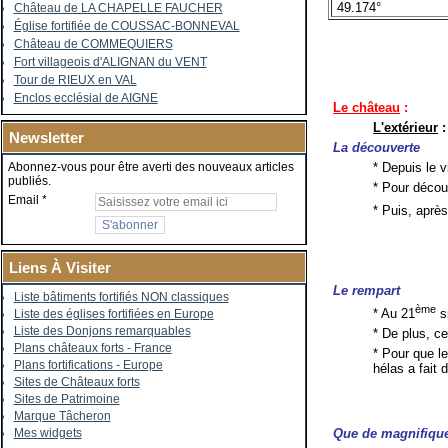
49.174°
Château de LA CHAPELLE FAUCHER
Église fortifiée de COUSSAC-BONNEVAL
Château de COMMEQUIERS
Fort villageois d'ALIGNAN du VENT
Tour de RIEUX en VAL
Enclos ecclésial de AIGNE
Le château
:
L'extérieur
:
Newsletter
La découverte
* Depuis le 
Abonnez-vous pour être averti des nouveaux articles
publiés.
* Pour découv
Email
* Puis, aprè
Liens À Visiter
Le rempart
Liste bâtiments fortifiés NON classiques
ème
* Au 21
s
Liste des églises fortifiées en Europe
Liste des Donjons remarquables
* De plus, 
Plans châteaux forts - France
* Pour que l
Plans fortifications - Europe
hélas a fait 
Sites de Châteaux forts
Sites de Patrimoine
Marque Tâcheron
Mes widgets
Que de magnifique