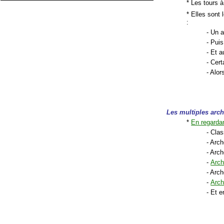
* Les tours à 
* Elles sont
:
- Un a
- Pui
- Et a
- Cer
- Alo
Les multiples arc
*
En regarda
- Cla
- Arc
- Arc
-
Arch
- Arc
-
Arch
- Et 