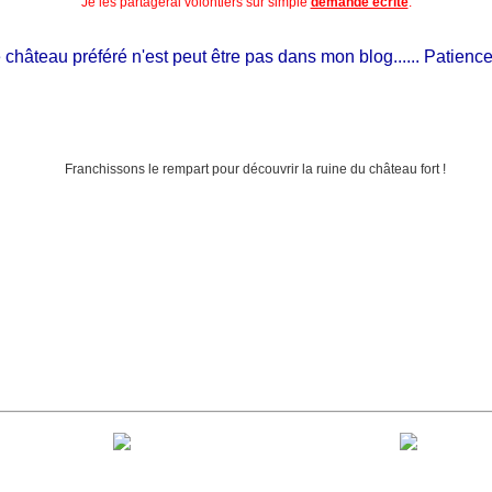
Je les partagerai volontiers sur simple
demande écrite
.
âteau préféré n'est peut être pas dans mon blog...... Patience, il e