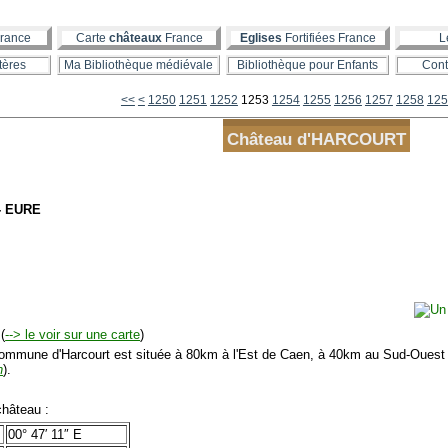
rance
Carte
châteaux
France
Eglises
Fortifiées France
L
tères
Ma Bibliothèque médiévale
Bibliothèque pour Enfants
Cont
1200
1210
1220
1230
1240
<<
<
1250
1251
1252
1253
1254
1255
1256
1257
1258
125
Château d'HARCOURT
- EURE
(
--> le voir sur une carte
)
mmune d'Harcourt est située à 80km à l'Est de Caen, à 40km au Sud-Ouest 
n
).
hâteau :
00° 47′ 11″ E