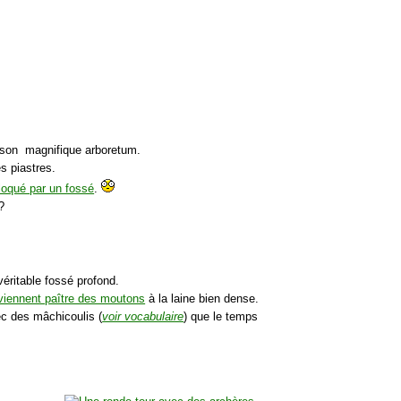
et son magnifique arboretum.
s piastres.
loqué par un fossé
.
?
 véritable fossé profond.
viennent paître des moutons
à la laine bien dense.
ec des mâchicoulis (
voir vocabulaire
) que le temps