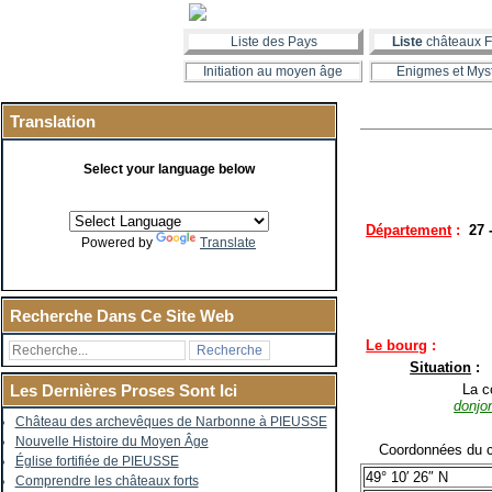
Liste des Pays
Liste
châteaux F
Initiation au moyen âge
Enigmes et Mys
Translation
Select your language below
Département
:
27 
Powered by
Translate
Recherche Dans Ce Site Web
Le bourg
:
Situation
:
La co
Les Dernières Proses Sont Ici
donjo
Château des archevêques de Narbonne à PIEUSSE
Nouvelle Histoire du Moyen Âge
Coordonnées du c
Église fortifiée de PIEUSSE
49° 10′ 26″ N
Comprendre les châteaux forts