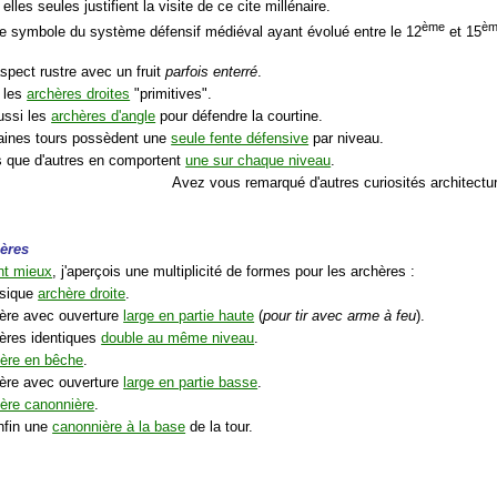
elles seules justifient la visite de ce cite millénaire.
ème
è
 le symbole du système défensif médiéval ayant évolué entre le 12
et 15
spect rustre avec un fruit
parfois enterré
.
s les
archères droites
"primitives".
ussi les
archères d'angle
pour défendre la courtine.
taines tours possèdent une
seule fente défensive
par niveau.
rs que d'autres en comportent
une sur chaque niveau
.
Avez vous remarqué d'autres curiosités architectu
hères
nt mieux
, j'aperçois une multiplicité de formes pour les archères :
ssique
archère droite
.
hère avec ouverture
large en partie haute
(
pour tir avec arme à feu
).
hères identiques
double au même niveau
.
ère en bêche
.
hère avec ouverture
large en partie basse
.
ère canonnière
.
enfin une
canonnière à la base
de la tour.