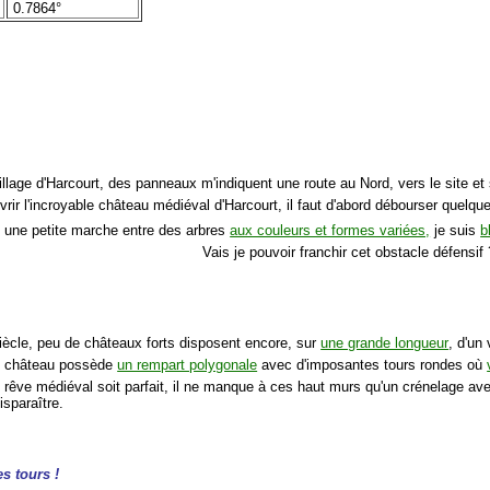
0.7864°
village d'Harcourt, des panneaux m'indiquent une route au Nord, vers le site 
rir l'incroyable château médiéval d'Harcourt, il faut d'abord débourser quelque
s une petite marche entre des arbres
aux couleurs et formes variées,
je suis
b
Vais je pouvoir franchir cet obstacle défensif 
iècle, peu de châteaux forts disposent encore, sur
une grande longueur
, d'un
ce château possède
un rempart polygonale
avec d'imposantes tours rondes où
e rêve médiéval soit parfait, il ne manque à ces haut murs qu'un crénelage av
disparaître.
s tours !