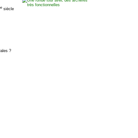
me
siècle
rales ?