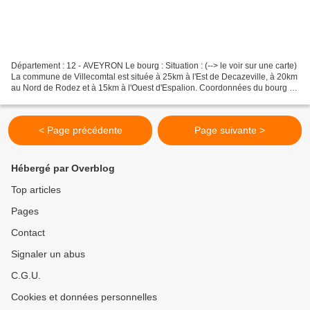
Département : 12 - AVEYRON Le bourg : Situation : (--> le voir sur une carte)
La commune de Villecomtal est située à 25km à l'Est de Decazeville, à 20km
au Nord de Rodez et à 15km à l'Ouest d'Espalion. Coordonnées du bourg :
44° 32' 22" N 02° 33' 50"...
< Page précédente
Page suivante >
Hébergé par Overblog
Top articles
Pages
Contact
Signaler un abus
C.G.U.
Cookies et données personnelles