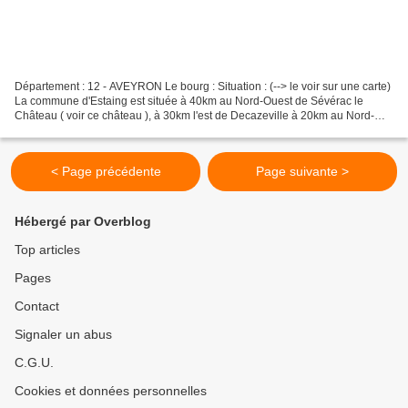
Département : 12 - AVEYRON Le bourg : Situation : (--> le voir sur une carte)
La commune d'Estaing est située à 40km au Nord-Ouest de Sévérac le
Château ( voir ce château ), à 30km l'est de Decazeville à 20km au Nord-
Nord-Est de Rodez et à 10km au Nord-Ouest...
< Page précédente
Page suivante >
Hébergé par Overblog
Top articles
Pages
Contact
Signaler un abus
C.G.U.
Cookies et données personnelles