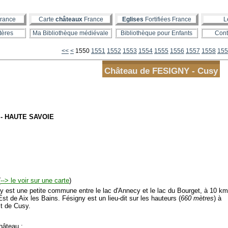
rance
Carte
châteaux
France
Eglises
Fortifiées France
L
tères
Ma Bibliothèque médiévale
Bibliothèque pour Enfants
Cont
1500
1510
1520
1530
1540
<<
<
1550
1551
1552
1553
1554
1555
1556
1557
1558
155
Château de FESIGNY - Cusy
- HAUTE SAVOIE
(
--> le voir sur une carte
)
est une petite commune entre le lac d'Annecy et le lac du Bourget, à 10 km
st de Aix les Bains. Fésigny est un lieu-dit sur les hauteurs (
660 mètres
) à
st de Cusy.
âteau :