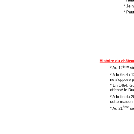
* Héla
* Je n
* Peu
Histoire du châtea
ème
* Au 12
si
* A la fin du 1
ne s'oppose p
* En 1464, Gu
offensé le Du
* A la fin du 2
cette maison 
ème
* Au 21
siè