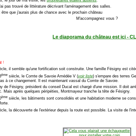
s, le jour de ma visite, les
propriétaires étaient absents
.
'ai pas trouvé de littérature décrivant l'aménagement des salles.
t être que j'aurais plus de chance avec le prochain château
M'accompagnez vous ?
Le diaporama du château est ici - C
u
:
ècle, il semble qu'une fortification soit construite. Une famille Fésigny est c
ème
3
siècle, le Comte de Savoie Amédée V (
voir liste
) s'empare des terres Ge
as à ce changement. Il est maintenant vassal du Comte de Savoie.
y de Fésigny, président du conseil Ducal est chargé d'une mission. Il doit a
c. Mais après quelques péripéties, Montmayeur tranche la tête de Fésigny.
ème
0
siècle, les bâtiments sont consolidés et une habitation moderne se con
forte.
cle, la découverte de l'extérieur depuis la route est possible. La visite de l'int