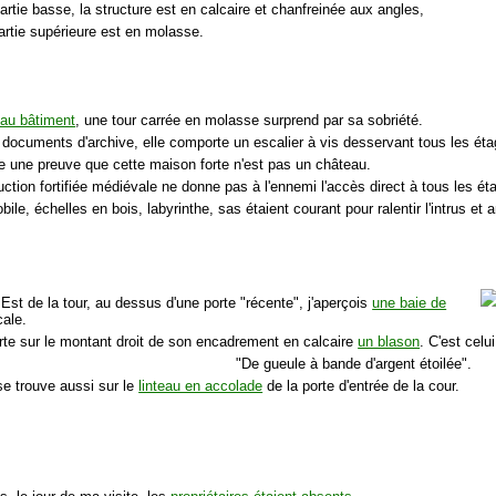
artie basse, la structure est en calcaire et chanfreinée aux angles,
artie supérieure est en molasse.
au bâtiment
, une tour carrée en molasse surprend par sa sobriété.
s documents d'archive, elle comporte un escalier à vis desservant tous les éta
re une preuve que cette maison forte n'est pas un château.
ction fortifiée médiévale ne donne pas à l'ennemi l'accès direct à tous les ét
bile, échelles en bois, labyrinthe, sas étaient courant pour ralentir l'intrus et 
 Est de la tour, au dessus d'une porte "récente", j'aperçois
une baie de
cale.
rte sur le montant droit de son encadrement en calcaire
un blason
. C'est celu
"
De gueule à bande d'argent étoilée
".
se trouve aussi sur le
linteau en accolade
de la porte d'entrée de la cour.