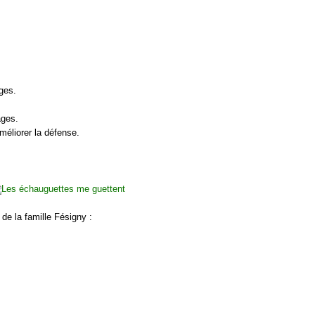
ges.
ages.
améliorer la défense.
i de la famille Fésigny :