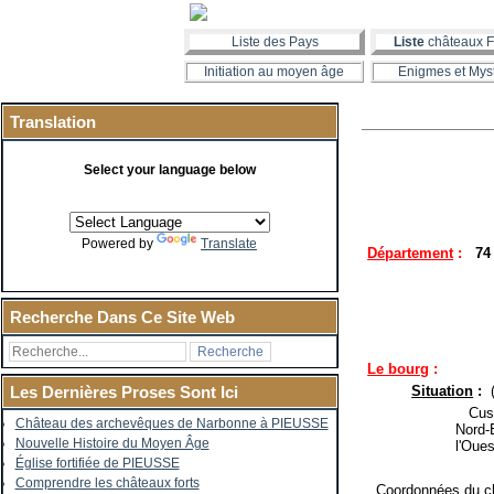
Liste des Pays
Liste
châteaux F
Initiation au moyen âge
Enigmes et Mys
Translation
Select your language below
Powered by
Translate
Département
:
74 
Recherche Dans Ce Site Web
Le bourg
:
Situation
:
Les Dernières Proses Sont Ici
Cusy 
Château des archevêques de Narbonne à PIEUSSE
Nord-E
Nouvelle Histoire du Moyen Âge
l'Oue
Église fortifiée de PIEUSSE
Comprendre les châteaux forts
Coordonnées du ch