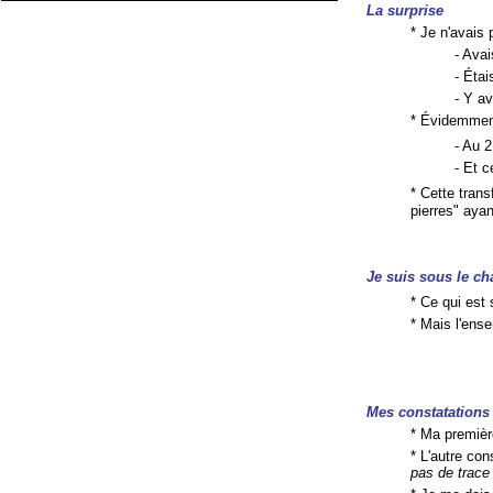
La surprise
* Je n'avais 
- Avai
- Éta
- Y av
* Évidemment
- Au 
- Et c
* Cette trans
pierres" ayan
Je suis sous le c
* Ce qui est 
* Mais l'ens
Mes constatations
* Ma premièr
* L'autre con
pas de trace