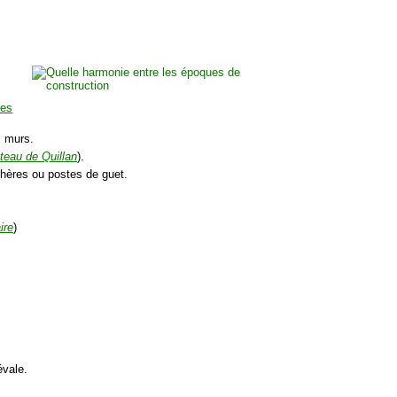
tes
s murs.
âteau de Quillan
).
chères ou postes de guet.
ire
)
évale.