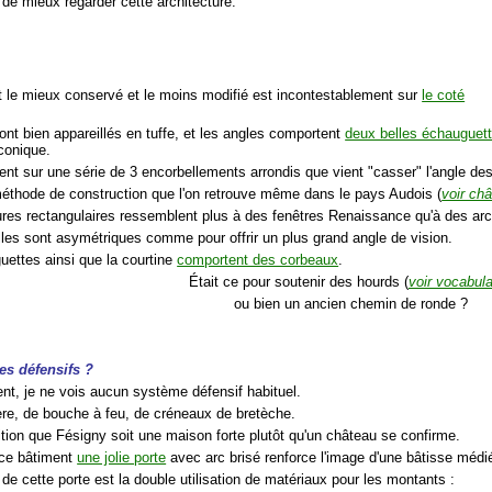
 de mieux regarder cette architecture.
t le mieux conservé et le moins modifié est incontestablement sur
le coté
ont bien appareillés en tuffe, et les angles comportent
deux belles échauguet
 conique.
sent sur une série de 3 encorbellements arrondis que vient "casser" l'angle de
méthode de construction que l'on retrouve même dans le pays Audois (
voir ch
ures rectangulaires ressemblent plus à des fenêtres Renaissance qu'à des ar
elles sont asymétriques comme pour offrir un plus grand angle de vision.
uettes ainsi que la courtine
comportent des corbeaux
.
Était ce pour soutenir des hourds (
voir vocabula
ou bien un ancien chemin de ronde ?
mes défensifs ?
nt, je ne vois aucun système défensif habituel.
ère, de bouche à feu, de créneaux de bretèche.
tion que Fésigny soit une maison forte plutôt qu'un château se confirme.
 ce bâtiment
une jolie porte
avec arc brisé renforce l'image d'une bâtisse médi
té de cette porte est la double utilisation de matériaux pour les montants :