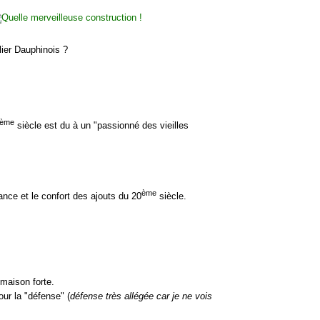
ier Dauphinois ?
ème
siècle est du à un "passionné des vieilles
ème
ance et le confort des ajouts du 20
siècle.
maison forte.
our la "défense" (
défense très allégée car je ne vois