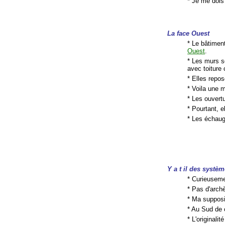
* Je me dois
La face Ouest
* Le bâtimen
Ouest
.
* Les murs s
avec toiture
* Elles repo
* Voila une 
* Les ouvert
* Pourtant, 
* Les échaug
Y a t il des systè
* Curieuseme
* Pas d'arch
* Ma supposi
* Au Sud de
* L'originali