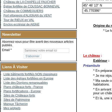
Château de LA CHAPELLE FAUCHER
45° 46' 13" N
Église fortifiée de COUSSAC-BONNEVAL
45.770386°
Château de COMMEQUIERS
Fort villageois d'ALIGNAN du VENT
Tour de RIEUX en VAL
Enclos ecclésial de AIGNE
Origine du
* Le 
Newsletter
Abonnez-vous pour être averti des nouveaux articles
publiés.
Email
Le château
:
Extérieur
:
Préambule
Liens À Visiter
* En prépara
Liste bâtiments fortifiés NON classiques
* Je me réjou
Liste des églises fortifiées en Europe
* Ma seule c
Liste des Donjons remarquables
habitations.
Plans châteaux forts - France
* En arrivant
Plans fortifications - Europe
pour un chât
Sites de Châteaux forts
* Et là, une 
Sites de Patrimoine
Marque Tâcheron
Mes widgets