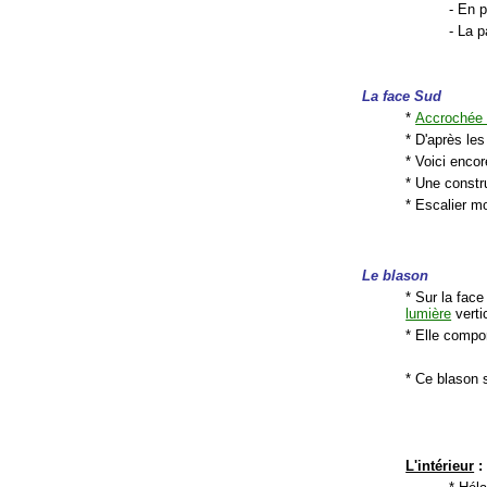
- En p
- La p
La face Sud
*
Accrochée 
* D'après le
* Voici enco
* Une constru
* Escalier mo
Le blason
* Sur la face
lumière
verti
* Elle compo
* Ce blason 
L'intérieur
: