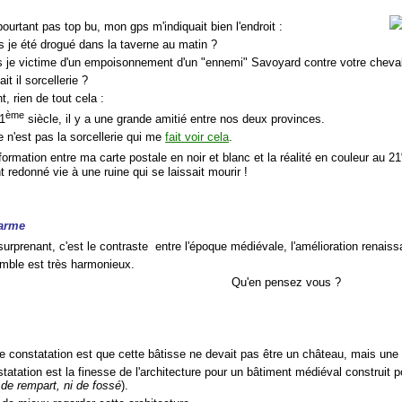
pourtant pas top bu, mon gps m'indiquait bien l'endroit :
s je été drogué dans la taverne au matin ?
is je victime d'un empoisonnement d'un "ennemi" Savoyard contre votre cheval
ait il sorcellerie ?
, rien de tout cela :
ème
21
siècle, il y a une grande amitié entre nos deux provinces.
e n'est pas la sorcellerie qui me
fait voir cela
.
formation entre ma carte postale en noir et blanc et la réalité en couleur au 21
t redonné vie à une ruine qui se laissait mourir !
harme
surprenant, c'est le contraste entre l'époque médiévale, l'amélioration renaiss
emble est très harmonieux.
Qu'en pensez vous ?
e constatation est que cette bâtisse ne devait pas être un château, mais une 
statation est la finesse de l'architecture pour un bâtiment médiéval construit p
 de rempart, ni de fossé
).