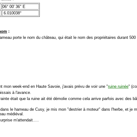
06° 00' 36" E
6.010038°
 nom
:
hameau porte le nom du château, qui était le nom des propriétaires durant 500
nt mon week-end en Haute Savoie, j'avais prévu de voir une "
ruine ruinée
" (
co
issais à l'avance.
rainte était que la ruine ait été démolie comme cela arrive parfois avec des 
 dans le hameau de Cusy, je mis mon "destrier à moteur" dans l'herbe, et je me
eau médiéval.
surprise m'attendait.....