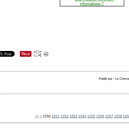
Publié par : Le Cheva
1500
1510
1520
1530
1540
<<
<
1550
1551
1552
1553
1554
1555
1556
1557
1558
155