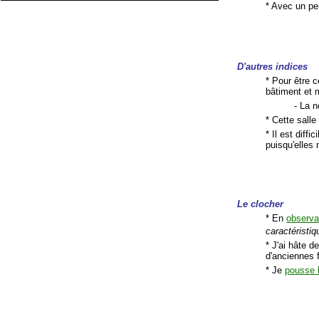
* Avec un peu
D'autres indices
* Pour être c
bâtiment et 
- La 
* Cette salle
* Il est diff
puisqu'elles
Le clocher
* En
observa
caractéristi
* J'ai hâte d
d'anciennes f
* Je
pousse l