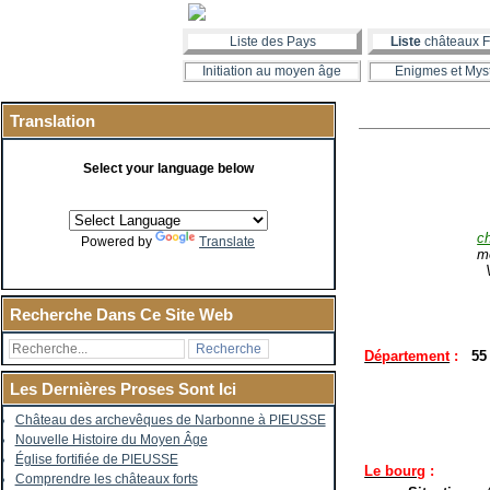
Liste des Pays
Liste
châteaux F
Initiation au moyen âge
Enigmes et Mys
Translation
Select your language below
c
Powered by
Translate
m
V
Recherche Dans Ce Site Web
Département
:
55
Les Dernières Proses Sont Ici
Château des archevêques de Narbonne à PIEUSSE
Nouvelle Histoire du Moyen Âge
Église fortifiée de PIEUSSE
Le bourg
:
Comprendre les châteaux forts