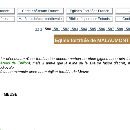
rance
Carte
châteaux
France
Eglises
Fortifiées France
L
tères
Ma Bibliothèque médiévale
Bibliothèque pour Enfants
Cont
1500
1510
1520
1530
1540
1550
1560
1570
<<
<
1580
1581
1582
1583
1584
1585
1586
1587
1588
158
Eglise fortifiée de MALAUMONT
La découverte d'une fortification apporte parfois un choc gigantesque dès
hâteau de Chillon
), mais il arrive que la ruine ou le site se fasse discret
édiévale.
oici un exemple avec cette église fortifiée de Meuse.
- MEUSE