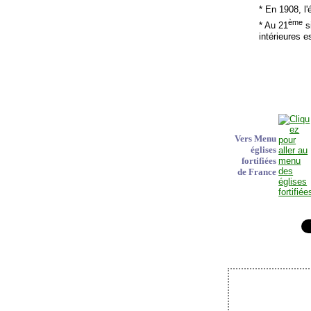
* En 1908, l
ème
* Au 21
si
intérieures e
Vers Menu
églises
fortifiées
de France