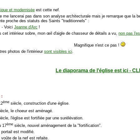
ique et modernisée
est cette nef.
e me lancerai pas dans son analyse architecturale mais je remarque que la bel
te proche des statuts des Saints "traditionnels" :
- Voici
Jeanne d'Arc
!
 cet intérieur sobre, mon œil d'aigle de chasseur de détails a vu,
non pas l'es
Magnifique n'est ce pas !
tres photos de l'intérieur
sont visibles ici
.
Le diaporama de l'église est ici - CL
e
:
ème
12
siècle, construction d'une église.
iècle, le choeur est aménagé.
ècle, l'église est fortifiée par une surélévation.
ème
u 17
siècle, nouvel aménagement de la "fortification".
 portail est modifié.
 voûte de la nef est refaite.