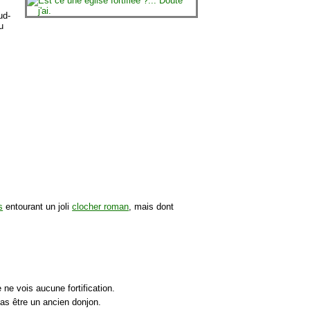
ud-
u
s
entourant un joli
clocher roman
, mais dont
e ne vois aucune fortification.
as être un ancien donjon.