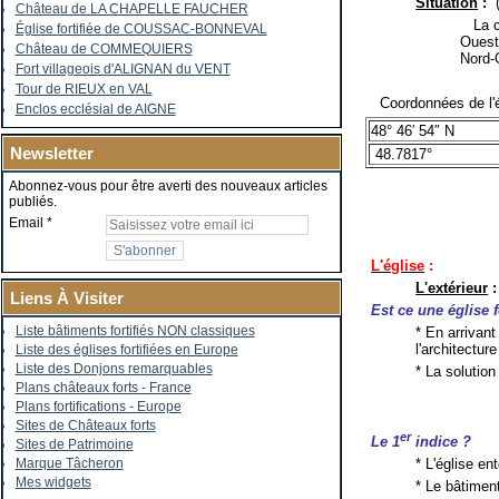
Situation
:
Château de LA CHAPELLE FAUCHER
La co
Église fortifiée de COUSSAC-BONNEVAL
Ouest
Château de COMMEQUIERS
Nord-
Fort villageois d'ALIGNAN du VENT
Tour de RIEUX en VAL
Coordonnées de l'é
Enclos ecclésial de AIGNE
48° 46′ 54″ N
Newsletter
48.7817°
Abonnez-vous pour être averti des nouveaux articles
publiés.
Email
L'église
:
L'extérieur
:
Liens À Visiter
Est ce une église f
Liste bâtiments fortifiés NON classiques
* En arrivan
l'architectur
Liste des églises fortifiées en Europe
Liste des Donjons remarquables
* La solution
Plans châteaux forts - France
Plans fortifications - Europe
Sites de Châteaux forts
er
Le 1
indice ?
Sites de Patrimoine
Marque Tâcheron
* L'église e
Mes widgets
* Le bâtimen