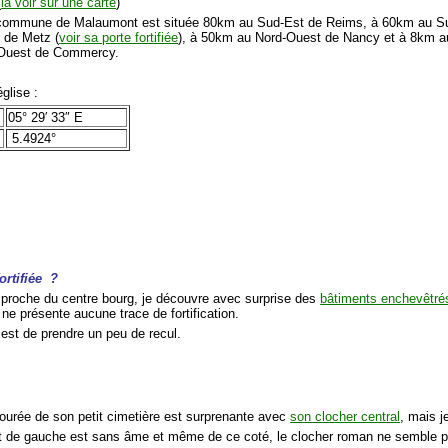
(
la voir sur une carte
)
mmune de Malaumont est située 80km au Sud-Est de Reims, à 60km au S
 de Metz (
voir sa porte fortifiée
), à 50km au Nord-Ouest de Nancy et à 8km a
Ouest de Commercy.
glise :
05° 29′ 33″ E
5.4924°
ortifiée ?
t proche du centre bourg, je découvre avec surprise des
bâtiments enchevêtré
e ne présente aucune trace de fortification.
 est de prendre un peu de recul.
ntourée de son petit cimetière est surprenante avec
son clocher central
, mais j
t de gauche est sans âme et même de ce coté, le clocher roman ne semble p