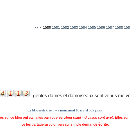
1500
1510
1520
1530
1540
1550
1560
1570
<<
<
1580
1581
1582
1583
1584
1585
1586
1587
1588
158
gentes dames et damoiseaux sont venus me voir
Ce blog a été créé il y a maintenant 18 ans et
555 jours.
s sur ce blog ont été faites par votre serviteur (
sauf indication contraire
). Elles so
Je les partagerai volontiers sur simple
demande écrite
.