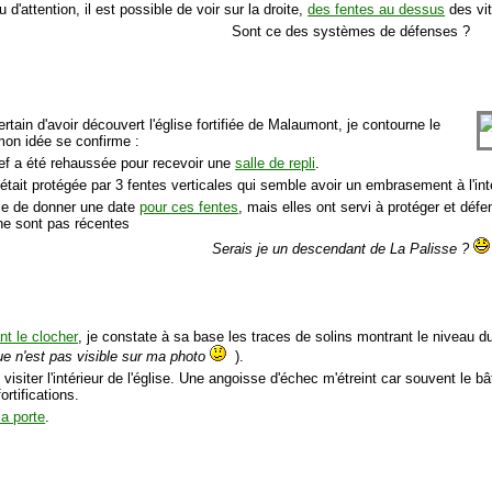
 d'attention, il est possible de voir sur la droite,
des fentes au dessus
des vit
Sont ce des systèmes de défenses ?
ertain d'avoir découvert l'église fortifiée de Malaumont, je contourne le
mon idée se confirme :
nef a été rehaussée pour recevoir une
salle de repli
.
 était protégée par 3 fentes verticales qui semble avoir un embrasement à l'inté
icile de donner une date
pour ces fentes
, mais elles ont servi à protéger et défe
 ne sont pas récentes
Serais je un descendant de La Palisse ?
nt le clocher
, je constate à sa base les traces de solins montrant le niveau du t
que n'est pas visible sur ma photo
).
e visiter l'intérieur de l'église. Une angoisse d'échec m'étreint car souvent le b
ortifications.
a porte
.