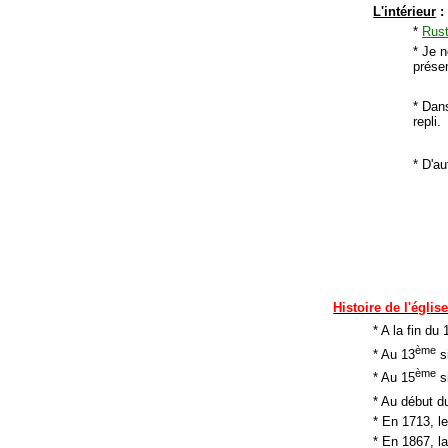
L'intérieur
:
*
Rust
* Je n
présen
* Dans
repli.
* D'au
Histoire de l'églis
* A la fin du 
ème
* Au 13
s
ème
* Au 15
si
* Au début d
* En 1713, le
* En 1867, la