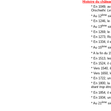
Histoire du châtea
* En 1049, ava
Orschwihr.
Le
ème
* Au 12
si
* En 1246, le
ème
* Au 13
si
* En 1269, le
* En 1273, Ro
* En 1334, il 
ème
* Au 15
siè
* A la fin du 1
* En 1513, le
* En 1524, il 
* Vers 1540, i
* Vers 1650, 
* En 1722, un
* En 1800, la 
étant trop étro
* En 1854, il
* En 1934, un 
ème
* Au 21
siè