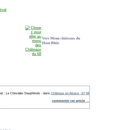
Vers Menu châteaux du
Haut Rhin
par : Le Chevalier Dauphinois
-
dans
Châteaux en Alsace : 67 68
commenter cet article
…