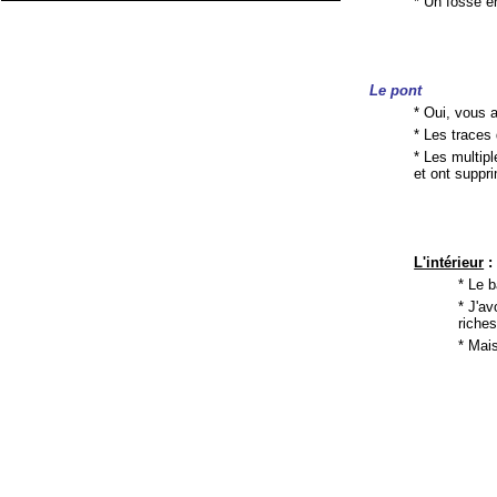
* Un fossé en
Le pont
* Oui, vous 
* Les traces
* Les multip
et ont supp
L'intérieur
:
* Le b
* J'av
riche
* Mais