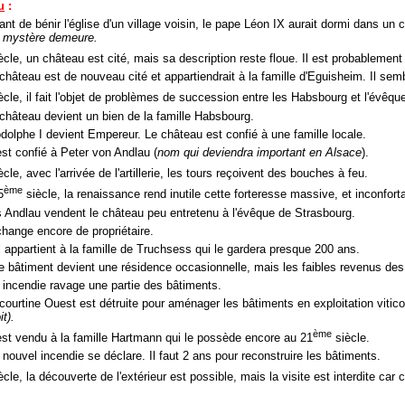
u
:
nt de bénir l'église d'un village voisin, le pape Léon IX aurait dormi dans un
 mystère demeure.
ècle, un château est cité, mais sa description reste floue. Il est probablement
 château est de nouveau cité et appartiendrait à la famille d'Eguisheim. Il sem
ècle, il fait l'objet de problèmes de succession entre les Habsbourg et l'évêqu
 château devient un bien de la famille Habsbourg.
dolphe I devient Empereur. Le château est confié à une famille locale.
est confié à Peter von Andlau (
nom qui deviendra important en Alsace
).
cle, avec l'arrivée de l'artillerie, les tours reçoivent des bouches à feu.
ème
5
siècle, la renaissance rend inutile cette forteresse massive, et inconfort
s Andlau vendent le château peu entretenu à l'évêque de Strasbourg.
change encore de propriétaire.
l appartient à la famille de Truchsess qui le gardera presque 200 ans.
le bâtiment devient une résidence occasionnelle, mais les faibles revenus des t
 incendie ravage une partie des bâtiments.
courtine Ouest est détruite pour aménager les bâtiments en exploitation vitico
it).
ème
 est vendu à la famille Hartmann qui le possède encore au 21
siècle.
nouvel incendie se déclare. Il faut 2 ans pour reconstruire les bâtiments.
cle, la découverte de l'extérieur est possible, mais la visite est interdite car c