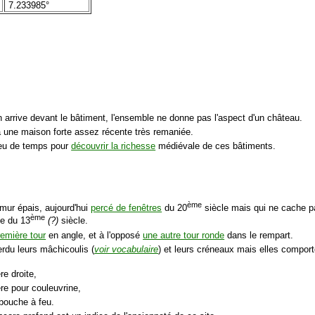
7.233985°
n arrive devant le bâtiment, l'ensemble ne donne pas l'aspect d'un château.
 une maison forte assez récente très remaniée.
 peu de temps pour
découvrir la richesse
médiévale de ces bâtiments.
ème
 mur épais, aujourd'hui
percé de fenêtres
du 20
siècle mais qui ne cache p
ème
e du 13
(?)
siècle.
emière tour
en angle, et à l'opposé
une autre tour ronde
dans le rempart.
erdu leurs mâchicoulis (
voir vocabulaire
) et leurs créneaux mais elles compor
re droite,
ère pour couleuvrine,
 bouche à feu.