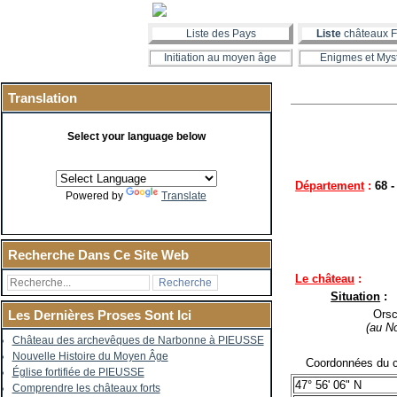
Liste des Pays
Liste
châteaux F
Initiation au moyen âge
Enigmes et Mys
Translation
Select your language below
Département
:
68 
Powered by
Translate
Recherche Dans Ce Site Web
Le château
:
Situation
:
Orsch
Les Dernières Proses Sont Ici
(au N
Château des archevêques de Narbonne à PIEUSSE
Nouvelle Histoire du Moyen Âge
Coordonnées du c
Église fortifiée de PIEUSSE
47° 56' 06" N
Comprendre les châteaux forts