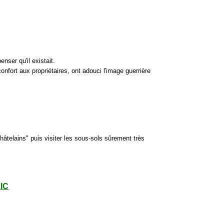
nser qu'il existait.
fort aux propriétaires, ont adouci l'image guerrière
hâtelains" puis visiter les sous-sols sûrement très
LIC