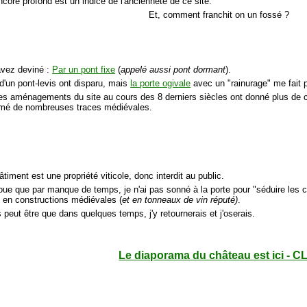
core profond est un indice de l'ancienneté de ce site.
Et, comment franchit on un fossé ?
avez deviné :
Par un pont fixe
(
appelé aussi pont dormant
).
 d'un pont-levis ont disparu, mais
la porte ogivale
avec un "rainurage" me fait pe
les aménagements du site au cours des 8 derniers siècles ont donné plus de con
rimé de nombreuses traces médiévales.
âtiment est une propriété viticole, donc interdit au public.
oue que par manque de temps, je n'ai pas sonné à la porte pour "séduire les c
s en constructions médiévales (
et en tonneaux de vin réputé)
.
 peut être que dans quelques temps, j'y retournerais et j'oserais.
Le diaporama du château est ici - C