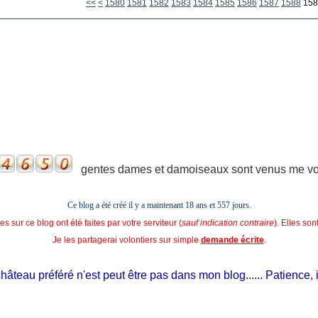
1500
1510
1520
1530
1540
1550
1560
1570
<<
<
1580
1581
1582
1583
1584
1585
1586
1587
1588
158
gentes dames et damoiseaux sont venus me voir
Ce blog a été créé il y a maintenant 18 ans et
557 jours.
s sur ce blog ont été faites par votre serviteur (
sauf indication contraire
). Elles so
Je les partagerai volontiers sur simple
demande écrite
.
eau préféré n'est peut être pas dans mon blog...... Patience, il est