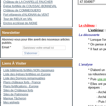
47.934997°
Château de LA CHAPELLE FAUCHER
Église fortifiée de COUSSAC-BONNEVAL
Château de COMMEQUIERS
Fort villageois d'ALIGNAN du VENT
Tour de RIEUX en VAL
Enclos ecclésial de AIGNE
Le château
:
L'extérieur
:
Newsletter
La découverte
* Lorsque l'o
Abonnez-vous pour être averti des nouveaux articles
publiés.
* On pense à
Email
* Il faut un
Liens À Visiter
L'analyse
* D'abord un
Liste bâtiments fortifiés NON classiques
sa robustess
Liste des églises fortifiées en Europe
Liste des Donjons remarquables
* Puis
une pr
Plans châteaux forts - France
* Elles ont p
Plans fortifications - Europe
époques :
Sites de Châteaux forts
- Archè
Sites de Patrimoine
- Arch
Marque Tâcheron
- Puis
Mes widgets