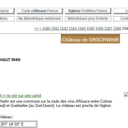
rance
Carte
châteaux
France
Eglises
Fortifiées France
L
tères
Ma Bibliothèque médiévale
Bibliothèque pour Enfants
Cont
1500
1510
1520
1530
1540
1550
1560
1570
<<
<
1580
1581
1582
1583
1584
1585
1586
1587
1588
158
Château de ORSCHWIHR
- HAUT RHIN
(
--> le voir sur une carte
)
wihr est une commune sur la route des vins d'Alsace entre Colmar
ord)
et Guebwiller
(au Sud-Ouest).
Le château est proche de l'église.
hâteau :
07° 14' 03" E