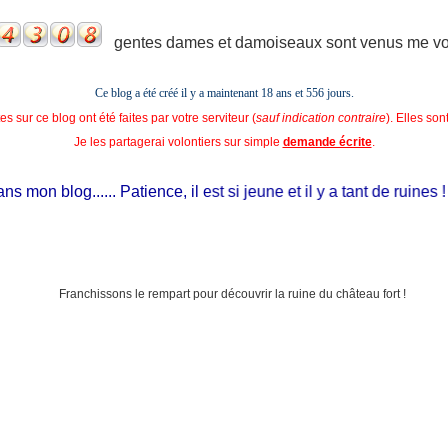
gentes dames et damoiseaux sont venus me voir
Ce blog a été créé il y a maintenant 18 ans et
556 jours.
s sur ce blog ont été faites par votre serviteur (
sauf indication contraire
). Elles so
Je les partagerai volontiers sur simple
demande écrite
.
n blog...... Patience, il est si jeune et il y a tant de ruines !