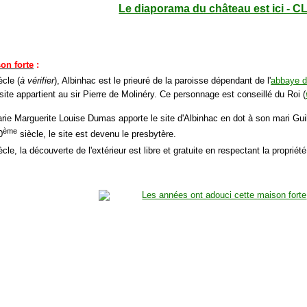
Le diaporama du château est ici - C
son forte
:
ècle (
à vérifier
), Albinhac est le prieuré de la paroisse dépendant de l'
abbaye 
site appartient au sir Pierre de Molinéry. Ce personnage est conseillé du Roi (
rie Marguerite Louise Dumas apporte le site d'Albinhac en dot à son mari G
ème
0
siècle, le site est devenu le presbytère.
cle, la découverte de l'extérieur est libre et gratuite en respectant la propriété p