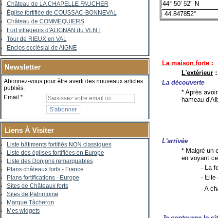
44° 50' 52" N
Château de LA CHAPELLE FAUCHER
Église fortifiée de COUSSAC-BONNEVAL
44.847852°
Château de COMMEQUIERS
Fort villageois d'ALIGNAN du VENT
Tour de RIEUX en VAL
Enclos ecclésial de AIGNE
La maison forte
:
Newsletter
L'extérieur
:
Abonnez-vous pour être averti des nouveaux articles
La découverte
publiés.
* Après avoir
Email
hameau d'Al
Liens À Visiter
L'arrivée
Liste bâtiments fortifiés NON classiques
* Malgré un 
Liste des églises fortifiées en Europe
en voyant ce
Liste des Donjons remarquables
- La f
Plans châteaux forts - France
- Ell
Plans fortifications - Europe
Sites de Châteaux forts
- A c
Sites de Patrimoine
Marque Tâcheron
Mes widgets
Je contourne le si