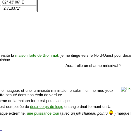
02° 43' 06" E
2.718371°
 visité la
maison forte de Brommat
, je me dirige vers le Nord-Ouest pour déco
binhac.
Aura-t-elle un charme médiéval ?
ciel nuageux et une luminosité minimale, le soleil illumine mes yeux
tte beauté dans son écrin de verdure.
orme de la maison forte est peu classique.
e est composée de
deux corps de logis
en angle droit formant un
L
.
haque extrémité,
une puissance tour
(
avec un joli chapeau pointu
) marque l
te