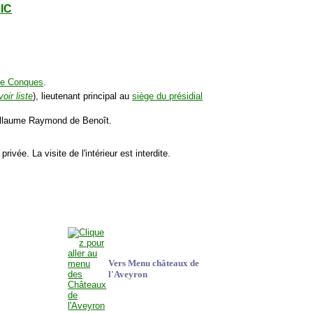
LIC
de Conques
.
voir liste
), lieutenant principal au
siège du présidial
uillaume Raymond de Benoît.
rivée. La visite de l'intérieur est interdite.
Vers Menu châteaux de
l'Aveyron