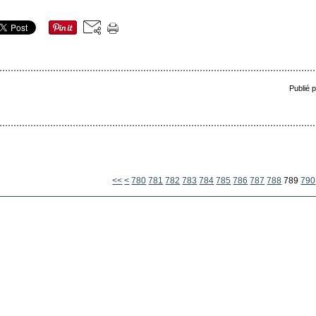
Publié 
700
710
720
730
740
750
760
770
<<
<
780
781
782
783
784
785
786
787
788
789
790