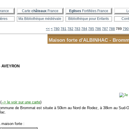
rance
Carte
châteaux
France
Eglises
Fortifiées France
L
tères
Ma Bibliothèque médiévale
Bibliothèque pour Enfants
Cont
700
710
720
730
740
750
760
770
<<
<
780
781
782
783
784
785
786
787
788
789
790
Maison forte d'ALBINHAC - Bromm
 - AVEYRON
(
--> le voir sur une carte
)
mmune de Brommat est située à 50km au Nord de Rodez, à 38km au Sud-Oue
llac.
maison forte :