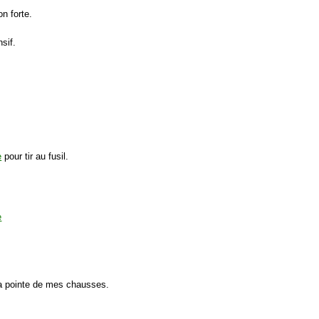
on forte.
sif.
e
pour tir au fusil.
a pointe de mes chausses.