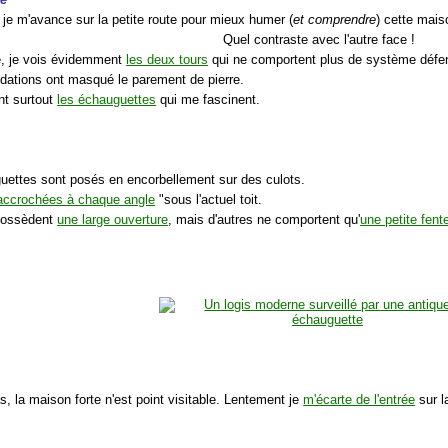
 je m'avance sur la petite route pour mieux humer (
et comprendre
) cette mais
Quel contraste avec l'autre face !
é, je vois évidemment
les deux tours
qui ne comportent plus de système défen
idations ont masqué le parement de pierre.
nt surtout
les échauguettes
qui me fascinent.
uettes sont posés en encorbellement sur des culots.
accrochées à chaque angle
"sous l'actuel toit.
 possèdent
une large ouverture
, mais d'autres ne comportent qu'
une petite fent
s, la maison forte n'est point visitable. Lentement je
m'écarte de l'entrée
sur l