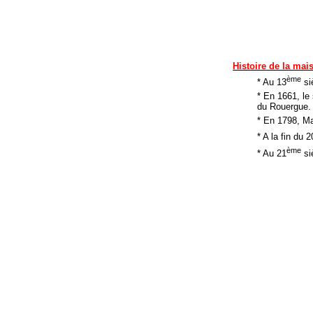
Histoire de la mai
ème
* Au 13
si
* En 1661, le 
du Rouergue.
* En 1798, Ma
* A la fin du 2
ème
* Au 21
siè