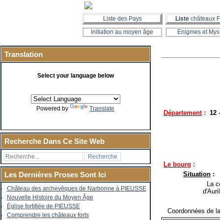
Liste des Pays
Liste
châteaux F
Initiation au moyen âge
Enigmes et Mys
Translation
Select your language below
Powered by
Translate
Département
:
12
Recherche Dans Ce Site Web
Le bourg
:
Situation
:
Les Dernières Proses Sont Ici
La co
Château des archevêques de Narbonne à PIEUSSE
d'Auri
Nouvelle Histoire du Moyen Âge
Église fortifiée de PIEUSSE
Coordonnées de la 
Comprendre les châteaux forts