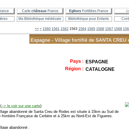
rance
Carte
châteaux
France
Eglises
Fortifiées France
L
tères
Ma Bibliothèque médiévale
Bibliothèque pour Enfants
Cont
1500
1510
1520
1530
1540
1550
<<
<
1560
1561
1562
1563
1564
1565
1566
1567
1568
156
Espagne - Village fortifié de SANTA CRE
Pays :
ESPAGNE
Région :
CATALOGNE
(
--> le voir sur une carte
)
llage abandonné de Santa Creu de Rodes est située à 15km au Sud de
le frontière Française de Cerbère et à 25km au Nord-Est de Figueres.
llage abandonné :