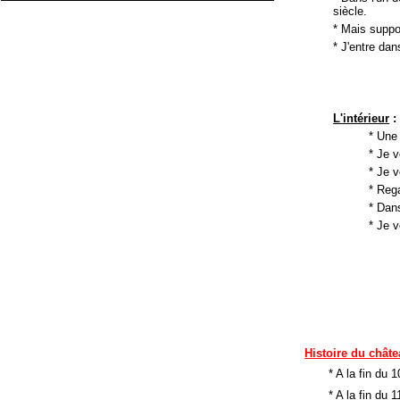
siècle.
* Mais suppos
* J'entre dans
L'intérieur
:
* Une 
* Je v
* Je 
* Reg
* Dans
* Je v
Histoire du chât
* A la fin du 1
* A la fin du 1