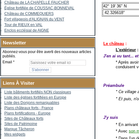
Château de LA CHAPELLE FAUCHER
42° 19' 36" N
Église fortifiée de COUSSAC-BONNEVAL
42.326618°
Château de COMMEQUIERS
Fort villageois d'ALIGNAN du VENT
Tour de RIEUX en VAL
Enclos ecclésial de AIGNE
Newsletter
Le château
:
L'extérieur
:
Abonnez-vous pour être averti des nouveaux articles
J'en ai vu tant... e
publiés.
* Après avoir
Email
conduisent v
Liens À Visiter
Préambule
* Ce village 
Liste bâtiments fortifiés NON classiques
Liste des églises fortifiées en Europe
* Et puis, n'
Liste des Donjons remarquables
Plans châteaux forts - France
Plans fortifications - Europe
J'y suis
Sites de Châteaux forts
Sites de Patrimoine
* En arrivant
Marque Tâcheron
* Avec
son m
Mes widgets
* Dans l'un 