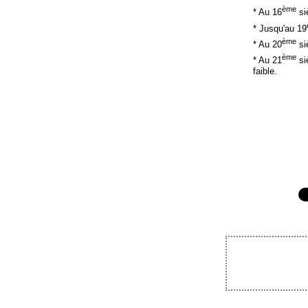
ème
* Au 16
si
* Jusqu'au 19
ème
* Au 20
si
ème
* Au 21
siè
faible.