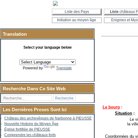
Liste des Pays
Liste
châteaux F
Initiation au moyen âge
Enigmes et Mys
Translation
Select your language below
Powered by
Translate
Recherche Dans Ce Site Web
Le bourg
:
Les Dernières Proses Sont Ici
Situation
:
Château des archevêques de Narbonne à PIEUSSE
Le vi
la vil
Nouvelle Histoire du Moyen Âge
Église fortifiée de PIEUSSE
Comprendre les châteaux forts
Coordonnées du vi