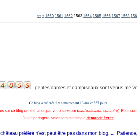
1500
1510
1520
1530
1540
1550
<<
<
1560
1561
1562
1563
1564
1565
1566
1567
1568
156
gentes dames et damoiseaux sont venus me voir
Ce blog a été créé il y a maintenant 18 ans et
555 jours.
s sur ce blog ont été faites par votre serviteur (
sauf indication contraire
). Elles so
Je les partagerai volontiers sur simple
demande écrite
.
âteau préféré n'est peut être pas dans mon blog...... Patience, il es