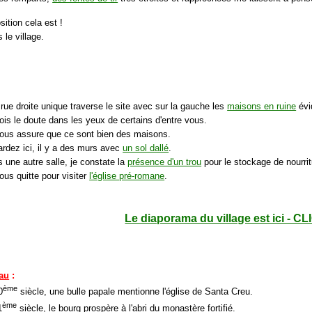
ition cela est !
 le village.
rue droite unique traverse le site avec sur la gauche les
maisons en ruine
évi
ois le doute dans les yeux de certains d'entre vous.
vous assure que ce sont bien des maisons.
ardez ici, il y a des murs avec
un sol dallé
.
 une autre salle, je constate la
présence d'un trou
pour le stockage de nourrit
ous quitte pour visiter
l'église pré-romane
.
Le diaporama du village est ici - CL
eau
:
ème
0
siècle, une bulle papale mentionne l'église de Santa Creu.
ème
1
siècle, le bourg prospère à l'abri du monastère fortifié.