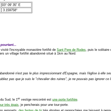
03° 09' 35" E
3.159758°
t pourtant...
 visité l'incroyable monastère fortifié de
Sant Pere de Rodes
, puis le solitair
ers un village fortifié abandonné situé à 1km au Nord.
abandonné n'est pas le plus impressionnant d'Espagne, mais l'église à elle seul
oubliez pas que je suis le "chevalier des ruines", je ne pouvais pas ignorer ce 
er
 du Sud, le 1
vestige rencontré est
une porte fortifiée
.
ur très épais
, je pencherais pour une tour-porte.
des remparts,
des fentes de tir
très étroites et rapprochées me laissent à pen