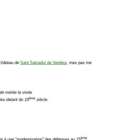
e château de
Sant Salvador de Verdera
, mes pas me
e mérite la visite.
ème
lieu datant du 10
siècle.
ème
ser à une "modernisation" des défenses au 15