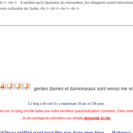
br /> <br /> Il semble qu'à l'abandon du monastère, les villageois soient descendus
erres cultivable de l'autre.<br /> <br /> <br /> <br />
gentes dames et damoiseaux sont venus me voir
Ce blog a été créé il y a maintenant 18 ans et
558 jours.
s sur ce blog ont été faites par votre serviteur (
sauf indication contraire
). Elles so
Je les partagerai volontiers sur simple
demande écrite
.
eau préféré n'est peut être pas dans mon blog...... Patience, il est