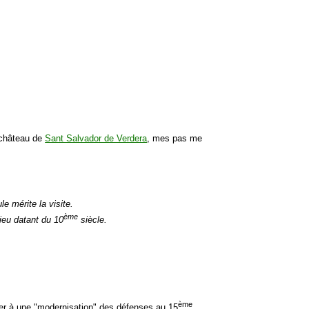
e château de
Sant Salvador de Verdera
, mes pas me
e mérite la visite.
ème
lieu datant du 10
siècle.
ème
ser à une "modernisation" des défenses au 15