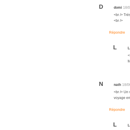
D
domi
18/
<br /> Tré
<br />
Répondre
L
L
<
M
N
nath
18/0
<br /> Un 
voyage en 
Répondre
L
L