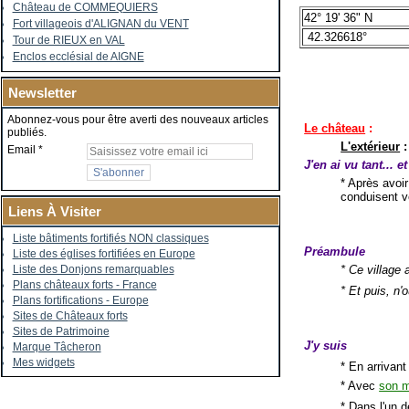
Château de COMMEQUIERS
42° 19' 36" N
Fort villageois d'ALIGNAN du VENT
42.326618°
Tour de RIEUX en VAL
Enclos ecclésial de AIGNE
Newsletter
Abonnez-vous pour être averti des nouveaux articles
Le château
:
publiés.
L'extérieur
:
Email
J'en ai vu tant... e
* Après avoir
conduisent v
Liens À Visiter
Liste bâtiments fortifiés NON classiques
Préambule
Liste des églises fortifiées en Europe
* Ce village 
Liste des Donjons remarquables
Plans châteaux forts - France
* Et puis, n'
Plans fortifications - Europe
Sites de Châteaux forts
Sites de Patrimoine
J'y suis
Marque Tâcheron
Mes widgets
* En arrivant
* Avec
son m
* Dans l'un 