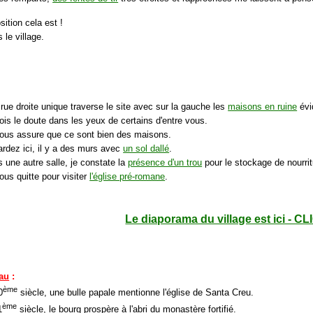
ition cela est !
 le village.
rue droite unique traverse le site avec sur la gauche les
maisons en ruine
évi
ois le doute dans les yeux de certains d'entre vous.
vous assure que ce sont bien des maisons.
ardez ici, il y a des murs avec
un sol dallé
.
 une autre salle, je constate la
présence d'un trou
pour le stockage de nourrit
ous quitte pour visiter
l'église pré-romane
.
Le diaporama du village est ici - CL
eau
:
ème
0
siècle, une bulle papale mentionne l'église de Santa Creu.
ème
1
siècle, le bourg prospère à l'abri du monastère fortifié.