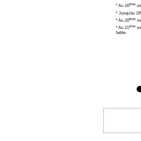
ème
* Au 16
si
* Jusqu'au 19
ème
* Au 20
si
ème
* Au 21
siè
faible.