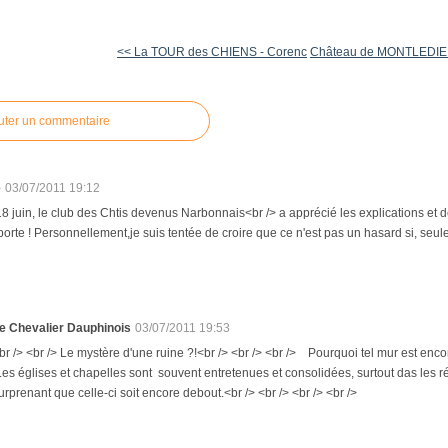
<< La TOUR des CHIENS - Corenc
Château de MONTLEDIER 
uter un commentaire
e
03/07/2011 19:12
18 juin, le club des Chtis devenus Narbonnais<br /> a apprécié les explications et déc
porte ! Personnellement,je suis tentée de croire que ce n'est pas un hasard si, seule,
e Chevalier Dauphinois
03/07/2011 19:53
br /> <br /> Le mystère d'une ruine ?!<br /> <br /> <br /> Pourquoi tel mur est encor
es églises et chapelles sont souvent entretenues et consolidées, surtout das les ré
urprenant que celle-ci soit encore debout.<br /> <br /> <br /> <br />