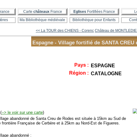
rance
Carte
châteaux
France
Eglises
Fortifiées France
L
tères
Ma Bibliothèque médiévale
Bibliothèque pour Enfants
Cont
<< La TOUR des CHIENS - Corenc
Château de MONTLEDIER 
Espagne - Village fortifié de SANTA CRE
Pays :
ESPAGNE
Région :
CATALOGNE
(
--> le voir sur une carte
)
llage abandonné de Santa Creu de Rodes est située à 15km au Sud de
le frontière Française de Cerbère et à 25km au Nord-Est de Figueres.
llage abandonné :