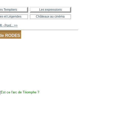
es Templiers
Les expressions
es et Légendes
Châteaux au cinéma
- Pont... >>
U de RODES