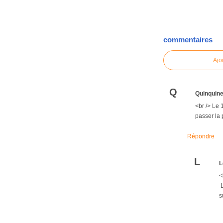
commentaires
Ajo
Q
Quinquin
<br /> Le 
passer la 
Répondre
L
L
<
L
s