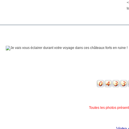
<
t
Toutes les photos présente
Votre chât