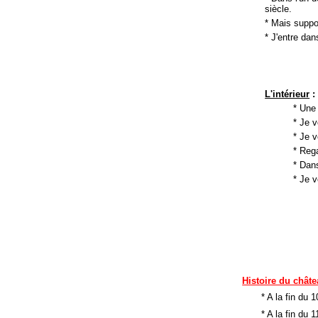
siècle.
* Mais suppos
* J'entre dans
L'intérieur
:
* Une 
* Je v
* Je 
* Reg
* Dans
* Je v
Histoire du chât
* A la fin du 1
* A la fin du 1