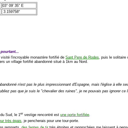
03° 09' 35" E
3.159758°
t pourtant...
 visité l'incroyable monastère fortifié de
Sant Pere de Rodes
, puis le solitair
ers un village fortifié abandonné situé à 1km au Nord.
abandonné n'est pas le plus impressionnant d'Espagne, mais l'église à elle seul
oubliez pas que je suis le "chevalier des ruines", je ne pouvais pas ignorer ce 
er
 du Sud, le 1
vestige rencontré est
une porte fortifiée
.
ur très épais
, je pencherais pour une tour-porte.
des remparts,
des fentes de tir
très étroites et rapprochées me laissent à pen