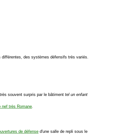
s différentes, des systèmes défensifs très variés.
 très souvent surpris par le bâtiment
tel un enfant
e nef très Romane
.
ouvertures de défense
d'une salle de repli sous le