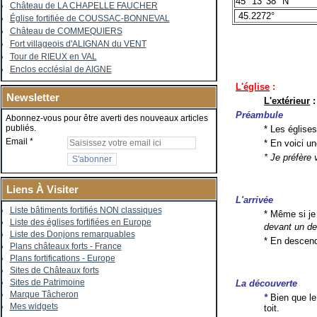
45° 13′ 38″ N
Château de LA CHAPELLE FAUCHER
45.2272°
Église fortifiée de COUSSAC-BONNEVAL
Château de COMMEQUIERS
Fort villageois d'ALIGNAN du VENT
Tour de RIEUX en VAL
Enclos ecclésial de AIGNE
L'église
:
Newsletter
L'extérieur
:
Préambule
Abonnez-vous pour être averti des nouveaux articles
publiés.
* Les églises
Email
* En voici u
* Je préfère 
Liens À Visiter
L'arrivée
Liste bâtiments fortifiés NON classiques
* Même si je 
Liste des églises fortifiées en Europe
devant un d
Liste des Donjons remarquables
* En descend
Plans châteaux forts - France
Plans fortifications - Europe
Sites de Châteaux forts
Sites de Patrimoine
La découverte
Marque Tâcheron
*
Bien que le
Mes widgets
toit.