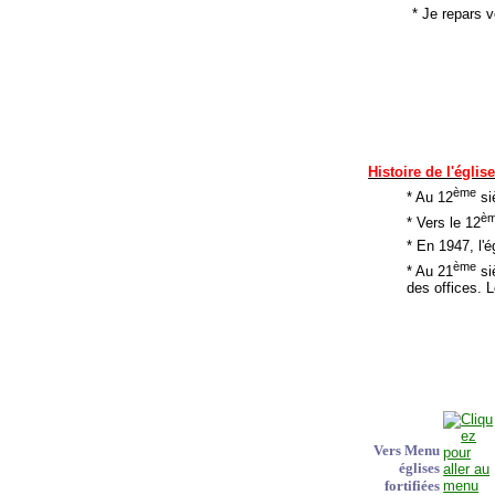
* Je repars 
Histoire de l'églis
ème
* Au 12
si
è
* Vers le 12
* En 1947, l'
ème
* Au 21
siè
des offices. L
Vers Menu
églises
fortifiées