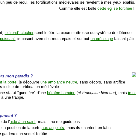
 un peu de recul, les fortifications médiévales se révèlent à mes yeux ébahis.
Comme elle est belle
cette église fortifiée
!
nt,
le "rond" clocher
semble être la pièce maîtresse du système de défense.
 puissant
, imposant avec des murs épais et surtout
un crénelage
faisant pâlir
vers mon paradis ?
t la porte
, je découvre
une ambiance neutre
, sans décors, sans artifice
s indice de fortification médiévale.
 une statut "guerrière" d'une
héroïne Lorraine
(
et Française bien sur
), mais
je n
 à une trappe.
guident ?
 de l'
aide à un saint
, mais il ne me guide pas.
 la position de la porte
aux angelots
, mais ils chantent en latin.
e gardera son secret fortifié.