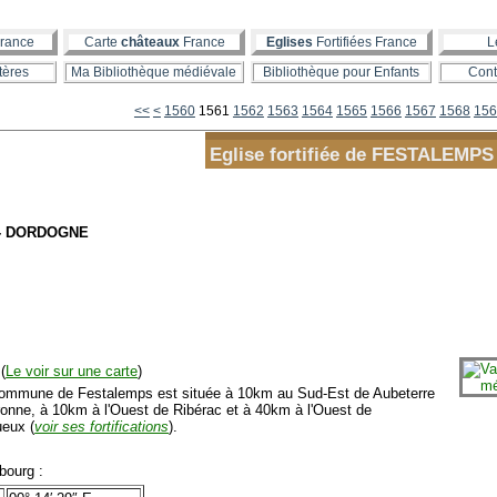
rance
Carte
châteaux
France
Eglises
Fortifiées France
L
tères
Ma Bibliothèque médiévale
Bibliothèque pour Enfants
Cont
1500
1510
1520
1530
1540
1550
<<
<
1560
1561
1562
1563
1564
1565
1566
1567
1568
156
Eglise fortifiée de FESTALEMPS
 - DORDOGNE
(
Le voir sur une carte
)
mmune de Festalemps est située à 10km au Sud-Est de Aubeterre
ronne, à 10km à l'Ouest de Ribérac et à 40km à l'Ouest de
ueux (
voir ses fortifications
).
ourg :