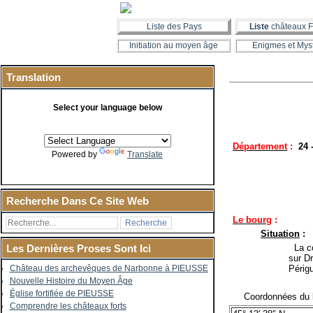
Liste des Pays
Liste
châteaux F
Initiation au moyen âge
Enigmes et Mys
Translation
Select your language below
Département
:
24
Powered by
Translate
Recherche Dans Ce Site Web
Le bourg
:
Situation
:
La co
Les Dernières Proses Sont Ici
sur D
Périg
Château des archevêques de Narbonne à PIEUSSE
Nouvelle Histoire du Moyen Âge
Église fortifiée de PIEUSSE
Coordonnées du b
Comprendre les châteaux forts