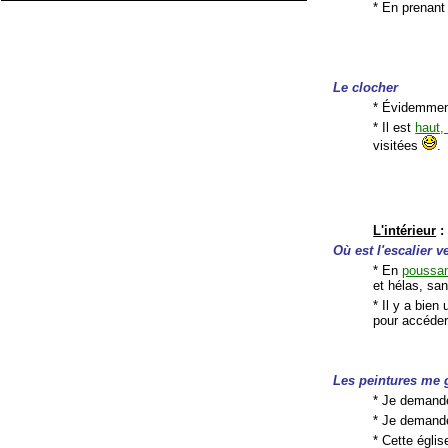
* En prenant
Le clocher
* Évidemme
* Il est
haut,
visitées
.
L'intérieur
:
Où est l'escalier 
* En
poussan
et hélas, san
* Il y a bien
pour accéder
Les peintures me 
* Je demande
* Je demande
* Cette églis