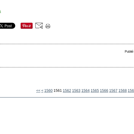
Publié
1500
1510
1520
1530
1540
1550
<<
<
1560
1561
1562
1563
1564
1565
1566
1567
1568
156