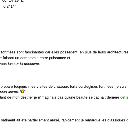
00° 14′ 29″ E
0.2414°
 fortifiées sont fascinantes car elles possèdent, en plus de leurs architecture
ne faisant un compromis entre puissance et....
vous laisser la découvrir.
prépare toujours mes visites de châteaux forts ou d'églises fortifiées, je suis
essin animé.
ant de mon destrier je n'imaginais pas qu'une beauté se cachait derrière
cett
 bâtiment ait été partiellement arasé, rapidement je remarque les classiques