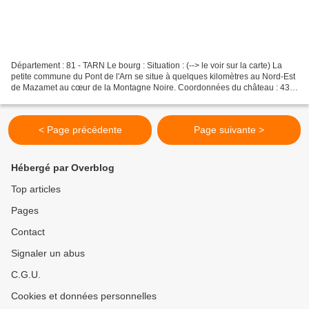
Département : 81 - TARN Le bourg : Situation : (--> le voir sur la carte) La
petite commune du Pont de l'Arn se situe à quelques kilomètres au Nord-Est
de Mazamet au cœur de la Montagne Noire. Coordonnées du château : 43°
30' 24" N 02° 24' 56" E 43.506776°...
< Page précédente
Page suivante >
Hébergé par Overblog
Top articles
Pages
Contact
Signaler un abus
C.G.U.
Cookies et données personnelles