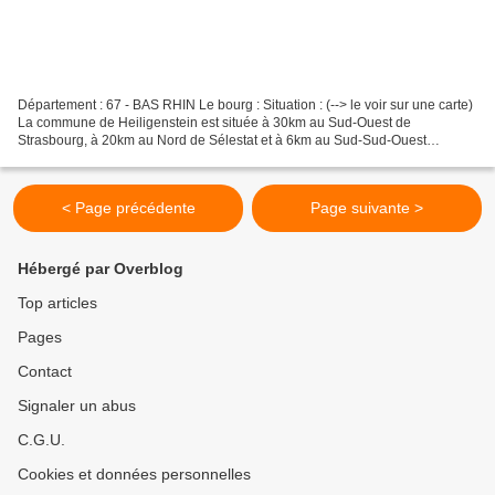
Département : 67 - BAS RHIN Le bourg : Situation : (--> le voir sur une carte)
La commune de Heiligenstein est située à 30km au Sud-Ouest de
Strasbourg, à 20km au Nord de Sélestat et à 6km au Sud-Sud-Ouest
d'Obernai. Le château est situé au pied de la...
< Page précédente
Page suivante >
Hébergé par Overblog
Top articles
Pages
Contact
Signaler un abus
C.G.U.
Cookies et données personnelles