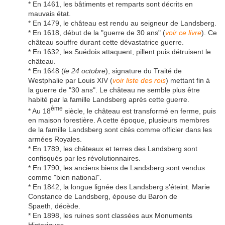
* En 1461, les bâtiments et remparts sont décrits en
mauvais état.
* En 1479, le château est rendu au seigneur de Landsberg.
* En 1618, début de la "guerre de 30 ans" (
voir ce livre
). Ce
château souffre durant cette dévastatrice guerre.
* En 1632, les Suédois attaquent, pillent puis détruisent le
château.
* En 1648 (
le 24 octobre
), signature du Traité de
Westphalie par Louis XIV (
voir liste des rois
) mettant fin à
la guerre de "30 ans". Le château ne semble plus être
habité par la famille Landsberg après cette guerre.
ème
* Au 18
siècle, le château est transformé en ferme, puis
en maison forestière. A cette époque, plusieurs membres
de la famille Landsberg sont cités comme officier dans les
armées Royales.
* En 1789, les châteaux et terres des Landsberg sont
confisqués par les révolutionnaires.
* En 1790, les anciens biens de Landsberg sont vendus
comme "bien national".
* En 1842, la longue lignée des Landsberg s'éteint. Marie
Constance de Landsberg, épouse du Baron de
Spaeth, décède.
* En 1898, les ruines sont classées aux Monuments