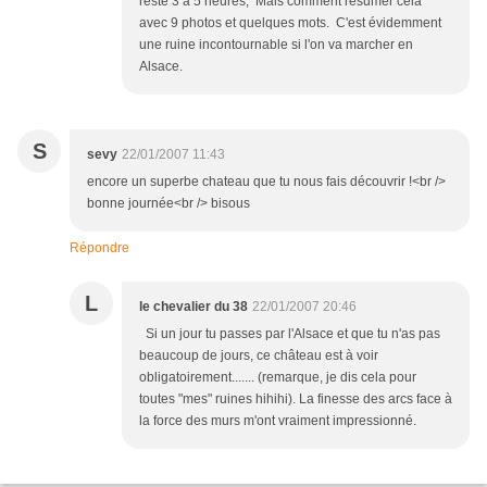
reste 3 à 5 heures; Mais comment résumer cela
avec 9 photos et quelques mots. C'est évidemment
une ruine incontournable si l'on va marcher en
Alsace.
S
sevy
22/01/2007 11:43
encore un superbe chateau que tu nous fais découvrir !<br />
bonne journée<br /> bisous
Répondre
L
le chevalier du 38
22/01/2007 20:46
Si un jour tu passes par l'Alsace et que tu n'as pas
beaucoup de jours, ce château est à voir
obligatoirement....... (remarque, je dis cela pour
toutes "mes" ruines hihihi). La finesse des arcs face à
la force des murs m'ont vraiment impressionné.