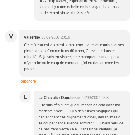
l'IGN : http://www.geoportail.fr/ en s'approchant ,
comme il y a une échelle en bas à gauche dans le
mode expert.<br /> <br /> <br />
V
valserine
13/09/2007 23:19
Ce château est vraiment somptueux, avec ses courbes et ses
pierres roses. Comme tu as dû vibrer, Chevalier dans cette
ruine là ! Si je vais en Alsace je ne manquerai surtout pas de
m'y rendre vu le coup de coeur que j'ai eu rien qu'avec tes
photos.
Répondre
L
Le Chevalier Dauphinois
14/09/2007 18:35
Je suis très "Fier" que tu ressentes cela dans ma
modeste prose...... Il y a des ruines magiques qui
déclenchent des clignements d'oeil, des souffles qui
se coupent et de silence admiratif..... J'avais peur de
ne pas transmettre cela. Dans un tel chateau, je