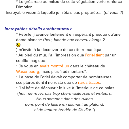
* Le grès rose au milieu de cette végétation verte renforce
l'émotion.
Incroyable vision à laquelle je n'étais pas préparée.... (
et vous ?
)
Incroyables détails architecturaux
* Fébrile, j'avance lentement en espérant presque qu'une
dame blanche (
heu, blonde aux cheveux longs ?
) m'invite à la découverte de ce site romantique.
* Au pied du mur, j'ai l'impression que
l'oriel tient
par un
souffle magique.
* Je vous en
avais montré un
dans le château de
Wasenbourg
, mais plus "rudimentaire".
* La base de l'oriel devait comporter de nombreuses
sculptures dont il ne reste que de
rares traces
.
* J'ai hâte de découvrir le luxe à l'intérieur de ce palas.
(
heu, ne rêvez pas trop chers visiteuses et visiteurs.
Nous sommes dans des ruines,
donc point de lustre en diamant au plafond,
ni de tenture brodée de fils d'or !
)