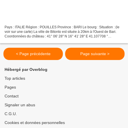
Pays : ITALIE Région : POUILLES Province : BARI Le bourg : Situation : (le
voir sur une carte) La ville de Bitonto est située à 20km à l'Ouest de Bari.
Coordonnées du château : 41° 06' 28" N 16° 41' 28" E 41.107708 °
16.690979° Le château : L'extérieur...
< Page précédente
Page suivante >
Hébergé par Overblog
Top articles
Pages
Contact
Signaler un abus
C.G.U.
Cookies et données personnelles