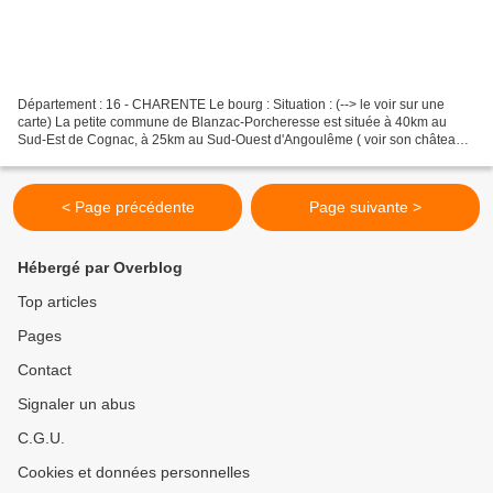
Département : 16 - CHARENTE Le bourg : Situation : (--> le voir sur une
carte) La petite commune de Blanzac-Porcheresse est située à 40km au
Sud-Est de Cognac, à 25km au Sud-Ouest d'Angoulême ( voir son château ),
à 15km Est-Nord-Est de Barbezieux Saint...
< Page précédente
Page suivante >
Hébergé par Overblog
Top articles
Pages
Contact
Signaler un abus
C.G.U.
Cookies et données personnelles