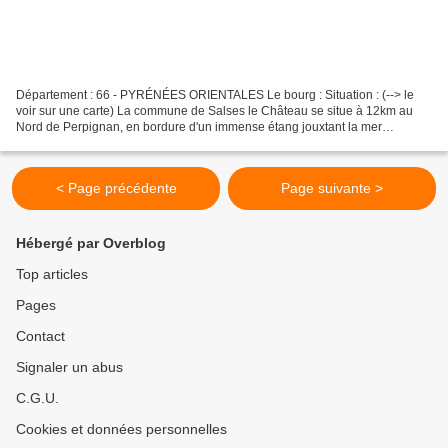
Département : 66 - PYRÉNÉES ORIENTALES Le bourg : Situation : (--> le
voir sur une carte) La commune de Salses le Château se situe à 12km au
Nord de Perpignan, en bordure d'un immense étang jouxtant la mer
méditerranée, encadrée par l'autoroute A9 et...
< Page précédente
Page suivante >
Hébergé par Overblog
Top articles
Pages
Contact
Signaler un abus
C.G.U.
Cookies et données personnelles