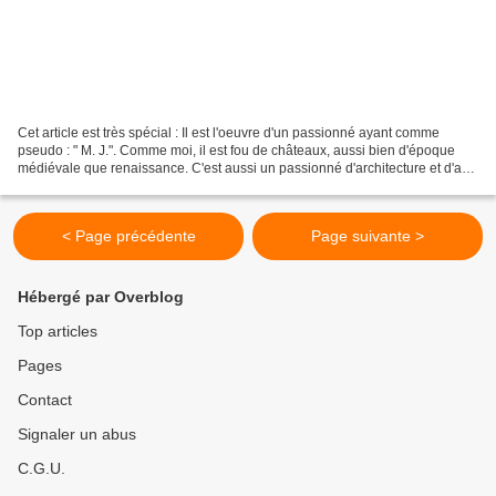
Cet article est très spécial : Il est l'oeuvre d'un passionné ayant comme
pseudo : " M. J.". Comme moi, il est fou de châteaux, aussi bien d'époque
médiévale que renaissance. C'est aussi un passionné d'architecture et d'art.
Il m'a proposé d'écrire quelques...
< Page précédente
Page suivante >
Hébergé par Overblog
Top articles
Pages
Contact
Signaler un abus
C.G.U.