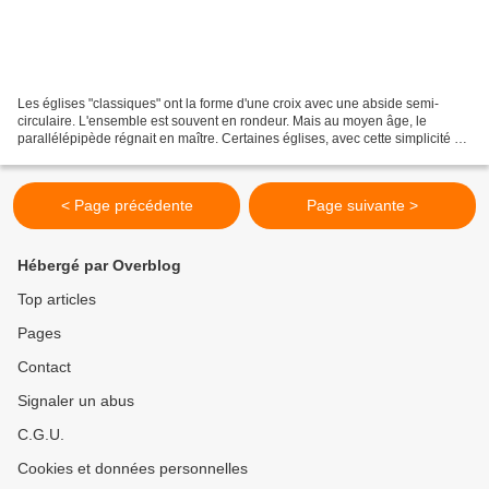
Les églises "classiques" ont la forme d'une croix avec une abside semi-
circulaire. L'ensemble est souvent en rondeur. Mais au moyen âge, le
parallélépipède régnait en maître. Certaines églises, avec cette simplicité de
construction du 12ème siècle, ont...
< Page précédente
Page suivante >
Hébergé par Overblog
Top articles
Pages
Contact
Signaler un abus
C.G.U.
Cookies et données personnelles