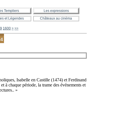
es Templiers
Les expressions
es et Légendes
Châteaux au cinéma
1700
1800
1900
2000
2100
2200
2300
2400
2500
2600
2700
2800
2900
3000
3100
3200
3300
3400
3500
3600
3700
3800
3900
4000
4100
4200
4300
4400
4500
4600
4700
4800
4900
5000
5100
5200
5300
5400
5500
5600
9
1600
>
>>
74
oliques, Isabelle en Castille (1474) et Ferdinand
et à chaque période, la trame des événements et
ectures.. »