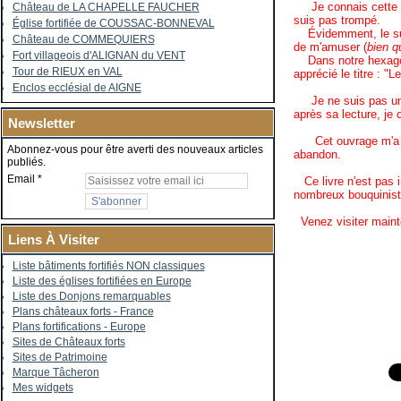
Je connais cette c
Château de LA CHAPELLE FAUCHER
suis pas trompé.
Église fortifiée de COUSSAC-BONNEVAL
Évidemment, le sujet
Château de COMMEQUIERS
de m'amuser (
bien q
Fort villageois d'ALIGNAN du VENT
Dans notre hexagone,
Tour de RIEUX en VAL
apprécié le titre : "
Enclos ecclésial de AIGNE
Je ne suis pas un sp
après sa lecture, je
Newsletter
Cet ouvrage m'a aidé
Abonnez-vous pour être averti des nouveaux articles
abandon.
publiés.
Email
Ce livre n'est pas i
nombreux bouquiniste
Venez visiter maint
Liens À Visiter
Liste bâtiments fortifiés NON classiques
Liste des églises fortifiées en Europe
Liste des Donjons remarquables
Plans châteaux forts - France
Plans fortifications - Europe
Sites de Châteaux forts
Sites de Patrimoine
Marque Tâcheron
Mes widgets