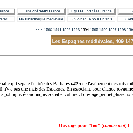
rance
Carte
châteaux
France
Eglises
Fortifiées France
L
tères
Ma Bibliothèque médiévale
Bibliothèque pour Enfants
Cont
1500
1510
1520
1530
1540
1550
1560
1570
1580
<<
<
1590
1591
1592
1593
1594
1595
1596
1597
1598
159
Les Espagnes médiévales, 409-14
ire qui sépare l'entrée des Barbares (409) de l'avènement des rois cath
il n'y a pas une mais des Espagnes. En associant, pour chaque royaume 
s politique, économique, social et culturel, l'ouvrage permet plusieurs l
Ouvrage pour "fou" (
comme moi
) !