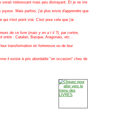
re serait intéressant mais peu distrayant. Et je ne me
oyeux. Mais parfois, j'ai plus envie d'apprendre que
i n'est point vrai. C'est pour cela que j'ai
eurs de ce livre (
mais y en a t il ?
), par contre,
t entre : Catalan, Basque, Aragonais, etc...
eur transformation en forteresse ou de leur
me il existe à prix abordable "en occasion" chez de