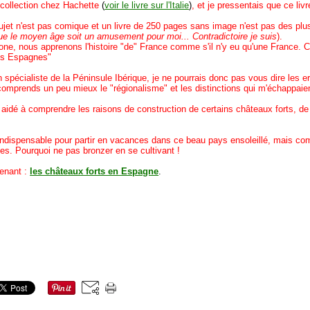
ollection chez Hachette
(
voir le livre sur l'Italie
)
, et je pressentais que ce liv
 n'est pas comique et un livre de 250 pages sans image n'est pas des plus j
ue le moyen âge soit un amusement pour moi... Contradictoire je suis
).
 nous apprenons l'histoire "de" France comme s'il n'y eu qu'une France. Ce qu
Les Espagnes"
écialiste de la Péninsule Ibérique, je ne pourrais donc pas vous dire les err
 comprends un peu mieux le "régionalisme" et les distinctions qui m'échappaien
 à comprendre les raisons de construction de certains châteaux forts, de l
ndispensable pour partir en vacances dans ce beau pays ensoleillé, mais com
s. Pourquoi ne pas bronzer en se cultivant !
enant :
les châteaux forts en Espagne
.