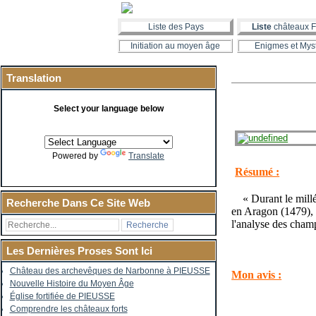
Liste des Pays
Liste
châteaux F
Initiation au moyen âge
Enigmes et Mys
Translation
Select your language below
Powered by
Translate
Résumé :
« Durant le milléna
Recherche Dans Ce Site Web
en Aragon (1479), 
l'analyse des champ
Les Dernières Proses Sont Ici
Château des archevêques de Narbonne à PIEUSSE
Mon avis :
Nouvelle Histoire du Moyen Âge
Église fortifiée de PIEUSSE
Comprendre les châteaux forts