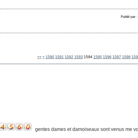
Publié par 
1500
1510
1520
1530
1540
1550
1560
1570
1580
<<
<
1590
1591
1592
1593
1594
1595
1596
1597
1598
159
gentes dames et damoiseaux sont venus me voir