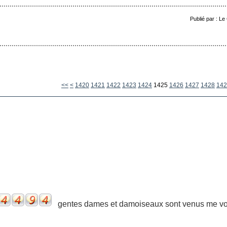
Publié par : Le
1400
1410
<<
<
1420
1421
1422
1423
1424
1425
1426
1427
1428
142
gentes dames et damoiseaux sont venus me voir