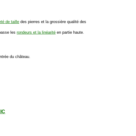
té de taille
des pierres et la grossière qualité des
 basse les
rondeurs et la linéarité
en partie haute.
'entrée du château.
LIC