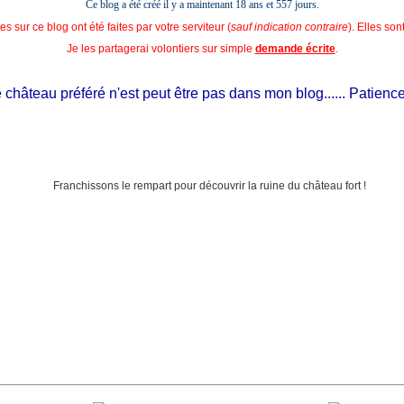
Ce blog a été créé il y a maintenant 18 ans et
557 jours.
s sur ce blog ont été faites par votre serviteur (
sauf indication contraire
). Elles so
Je les partagerai volontiers sur simple
demande écrite
.
âteau préféré n'est peut être pas dans mon blog...... Patience, il e