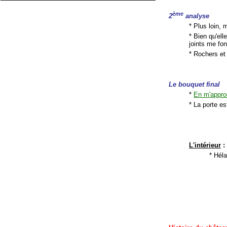
ème
2
analyse
* Plus loin,
* Bien qu'el
joints me fon
* Rochers et 
Le bouquet final
*
En m'appro
* La porte e
L'intérieur
:
* Héla