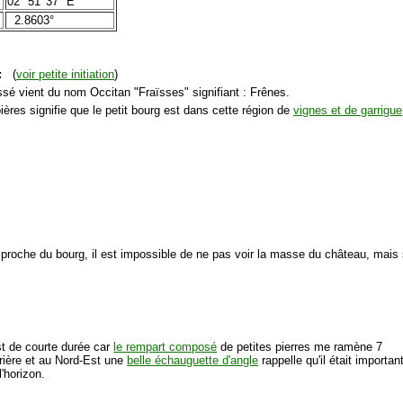
02° 51′ 37″ E
2.8603°
:
(
voir petite initiation
)
ssé vient du nom Occitan "Fraïsses" signifiant : Frênes.
ières signifie que le petit bourg est dans cette région de
vignes et de garrigue
t proche du bourg, il est impossible de ne pas voir la masse du château, mais
st de courte durée car
le rempart composé
de petites pierres me ramène 7
rrière et au Nord-Est une
belle échauguette d'angle
rappelle qu'il était importan
l'horizon.