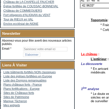
42° 57′ 48″ N
Château de LA CHAPELLE FAUCHER
42.9633°
Église fortifiée de COUSSAC-BONNEVAL
Château de COMMEQUIERS
Fort villageois d'ALIGNAN du VENT
Tour de RIEUX en VAL
Toponymie
Enclos ecclésial de AIGNE
* Frai
* Corb
Newsletter
Abonnez-vous pour être averti des nouveaux articles
publiés.
Email
Le château
:
L'extérieur
:
La découverte
Liens À Visiter
* En arrivan
médiévale.
Liste bâtiments fortifiés NON classiques
Liste des églises fortifiées en Europe
Liste des Donjons remarquables
Plans châteaux forts - France
ère
Plans fortifications - Europe
1
analyse
Sites de Châteaux forts
* Le doute e
Sites de Patrimoine
siècles en a
de surveiller 
Marque Tâcheron
Mes widgets