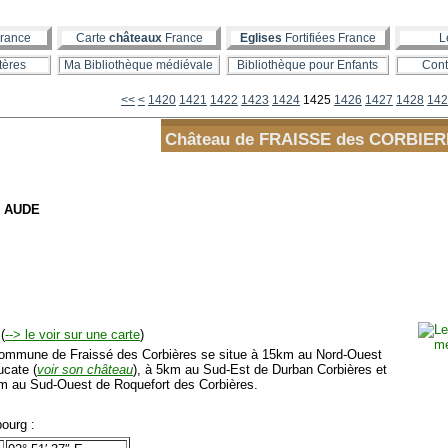
rance
Carte
châteaux
France
Eglises
Fortifiées France
L
tères
Ma Bibliothèque médiévale
Bibliothèque pour Enfants
Cont
1400
1410
<<
<
1420
1421
1422
1423
1424
1425
1426
1427
1428
142
Château de FRAISSE des CORBIE
- AUDE
(
--> le voir sur une carte
)
mmune de Fraissé des Corbières se situe à 15km au Nord-Ouest
ucate (
voir son château
), à 5km au Sud-Est de Durban Corbières et
m au Sud-Ouest de Roquefort des Corbières.
ourg :