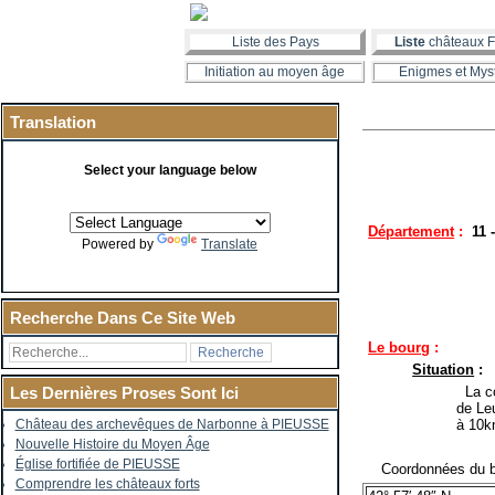
Liste des Pays
Liste
châteaux F
Initiation au moyen âge
Enigmes et Mys
Translation
Select your language below
Département
:
11 
Powered by
Translate
Recherche Dans Ce Site Web
Le bourg
:
Situation
:
La co
Les Dernières Proses Sont Ici
de Le
à 10k
Château des archevêques de Narbonne à PIEUSSE
Nouvelle Histoire du Moyen Âge
Église fortifiée de PIEUSSE
Coordonnées du b
Comprendre les châteaux forts