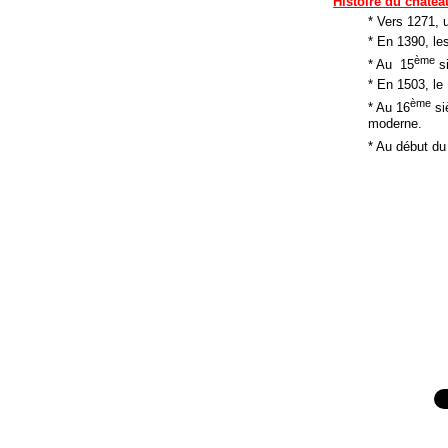
Histoire du châtea
* Vers 1271,
* En 1390, le
ème
* Au 15
si
* En 1503, le
ème
* Au 16
si
moderne.
* Au début du